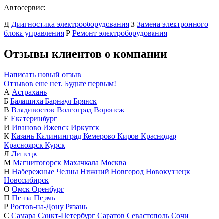
Автосервис:
Д
Диагностика электрооборудования
З
Замена электронного
блока управления
Р
Ремонт электроборудования
Отзывы клиентов о компании
Написать новый отзыв
Отзывов еще нет. Будьте первым!
А
Астрахань
Б
Балашиха
Барнаул
Брянск
В
Владивосток
Волгоград
Воронеж
Е
Екатеринбург
И
Иваново
Ижевск
Иркутск
К
Казань
Калининград
Кемерово
Киров
Краснодар
Красноярск
Курск
Л
Липецк
М
Магнитогорск
Махачкала
Москва
Н
Набережные Челны
Нижний Новгород
Новокузнецк
Новосибирск
О
Омск
Оренбург
П
Пенза
Пермь
Р
Ростов-на-Дону
Рязань
С
Самара
Санкт-Петербург
Саратов
Севастополь
Сочи