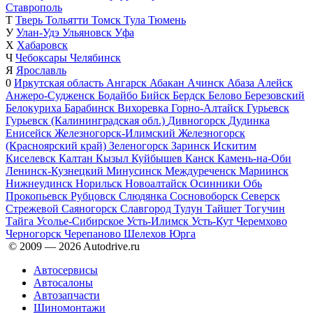
Ставрополь
Т
Тверь
Тольятти
Томск
Тула
Тюмень
У
Улан-Удэ
Ульяновск
Уфа
Х
Хабаровск
Ч
Чебоксары
Челябинск
Я
Ярославль
0
Иркутская область
Ангарск
Абакан
Ачинск
Абаза
Алейск
Анжеро-Судженск
Бодайбо
Бийск
Бердск
Белово
Березовский
Белокуриха
Барабинск
Вихоревка
Горно-Алтайск
Гурьевск
Гурьевск (Калининградская обл.)
Дивногорск
Дудинка
Енисейск
Железногорск-Илимский
Железногорск
(Красноярский край)
Зеленогорск
Заринск
Искитим
Киселевск
Калтан
Кызыл
Куйбышев
Канск
Камень-на-Оби
Ленинск-Кузнецкий
Минусинск
Междуреченск
Мариинск
Нижнеудинск
Норильск
Новоалтайск
Осинники
Обь
Прокопьевск
Рубцовск
Слюдянка
Сосновоборск
Северск
Стрежевой
Саяногорск
Славгород
Тулун
Тайшет
Тогучин
Тайга
Усолье-Сибирское
Усть-Илимск
Усть-Кут
Черемхово
Черногорск
Черепаново
Шелехов
Юрга
© 2009 —
2026
Autodrive.ru
Автосервисы
Автосалоны
Автозапчасти
Шиномонтажи