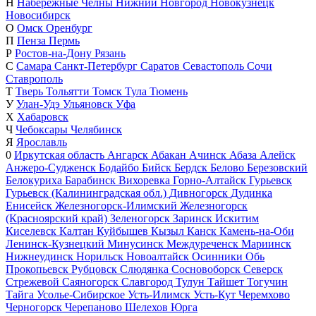
Н
Набережные Челны
Нижний Новгород
Новокузнецк
Новосибирск
О
Омск
Оренбург
П
Пенза
Пермь
Р
Ростов-на-Дону
Рязань
С
Самара
Санкт-Петербург
Саратов
Севастополь
Сочи
Ставрополь
Т
Тверь
Тольятти
Томск
Тула
Тюмень
У
Улан-Удэ
Ульяновск
Уфа
Х
Хабаровск
Ч
Чебоксары
Челябинск
Я
Ярославль
0
Иркутская область
Ангарск
Абакан
Ачинск
Абаза
Алейск
Анжеро-Судженск
Бодайбо
Бийск
Бердск
Белово
Березовский
Белокуриха
Барабинск
Вихоревка
Горно-Алтайск
Гурьевск
Гурьевск (Калининградская обл.)
Дивногорск
Дудинка
Енисейск
Железногорск-Илимский
Железногорск
(Красноярский край)
Зеленогорск
Заринск
Искитим
Киселевск
Калтан
Куйбышев
Кызыл
Канск
Камень-на-Оби
Ленинск-Кузнецкий
Минусинск
Междуреченск
Мариинск
Нижнеудинск
Норильск
Новоалтайск
Осинники
Обь
Прокопьевск
Рубцовск
Слюдянка
Сосновоборск
Северск
Стрежевой
Саяногорск
Славгород
Тулун
Тайшет
Тогучин
Тайга
Усолье-Сибирское
Усть-Илимск
Усть-Кут
Черемхово
Черногорск
Черепаново
Шелехов
Юрга