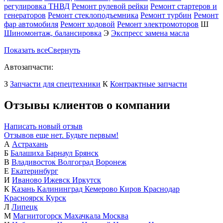
регулировка ТНВД
Ремонт рулевой рейки
Ремонт стартеров и
генераторов
Ремонт стеклоподъемника
Ремонт турбин
Ремонт
фар автомобиля
Ремонт ходовой
Ремонт электромоторов
Ш
Шиномонтаж, балансировка
Э
Экспресс замена масла
Показать все
Свернуть
Автозапчасти:
З
Запчасти для спецтехники
К
Контрактные запчасти
Отзывы клиентов о компании
Написать новый отзыв
Отзывов еще нет. Будьте первым!
А
Астрахань
Б
Балашиха
Барнаул
Брянск
В
Владивосток
Волгоград
Воронеж
Е
Екатеринбург
И
Иваново
Ижевск
Иркутск
К
Казань
Калининград
Кемерово
Киров
Краснодар
Красноярск
Курск
Л
Липецк
М
Магнитогорск
Махачкала
Москва