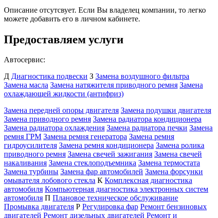
Описание отсутсвует. Если Вы владелец компании, то легко
можете добавить его в личном кабинете.
Предоставляем услуги
Автосервис:
Д
Диагностика подвески
З
Замена воздушного фильтра
Замена масла
Замена натяжителя приводного ремня
Замена
охлаждающей жидкости (антифриз)
Замена передней опоры двигателя
Замена подушки двигателя
Замена приводного ремня
Замена радиатора кондиционера
Замена радиатора охлаждения
Замена радиатора печки
Замена
ремня ГРМ
Замена ремня генератора
Замена ремня
гидроусилителя
Замена ремня кондиционера
Замена ролика
приводного ремня
Замена свечей зажигания
Замена свечей
накаливания
Замена стеклоподъемника
Замена термостата
Замена турбины
Замена фар автомобилей
Замена форсунки
омывателя лобового стекла
К
Комплексная диагностика
автомобиля
Компьютерная диагностика электронных систем
автомобиля
П
Плановое техническое обслуживание
Промывка двигателя
Р
Регулировка фар
Ремонт бензиновых
двигателей
Ремонт дизельных двигателей
Ремонт и