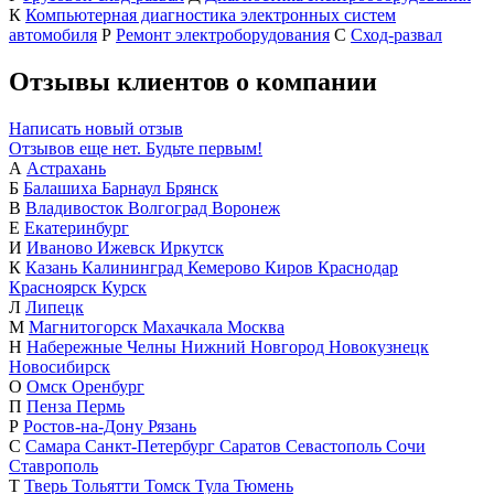
К
Компьютерная диагностика электронных систем
автомобиля
Р
Ремонт электроборудования
С
Сход-развал
Отзывы клиентов о компании
Написать новый отзыв
Отзывов еще нет. Будьте первым!
А
Астрахань
Б
Балашиха
Барнаул
Брянск
В
Владивосток
Волгоград
Воронеж
Е
Екатеринбург
И
Иваново
Ижевск
Иркутск
К
Казань
Калининград
Кемерово
Киров
Краснодар
Красноярск
Курск
Л
Липецк
М
Магнитогорск
Махачкала
Москва
Н
Набережные Челны
Нижний Новгород
Новокузнецк
Новосибирск
О
Омск
Оренбург
П
Пенза
Пермь
Р
Ростов-на-Дону
Рязань
С
Самара
Санкт-Петербург
Саратов
Севастополь
Сочи
Ставрополь
Т
Тверь
Тольятти
Томск
Тула
Тюмень