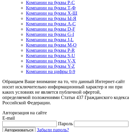
Компании на буквы Р-С
Компании на буквы Т-Ф
Компании на буквы Х-Щ
Компании на буквы Ы-Я
Компании на буквы A-C
Компании на буквы D-F
Компании на буквы G-I
Компании на буквы J-L
Компании на буквы M-O
Компании на буквы P-R
Компании на буквы S-U
Компании на буквы V-X
Компании на буквы Y-Z
Компании на цифры 0-9
Обращаем Ваше внимание на то, что данный Интернет-сайт
носит исключительно информационный характер и ни при
каких условиях не является публичной офертой,
определяемой положениями Статьи 437 Гражданского кодекса
Российской Федерации.
Авторизация на сайте
E-mail
Пароль
Забыли пароль?