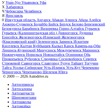
У
Улан-Удэ
Ульяновск
Уфа
Х
Хабаровск
Ч
Чебоксары
Челябинск
Я
Ярославль
0
Иркутская область
Ангарск
Абакан
Ачинск
Абаза
Алейск
Анжеро-Судженск
Бодайбо
Бийск
Бердск
Белово
Березовский
Белокуриха
Барабинск
Вихоревка
Горно-Алтайск
Гурьевск
Гурьевск (Калининградская обл.)
Дивногорск
Дудинка
Енисейск
Железногорск-Илимский
Железногорск
(Красноярский край)
Зеленогорск
Заринск
Искитим
Киселевск
Калтан
Куйбышев
Кызыл
Канск
Камень-на-Оби
Ленинск-Кузнецкий
Минусинск
Междуреченск
Мариинск
Нижнеудинск
Норильск
Новоалтайск
Осинники
Обь
Прокопьевск
Рубцовск
Слюдянка
Сосновоборск
Северск
Стрежевой
Саяногорск
Славгород
Тулун
Тайшет
Тогучин
Тайга
Усолье-Сибирское
Усть-Илимск
Усть-Кут
Черемхово
Черногорск
Черепаново
Шелехов
Юрга
© 2009 —
2026
Autodrive.ru
Автосервисы
Автосалоны
Автозапчасти
Шиномонтажи
Автошколы
Автомойки