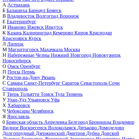
А
Астрахань
Б
Балашиха
Барнаул
Брянск
В
Владивосток
Волгоград
Воронеж
Е
Екатеринбург
И
Иваново
Ижевск
Иркутск
К
Казань
Калининград
Кемерово
Киров
Краснодар
Красноярск
Курск
Л
Липецк
М
Магнитогорск
Махачкала
Москва
Н
Набережные Челны
Нижний Новгород
Новокузнецк
Новосибирск
О
Омск
Оренбург
П
Пенза
Пермь
Р
Ростов-на-Дону
Рязань
С
Самара
Санкт-Петербург
Саратов
Севастополь
Сочи
Ставрополь
Т
Тверь
Тольятти
Томск
Тула
Тюмень
У
Улан-Удэ
Ульяновск
Уфа
Х
Хабаровск
Ч
Чебоксары
Челябинск
Я
Ярославль
0
Брянская область
Апрелевка
Белгород
Бронницы
Владимир
Видное
Воскресенск
Волоколамск
Дятьково
Домодедово
Долгопрудный
Дзержинский
Дмитров
Дубна
Донской
Дедовск
Егорьевск
Жуковский
Звенигород
Ивантеевка
Истра