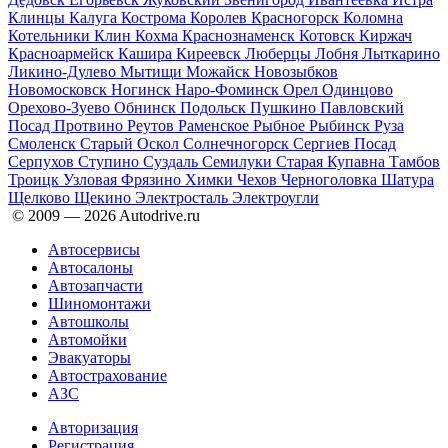
Клинцы
Калуга
Кострома
Королев
Красногорск
Коломна
Котельники
Клин
Кохма
Краснознаменск
Котовск
Киржач
Красноармейск
Кашира
Киреевск
Люберцы
Лобня
Лыткарино
Ликино-Дулево
Мытищи
Можайск
Новозыбков
Новомосковск
Ногинск
Наро-Фоминск
Орел
Одинцово
Орехово-Зуево
Обнинск
Подольск
Пушкино
Павловский
Посад
Протвино
Реутов
Раменское
Рыбное
Рыбинск
Руза
Смоленск
Старый Оскол
Солнечногорск
Сергиев Посад
Серпухов
Ступино
Суздаль
Семилуки
Старая Купавна
Тамбов
Троицк
Узловая
Фрязино
Химки
Чехов
Черноголовка
Шатура
Щелково
Щекино
Электросталь
Электроугли
© 2009 —
2026
Autodrive.ru
Автосервисы
Автосалоны
Автозапчасти
Шиномонтажи
Автошколы
Автомойки
Эвакуаторы
Автострахование
АЗС
Авторизация
Регистрация