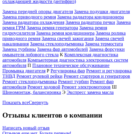
охлаждающей жидкости (антифриз)
Замена передней опоры двигателя
Замена подушки двигателя
Замена приводного ремня
Замена радиатора кондиционера
Замена радиатора охлаждения
Замена радиатора печки
Замена
ремня ГРМ
Замена ремня генератора
Замена ремня
гидроусилителя
Замена ремня кондиционера
Замена ролика
приводного ремня
Замена свечей зажигания
Замена свечей
накаливания
Замена стеклоподъемника
Замена термостата
Замена турбины
Замена фар автомобилей
Замена форсунки
омывателя лобового стекла
К
Комплексная диагностика
автомобиля
Компьютерная диагностика электронных систем
автомобиля
П
Плановое техническое обслуживание
Промывка двигателя
Р
Регулировка фар
Ремонт и регулировка
ТНВД
Ремонт рулевой рейки
Ремонт стартеров и генераторов
Ремонт стеклоподъемника
Ремонт турбин
Ремонт фар
автомобиля
Ремонт ходовой
Ремонт электромоторов
Ш
Шиномонтаж, балансировка
Э
Экспресс замена масла
Показать все
Свернуть
Отзывы клиентов о компании
Написать новый отзыв
Отзывов еще нет. Будьте первым!