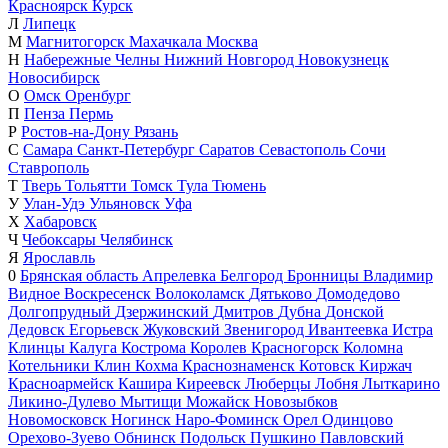
Красноярск
Курск
Л
Липецк
М
Магнитогорск
Махачкала
Москва
Н
Набережные Челны
Нижний Новгород
Новокузнецк
Новосибирск
О
Омск
Оренбург
П
Пенза
Пермь
Р
Ростов-на-Дону
Рязань
С
Самара
Санкт-Петербург
Саратов
Севастополь
Сочи
Ставрополь
Т
Тверь
Тольятти
Томск
Тула
Тюмень
У
Улан-Удэ
Ульяновск
Уфа
Х
Хабаровск
Ч
Чебоксары
Челябинск
Я
Ярославль
0
Брянская область
Апрелевка
Белгород
Бронницы
Владимир
Видное
Воскресенск
Волоколамск
Дятьково
Домодедово
Долгопрудный
Дзержинский
Дмитров
Дубна
Донской
Дедовск
Егорьевск
Жуковский
Звенигород
Ивантеевка
Истра
Клинцы
Калуга
Кострома
Королев
Красногорск
Коломна
Котельники
Клин
Кохма
Краснознаменск
Котовск
Киржач
Красноармейск
Кашира
Киреевск
Люберцы
Лобня
Лыткарино
Ликино-Дулево
Мытищи
Можайск
Новозыбков
Новомосковск
Ногинск
Наро-Фоминск
Орел
Одинцово
Орехово-Зуево
Обнинск
Подольск
Пушкино
Павловский