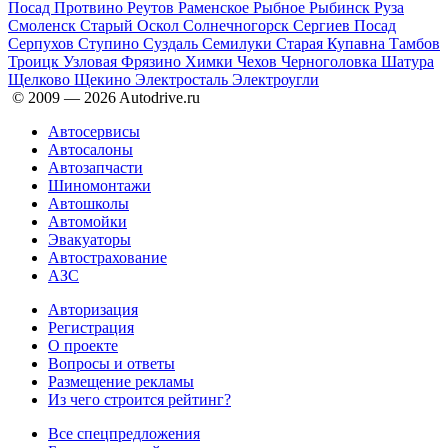
Посад
Протвино
Реутов
Раменское
Рыбное
Рыбинск
Руза
Смоленск
Старый Оскол
Солнечногорск
Сергиев Посад
Серпухов
Ступино
Суздаль
Семилуки
Старая Купавна
Тамбов
Троицк
Узловая
Фрязино
Химки
Чехов
Черноголовка
Шатура
Щелково
Щекино
Электросталь
Электроугли
© 2009 —
2026
Autodrive.ru
Автосервисы
Автосалоны
Автозапчасти
Шиномонтажи
Автошколы
Автомойки
Эвакуаторы
Автострахование
АЗС
Авторизация
Регистрация
О проекте
Вопросы и ответы
Размещение рекламы
Из чего строится рейтинг?
Все спецпредложения