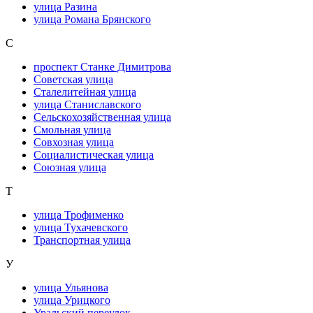
улица Разина
улица Романа Брянского
С
проспект Станке Димитрова
Советская улица
Сталелитейная улица
улица Станиславского
Сельскохозяйственная улица
Смольная улица
Совхозная улица
Социалистическая улица
Союзная улица
Т
улица Трофименко
улица Тухачевского
Транспортная улица
У
улица Ульянова
улица Урицкого
Уральский переулок