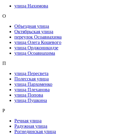
улица Нахимова
О
Объездная улица
Октябрьская улица
переулок Осоавиахима
улица Олега Кошевого
улица Орджоникидзе
улица Осоавиахима
П
улица Пересвета
Полесская улица
улица Пархоменко
улица Плеханова
улица Попова
улица Пушкина
Р
Речная улица
Радужная улица
Рогнединская улица