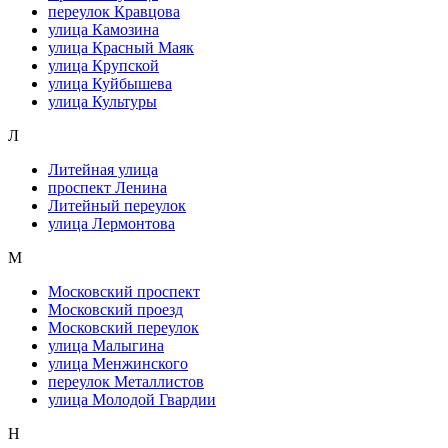
переулок Кравцова
улица Камозина
улица Красный Маяк
улица Крупской
улица Куйбышева
улица Культуры
Л
Литейная улица
проспект Ленина
Литейный переулок
улица Лермонтова
М
Московский проспект
Московский проезд
Московский переулок
улица Малыгина
улица Менжинского
переулок Металлистов
улица Молодой Гвардии
Н