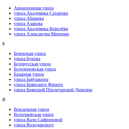
Авиационная улица
улица Академика Сахарова
улица Абашева
улица Азарова
улица Академика Королёва
улица Александра Миненко
Б
Бежицкая улица
улица Бурова
Белорусская улица
Болохоновская улица
Базарная улица
улица Бабушкина
улица Брянского Фронта
улица Брянской Пролетарской Дивизии
В
Вокзальная улица
Волочаевская улица
улица Вали Сафроновой
улица Володарского