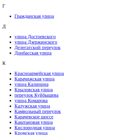
Г
Гражданская улица
Д
улица Достоевского
улица Дзержинского
Делегатский переулок
Донбасская улица
К
Красноармейская улица
Карачижская улица
улица Калинина
Крыловская улица
переулок Куйбышева
улица Комарова
Калужская улица
Камвольный переулок
Карачевское шоссе
Каштановая улица
Кислородная улица
Кромская улица