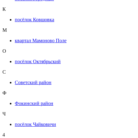
К
посёлок Ковшовка
М
квартал Мамоново Поле
О
посёлок Октябрьский
С
Советский район
Ф
Фокинский район
Ч
посёлок Чайковичи
4