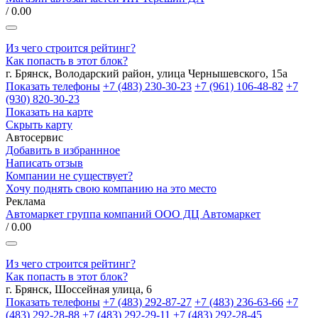
/ 0.00
Из чего строится рейтинг?
Как попасть в этот блок?
г. Брянск, Володарский район, улица Чернышевского, 15а
Показать телефоны
+7 (483) 230-30-23
+7 (961) 106-48-82
+7
(930) 820-30-23
Показать на карте
Скрыть карту
Автосервис
Добавить в избраннное
Написать отзыв
Компании не существует?
Хочу поднять свою компанию на это место
Реклама
Автомаркет группа компаний ООО ДЦ Автомаркет
/ 0.00
Из чего строится рейтинг?
Как попасть в этот блок?
г. Брянск, Шоссейная улица, 6
Показать телефоны
+7 (483) 292-87-27
+7 (483) 236-63-66
+7
(483) 292-28-88
+7 (483) 292-29-11
+7 (483) 292-28-45