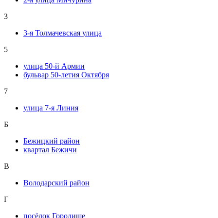
3
3-я Толмачевская улица
5
улица 50-й Армии
бульвар 50-летия Октября
7
улица 7-я Линия
Б
Бежицкий район
квартал Бежичи
В
Володарский район
Г
посёлок Городище