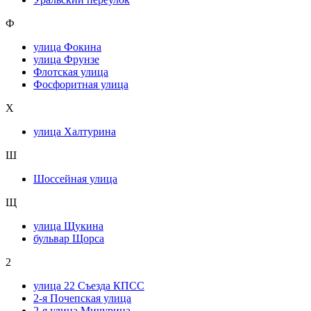
Ф
улица Фокина
улица Фрунзе
Флотская улица
Фосфоритная улица
Х
улица Халтурина
Ш
Шоссейная улица
Щ
улица Щукина
бульвар Щорса
2
улица 22 Съезда КПСС
2-я Почепская улица
2-я улица Мичурина