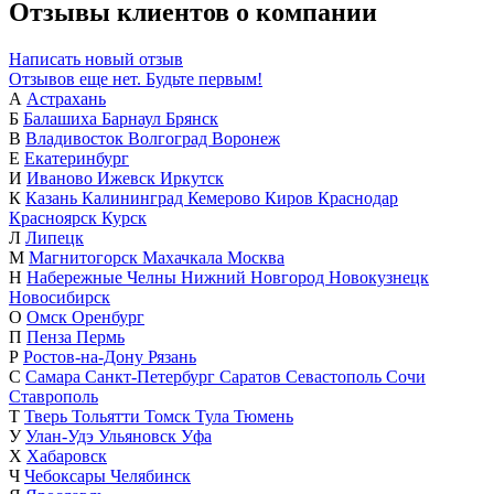
Отзывы клиентов о компании
Написать новый отзыв
Отзывов еще нет. Будьте первым!
А
Астрахань
Б
Балашиха
Барнаул
Брянск
В
Владивосток
Волгоград
Воронеж
Е
Екатеринбург
И
Иваново
Ижевск
Иркутск
К
Казань
Калининград
Кемерово
Киров
Краснодар
Красноярск
Курск
Л
Липецк
М
Магнитогорск
Махачкала
Москва
Н
Набережные Челны
Нижний Новгород
Новокузнецк
Новосибирск
О
Омск
Оренбург
П
Пенза
Пермь
Р
Ростов-на-Дону
Рязань
С
Самара
Санкт-Петербург
Саратов
Севастополь
Сочи
Ставрополь
Т
Тверь
Тольятти
Томск
Тула
Тюмень
У
Улан-Удэ
Ульяновск
Уфа
Х
Хабаровск
Ч
Чебоксары
Челябинск