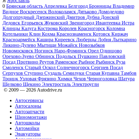
Я
Ярославль
0
Брянская область
Апрелевка
Белгород
Бронницы
Владимир
Видное
Воскресенск
Волоколамск
Дятьково
Домодедово
Долгопрудный
Дзержинский
Дмитров
Дубна
Донской
Дедовск
Егорьевск
Жуковский
Звенигород
Ивантеевка
Истра
Клинцы
Калуга
Кострома
Королев
Красногорск
Коломна
Котельники
Клин
Кохма
Краснознаменск
Котовск
Киржач
Красноармейск
Кашира
Киреевск
Люберцы
Лобня
Лыткарино
Ликино-Дулево
Мытищи
Можайск
Новозыбков
Новомосковск
Ногинск
Наро-Фоминск
Орел
Одинцово
Орехово-Зуево
Обнинск
Подольск
Пушкино
Павловский
Посад
Протвино
Реутов
Раменское
Рыбное
Рыбинск
Руза
Смоленск
Старый Оскол
Солнечногорск
Сергиев Посад
Серпухов
Ступино
Суздаль
Семилуки
Старая Купавна
Тамбов
Троицк
Узловая
Фрязино
Химки
Чехов
Черноголовка
Шатура
Щелково
Щекино
Электросталь
Электроугли
© 2009 —
2026
Autodrive.ru
Автосервисы
Автосалоны
Автозапчасти
Шиномонтажи
Автошколы
Автомойки
Эвакуаторы