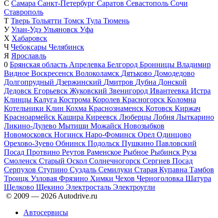
С
Самара
Санкт-Петербург
Саратов
Севастополь
Сочи
Ставрополь
Т
Тверь
Тольятти
Томск
Тула
Тюмень
У
Улан-Удэ
Ульяновск
Уфа
Х
Хабаровск
Ч
Чебоксары
Челябинск
Я
Ярославль
0
Брянская область
Апрелевка
Белгород
Бронницы
Владимир
Видное
Воскресенск
Волоколамск
Дятьково
Домодедово
Долгопрудный
Дзержинский
Дмитров
Дубна
Донской
Дедовск
Егорьевск
Жуковский
Звенигород
Ивантеевка
Истра
Клинцы
Калуга
Кострома
Королев
Красногорск
Коломна
Котельники
Клин
Кохма
Краснознаменск
Котовск
Киржач
Красноармейск
Кашира
Киреевск
Люберцы
Лобня
Лыткарино
Ликино-Дулево
Мытищи
Можайск
Новозыбков
Новомосковск
Ногинск
Наро-Фоминск
Орел
Одинцово
Орехово-Зуево
Обнинск
Подольск
Пушкино
Павловский
Посад
Протвино
Реутов
Раменское
Рыбное
Рыбинск
Руза
Смоленск
Старый Оскол
Солнечногорск
Сергиев Посад
Серпухов
Ступино
Суздаль
Семилуки
Старая Купавна
Тамбов
Троицк
Узловая
Фрязино
Химки
Чехов
Черноголовка
Шатура
Щелково
Щекино
Электросталь
Электроугли
© 2009 —
2026
Autodrive.ru
Автосервисы