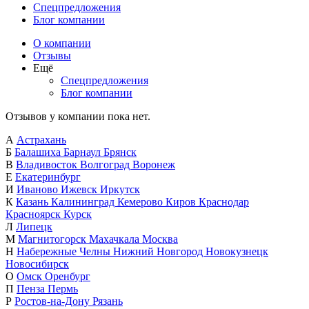
Спецпредложения
Блог компании
О компании
Отзывы
Ещё
Спецпредложения
Блог компании
Отзывов у компании пока нет.
А
Астрахань
Б
Балашиха
Барнаул
Брянск
В
Владивосток
Волгоград
Воронеж
Е
Екатеринбург
И
Иваново
Ижевск
Иркутск
К
Казань
Калининград
Кемерово
Киров
Краснодар
Красноярск
Курск
Л
Липецк
М
Магнитогорск
Махачкала
Москва
Н
Набережные Челны
Нижний Новгород
Новокузнецк
Новосибирск
О
Омск
Оренбург
П
Пенза
Пермь
Р
Ростов-на-Дону
Рязань