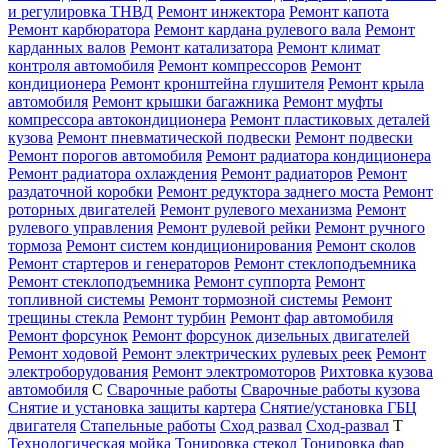
и регулировка ТНВД
Ремонт инжектора
Ремонт капота
Ремонт карбюратора
Ремонт кардана рулевого вала
Ремонт
карданных валов
Ремонт катализатора
Ремонт климат
контроля автомобиля
Ремонт компрессоров
Ремонт
кондиционера
Ремонт кронштейна глушителя
Ремонт крыла
автомобиля
Ремонт крышки багажника
Ремонт муфты
компрессора автокондиционера
Ремонт пластиковых деталей
кузова
Ремонт пневматической подвески
Ремонт подвески
Ремонт порогов автомобиля
Ремонт радиатора кондиционера
Ремонт радиатора охлаждения
Ремонт радиаторов
Ремонт
раздаточной коробки
Ремонт редуктора заднего моста
Ремонт
роторных двигателей
Ремонт рулевого механизма
Ремонт
рулевого управления
Ремонт рулевой рейки
Ремонт ручного
тормоза
Ремонт систем кондиционирования
Ремонт сколов
Ремонт стартеров и генераторов
Ремонт стеклоподъемника
Ремонт стеклоподъемника
Ремонт суппорта
Ремонт
топливной системы
Ремонт тормозной системы
Ремонт
трещины стекла
Ремонт турбин
Ремонт фар автомобиля
Ремонт форсунок
Ремонт форсунок дизельных двигателей
Ремонт ходовой
Ремонт электрических рулевых реек
Ремонт
электроборудования
Ремонт электромоторов
Рихтовка кузова
автомобиля
С
Сварочные работы
Сварочные работы кузова
Снятие и установка защиты картера
Снятие/установка ГБЦ
двигателя
Стапельные работы
Сход развал
Сход-развал
Т
Технологическая мойка
Тонировка стекол
Тонировка фар