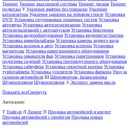
Тюнинг
Тюнинг выхлопной системы
Тюнинг дисков
Тюнинг
подвески
У
Удаление вмятин без покраски
Удаление
катализатора
Удаление царапин на лобовом стекле
Установка
DVD
Установка cпутниковых охранных систем
Установка
автозвука
Установка автосигнализации
Установка
автосигнализаций с автозапуском
Установка биксенона
Установка видеооборудования
Установка видеорегистратора
Установка иммобилайзера
Установка камеры заднего вида
Установка колонок в авто
Установка ксенона
Установка
магнитолы
Установка навигационного оборудования
Установка омывателя фар
Установка парктроников
Установка
подогрева сидений
Установка противоугонного оборудования
Установка сабвуфера
Установка секретной кнопки
Установка
турботаймера
Установка усилителя
Установка фаркопа
Уход за
салоном автомобиля
Ш
Шиномонтаж, балансировка
Шумоизоляция
Шумоизоляция
Э
Экспресс замена масла
Показать все
Свернуть
Автосалон:
T
Trade-in
Л
Лизинг
П
Продажа автомобилей в кредит
Продажа автомобилей с пробегом
Продажа новых
автомобилей