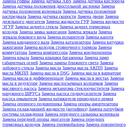
Замена гофры
Замена датчика ABS
Замена датчика кислорода
Замена датчика положения дроссельной заслонки
Замена
датчика положения коленвала
Замена датчика положения
распредвала
Замена датчика скорости
Замена двери
Замена
дизельного двигателя
Замена жидкости ГУР
Замена жидкости
ЭГУР
Замена заднего стекла
Замена задних тормозных
колодок
Замена замка зажигания
Замена зеркала
Замена
зеркала бокового вида
Замена испарителя
Замена капота
Замена карданного вала
Замена катализатора
Замена катушки
зажигания
Замена колодок стояночного тормоза
Замена
коммутатора
Замена компрессора
Замена кондиционера
Замена крыла
Замена крышки багажника
Замена ламп
габаритных огней
Замена лампы ближнего света
Замена
лобового стекла
Замена масла
Замена масла АКПП
Замена
масла МКПП
Замена масла в DSG
Замена масла в вариаторе
Замена масла в дифференциале
Замена масла в мостах
Замена
масла в редукторе
Замена маслосъемных колпачков
Замена
масляного насоса
Замена механизма стеклоочистителя
Замена
наружного ШРУСа
Замена насоса гидроусилителя
Замена
насоса омывателя
Замена натяжителя приводного ремня
Замена опорного подшипника
Замена опоры амортизатора
Замена охлаждающей жидкости (антифриз)
Замена патрубков
системы охлаждения
Замена переднего сальника коленвала
Замена передней опоры двигателя
Замена передних
тормозных колодок
Замена пневмобалона
Замена поворотного