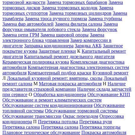
тормозной жидкости
Замена тормозных барабанов
Замена
тормозных дисков
Замена тормозных колодок
Замена
тормозных суппортов
Замена тормозных цилиндров
Замена
трамблера
Замена троса ручного тормоза
Замена турбины
Замена фар автомобилей
Замена фильтра салона
Замена
форсунки омывателя лобового стекла
Замена форсунок
Замена цепи ГРМ
Замена шаровой опоры
Замена
электронного блока управления
Замер компрессии в
двигателе
Заправка кондиционера
Зарядка АКБ
Защитное
покрытие кузова
Защитные пленки
К
Капитальный ремонт
двигателя
Капитальный ремонт дизельного двигателя
Керамическая полировка кузова
Комплексная диагностика
автомобиля
Компьютерная диагностика электронных систем
автомобиля
Компьютерный подбор краски
Кузовной ремонт
Л
Локальный кузовной ремонт: вмятины, сколы
Локальный
ремонт салона
М
Матовая покраска автомобиля
Н
Наличие
представителя страховой компании
Наличие склада запчастей
при сервисе
О
Обработка кондиционера
Обслуживание КПП
Обслуживание и ремонт климатических систем
Обслуживание систем кондиционирования
Обслуживание
топливной системы
Обслуживание тормозной системы
Обслуживание трансмиссии
Окрас переходом
Опрессовка
кондиционера
П
Перетяжка потолка
Перетяжка руля
Перетяжка салона
Перетяжка салона
Перетяжка торпеды
Плановое техническое обслуживание
Покраска автомобиля