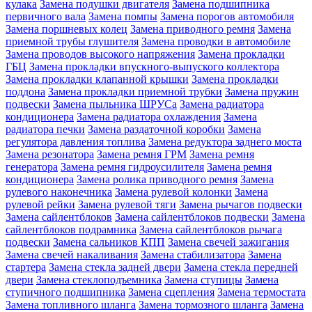
кулака
Замена подушки двигателя
Замена подшипника
первичного вала
Замена помпы
Замена порогов автомобиля
Замена поршневых колец
Замена приводного ремня
Замена
приемной трубы глушителя
Замена проводки в автомобиле
Замена проводов высокого напряжения
Замена прокладки
ГБЦ
Замена прокладки впускного-выпуского коллектора
Замена прокладки клапанной крышки
Замена прокладки
поддона
Замена прокладки приемной трубки
Замена пружин
подвески
Замена пыльника ШРУСа
Замена радиатора
кондиционера
Замена радиатора охлаждения
Замена
радиатора печки
Замена раздаточной коробки
Замена
регулятора давления топлива
Замена редуктора заднего моста
Замена резонатора
Замена ремня ГРМ
Замена ремня
генератора
Замена ремня гидроусилителя
Замена ремня
кондиционера
Замена ролика приводного ремня
Замена
рулевого наконечника
Замена рулевой колонки
Замена
рулевой рейки
Замена рулевой тяги
Замена рычагов подвески
Замена сайлентблоков
Замена сайлентблоков подвески
Замена
сайлентблоков подрамника
Замена сайлентблоков рычага
подвески
Замена сальников КПП
Замена свечей зажигания
Замена свечей накаливания
Замена стабилизатора
Замена
стартера
Замена стекла задней двери
Замена стекла передней
двери
Замена стеклоподъемника
Замена ступицы
Замена
ступичного подшипника
Замена сцепления
Замена термостата
Замена топливного шланга
Замена тормозного шланга
Замена