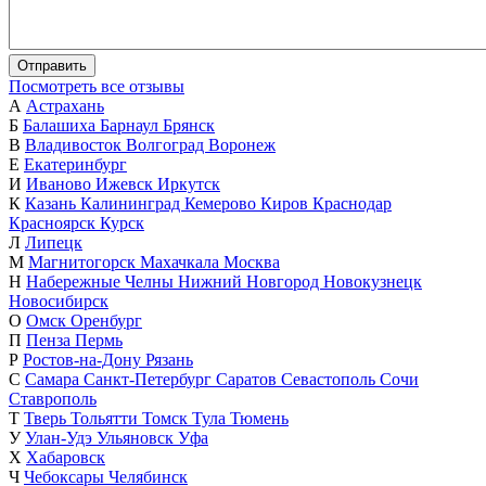
Отправить
Посмотреть все отзывы
А
Астрахань
Б
Балашиха
Барнаул
Брянск
В
Владивосток
Волгоград
Воронеж
Е
Екатеринбург
И
Иваново
Ижевск
Иркутск
К
Казань
Калининград
Кемерово
Киров
Краснодар
Красноярск
Курск
Л
Липецк
М
Магнитогорск
Махачкала
Москва
Н
Набережные Челны
Нижний Новгород
Новокузнецк
Новосибирск
О
Омск
Оренбург
П
Пенза
Пермь
Р
Ростов-на-Дону
Рязань
С
Самара
Санкт-Петербург
Саратов
Севастополь
Сочи
Ставрополь
Т
Тверь
Тольятти
Томск
Тула
Тюмень
У
Улан-Удэ
Ульяновск
Уфа
Х
Хабаровск
Ч
Чебоксары
Челябинск