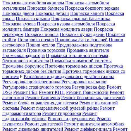
Покраска автомобиля акрилом
Покраска автомобиля
металликом
Покраска бампера
Покраска бокового зеркала
Покраска двери
Покраска детали
Покраска капота
Покраска
крыла
Покраска крыши
Покраска крышки багажника
Покраска кузова
Покраска кузова автомобиля
Покраска
молдинга бампера
Покраска молдинга двери
Покраска
переходом
Покраска порога
Покраска ручки двери
Покраска
стойки
Полировка стекол
Полировка фар и фонарей
Пошив
автоковров
Пошив чехлов
Предпродажная подготовка
автомобиля
Прокачка тормозов
Промывка двигателя
Промывка радиатора
Промывка топливной системы
бензинового двигателя
Промывка тормозной системы
Промывка форсунок
Проточка тормозных дисков
Проточка
тормозных дисков без снятия
Проточка тормозных дисков со
снятием
Р
Разработка индивидуального дизайна салона
Регулировка дифференциала
Регулировка клапанов
Регулировка стояночного тормоза
Регулировка фар
Ремонт
DSG
Ремонт ГБЦ
Ремонт КПП
Ремонт Трансмиссии
Ремонт
автостекол
Ремонт бамперов
Ремонт бензиновых двигателей
Ремонт блока управления двигателем
Ремонт выхлопной
системы
Ремонт гидравлической рулевой рейки
Ремонт
гидроамортизатора
Ремонт гидроблока
Ремонт
гидротрансформатора
Ремонт гидроусилителя
Ремонт
глушителя
Ремонт двигателей
Ремонт двигателя автомобиля
Ремонт дизельных двигателей
Ремонт дифференциала
Ремонт