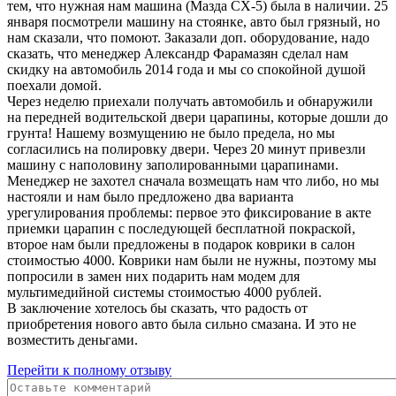
тем, что нужная нам машина (Мазда CX-5) была в наличии. 25
января посмотрели машину на стоянке, авто был грязный, но
нам сказали, что помоют. Заказали доп. оборудование, надо
сказать, что менеджер Александр Фарамазян сделал нам
скидку на автомобиль 2014 года и мы со спокойной душой
поехали домой.
Через неделю приехали получать автомобиль и обнаружили
на передней водительской двери царапины, которые дошли до
грунта! Нашему возмущению не было предела, но мы
согласились на полировку двери. Через 20 минут привезли
машину с наполовину заполированными царапинами.
Менеджер не захотел сначала возмещать нам что либо, но мы
настояли и нам было предложено два варианта
урегулирования проблемы: первое это фиксирование в акте
приемки царапин с последующей бесплатной покраской,
второе нам были предложены в подарок коврики в салон
стоимостью 4000. Коврики нам были не нужны, поэтому мы
попросили в замен них подарить нам модем для
мультимедийной системы стоимостью 4000 рублей.
В заключение хотелось бы сказать, что радость от
приобретения нового авто была сильно смазана. И это не
возместить деньгами.
Перейти к полному отзыву