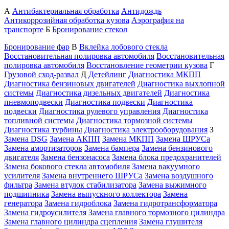
А
Антибактериальная обработка
Антидождь
Антикоррозийная обработка кузова
Аэрография на
транспорте
Б
Бронирование стекол
Бронирование фар
В
Вклейка лобового стекла
Восстановительная полировка автомобиля
Восстановительная
полировка автомобиля
Восстановление геометрии кузова
Г
Грузовой сход-развал
Д
Детейлинг
Диагностика МКПП
Диагностика бензиновых двигателей
Диагностика выхлопной
системы
Диагностика дизельных двигателей
Диагностика
пневмоподвески
Диагностика подвески
Диагностика
подвески
Диагностика рулевого управления
Диагностика
топливной системы
Диагностика тормозной системы
Диагностика турбины
Диагностика электрооборудования
З
Замена DSG
Замена АКПП
Замена МКПП
Замена ШРУСа
Замена амортизаторов
Замена бампера
Замена бензинового
двигателя
Замена бензонасоса
Замена блока предохранителей
Замена бокового стекла автомобиля
Замена вакуумного
усилителя
Замена внутреннего ШРУСа
Замена воздушного
фильтра
Замена втулок стабилизатора
Замена выжимного
подшипника
Замена выпускного коллектора
Замена
генератора
Замена гидроблока
Замена гидротрансформатора
Замена гидроусилителя
Замена главного тормозного цилиндра
Замена главного цилиндра сцепления
Замена глушителя