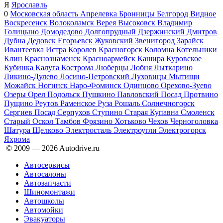
Я
Ярославль
0
Московская область
Апрелевка
Бронницы
Белгород
Видное
Воскресенск
Волоколамск
Верея
Высоковск
Владимир
Голицыно
Домодедово
Долгопрудный
Дзержинский
Дмитров
Дубна
Дедовск
Егорьевск
Жуковский
Звенигород
Зарайск
Ивантеевка
Истра
Королев
Красногорск
Коломна
Котельники
Клин
Краснознаменск
Красноармейск
Кашира
Куровское
Кубинка
Калуга
Кострома
Люберцы
Лобня
Лыткарино
Ликино-Дулево
Лосино-Петровский
Луховицы
Мытищи
Можайск
Ногинск
Наро-Фоминск
Одинцово
Орехово-Зуево
Озеры
Орел
Подольск
Пушкино
Павловский Посад
Протвино
Пущино
Реутов
Раменское
Руза
Рошаль
Солнечногорск
Сергиев Посад
Серпухов
Ступино
Старая Купавна
Смоленск
Старый Оскол
Тамбов
Фрязино
Хотьково
Чехов
Черноголовка
Шатура
Щелково
Электросталь
Электроугли
Электрогорск
Яхрома
© 2009 —
2026
Autodrive.ru
Автосервисы
Автосалоны
Автозапчасти
Шиномонтажи
Автошколы
Автомойки
Эвакуаторы