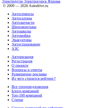
Электроугли
Электрогорск
Яхрома
© 2009 —
2026
Autodrive.ru
Автосервисы
Автосалоны
Автозапчасти
Шиномонтажи
Автошколы
Автомойки
Эвакуаторы
Автострахование
АЗС
Авторизация
Регистрация
О проекте
Вопросы и ответы
Размещение рекламы
Из чего строится рейтинг?
Все спецпредложения
Блоги компаний
Топ-100 компаний
Статьи
Список компаний по алфавиту