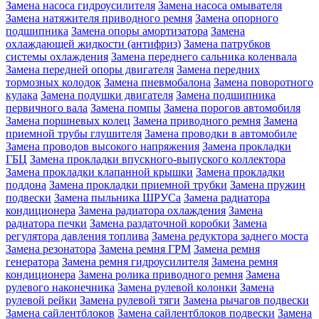
Замена насоса гидроусилителя
Замена насоса омывателя
Замена натяжителя приводного ремня
Замена опорного
подшипника
Замена опоры амортизатора
Замена
охлаждающей жидкости (антифриз)
Замена патрубков
системы охлаждения
Замена переднего сальника коленвала
Замена передней опоры двигателя
Замена передних
тормозных колодок
Замена пневмобалона
Замена поворотного
кулака
Замена подушки двигателя
Замена подшипника
первичного вала
Замена помпы
Замена порогов автомобиля
Замена поршневых колец
Замена приводного ремня
Замена
приемной трубы глушителя
Замена проводки в автомобиле
Замена проводов высокого напряжения
Замена прокладки
ГБЦ
Замена прокладки впускного-выпуского коллектора
Замена прокладки клапанной крышки
Замена прокладки
поддона
Замена прокладки приемной трубки
Замена пружин
подвески
Замена пыльника ШРУСа
Замена радиатора
кондиционера
Замена радиатора охлаждения
Замена
радиатора печки
Замена раздаточной коробки
Замена
регулятора давления топлива
Замена редуктора заднего моста
Замена резонатора
Замена ремня ГРМ
Замена ремня
генератора
Замена ремня гидроусилителя
Замена ремня
кондиционера
Замена ролика приводного ремня
Замена
рулевого наконечника
Замена рулевой колонки
Замена
рулевой рейки
Замена рулевой тяги
Замена рычагов подвески
Замена сайлентблоков
Замена сайлентблоков подвески
Замена