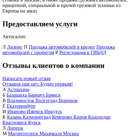
прицепной, специальной и прочей грузовой техники из
Европы на заказ
Предоставляем услуги
Автосалон:
Л
Лизинг
П
Продажа автомобилей в кредит
Продажа
автомобилей с пробегом
Р
Регистрация в ГИБДД
Отзывы клиентов о компании
Написать новый отзыв
Отзывов еще нет. Будьте первым!
А
Астрахань
Б
Балашиха
Барнаул
Брянск
В
Владивосток
Волгоград
Воронеж
Е
Екатеринбург
И
Иваново
Ижевск
Иркутск
К
Казань
Калининград
Кемерово
Киров
Краснодар
Красноярск
Курск
Л
Липецк
М
Магнитогорск
Махачкала
Москва