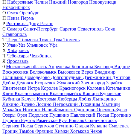
Н
Набережные Челны
Нижний Новгород
Новокузнецк
Новосибирск
О
Омск
Оренбург
П
Пенза
Пермь
Р
Ростов-на-Дону
Рязань
С
Самара
Санкт-Петербург
Саратов
Севастополь
Сочи
Ставрополь
Т
Тверь
Тольятти
Томск
Тула
Тюмень
У
Улан-Удэ
Ульяновск
Уфа
Х
Хабаровск
Ч
Чебоксары
Челябинск
Я
Ярославль
0
Московская область
Апрелевка
Бронницы
Белгород
Видное
Воскресенск
Волоколамск
Высоковск
Верея
Владимир
Голицыно
Домодедово
Долгопрудный
Дзержинский
Дмитров
Дубна
Дедовск
Егорьевск
Жуковский
Звенигород
Зарайск
Ивантеевка
Истра
Королев
Красногорск
Коломна
Котельники
Клин
Краснознаменск
Красноармейск
Кашира
Куровское
Кубинка
Калуга
Кострома
Люберцы
Лобня
Лыткарино
Ликино-Дулево
Лосино-Петровский
Луховицы
Мытищи
Можайск
Ногинск
Наро-Фоминск
Одинцово
Орехово-Зуево
Озеры
Орел
Подольск
Пушкино
Павловский Посад
Протвино
Пущино
Реутов
Раменское
Руза
Рошаль
Солнечногорск
Сергиев Посад
Серпухов
Ступино
Старая Купавна
Смоленск
Троицк
Тамбов
Фрязино
Химки
Хотьково
Чехов