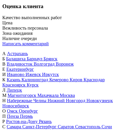
Оценка клиента
Качество выполненных работ
Цена
Вежливость персонала
Зона ожидания
Наличие очереди
Написать комментарий
А
Астрахань
Б
Балашиха
Барнаул
Брянск
В
Владивосток
Волгоград
Воронеж
Е
Екатеринбург
И
Иваново
Ижевск
Иркутск
К
Казань
Калининград
Кемерово
Киров
Краснодар
Красноярск
Курск
Л
Липецк
М
Магнитогорск
Махачкала
Москва
Н
Набережные Челны
Нижний Новгород
Новокузнецк
Новосибирск
О
Омск
Оренбург
П
Пенза
Пермь
Р
Ростов-на-Дону
Рязань
С
Самара
Санкт-Петербург
Саратов
Севастополь
Сочи