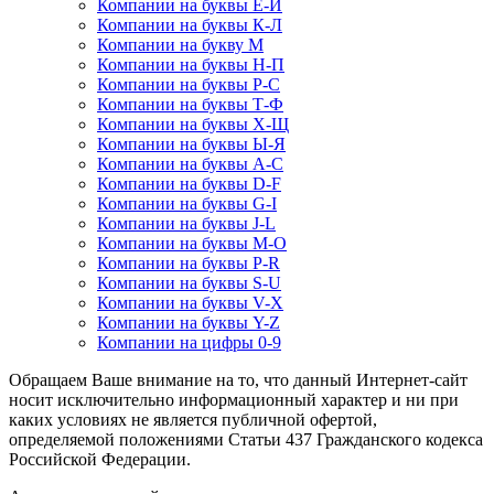
Компании на буквы Е-Й
Компании на буквы К-Л
Компании на букву М
Компании на буквы Н-П
Компании на буквы Р-С
Компании на буквы Т-Ф
Компании на буквы Х-Щ
Компании на буквы Ы-Я
Компании на буквы A-C
Компании на буквы D-F
Компании на буквы G-I
Компании на буквы J-L
Компании на буквы M-O
Компании на буквы P-R
Компании на буквы S-U
Компании на буквы V-X
Компании на буквы Y-Z
Компании на цифры 0-9
Обращаем Ваше внимание на то, что данный Интернет-сайт
носит исключительно информационный характер и ни при
каких условиях не является публичной офертой,
определяемой положениями Статьи 437 Гражданского кодекса
Российской Федерации.