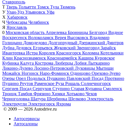
Ставрополь
Т
Тверь
Тольятти
Томск
Тула
Тюмень
У
Улан-Удэ
Ульяновск
Уфа
Х
Хабаровск
Ч
Чебоксары
Челябинск
Я
Ярославль
0
Московская область
Апрелевка
Бронницы
Белгород
Видное
Воскресенск
Волоколамск
Верея
Высоковск
Владимир
Голицыно
Домодедово
Долгопрудный
Дзержинский
Дмитров
Дубна
Дедовск
Егорьевск
Жуковский
Звенигород
Зарайск
Ивантеевка
Истра
Королев
Красногорск
Коломна
Котельники
Клин
Краснознаменск
Красноармейск
Кашира
Куровское
Кубинка
Калуга
Кострома
Люберцы
Лобня
Лыткарино
Ликино-Дулево
Лосино-Петровский
Луховицы
Мытищи
Можайск
Ногинск
Наро-Фоминск
Одинцово
Орехово-Зуево
Озеры
Орел
Подольск
Пушкино
Павловский Посад
Протвино
Пущино
Реутов
Раменское
Руза
Рошаль
Солнечногорск
Сергиев Посад
Серпухов
Ступино
Старая Купавна
Смоленск
Троицк
Тамбов
Фрязино
Химки
Хотьково
Чехов
Черноголовка
Шатура
Щербинка
Щелково
Электросталь
Электроугли
Электрогорск
Яхрома
© 2009 —
2026
Autodrive.ru
Автосервисы
Автосалоны