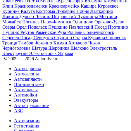
Ивантеевка
Истра
Королев
Красногорск
Коломна
Котельники
Клин
Краснознаменск
Красноармейск
Кашира
Куровское
Кубинка
Калуга
Кострома
Люберцы
Лобня
Лыткарино
Ликино-Дулево
Лосино-Петровский
Луховицы
Мытищи
Можайск
Ногинск
Наро-Фоминск
Одинцово
Орехово-Зуево
Озеры
Орел
Подольск
Пушкино
Павловский Посад
Протвино
Пущино
Реутов
Раменское
Руза
Рошаль
Солнечногорск
Сергиев Посад
Серпухов
Ступино
Старая Купавна
Смоленск
Троицк
Тамбов
Фрязино
Химки
Хотьково
Чехов
Черноголовка
Шатура
Щербинка
Щелково
Электросталь
Электроугли
Электрогорск
Яхрома
© 2009 —
2026
Autodrive.ru
Автосервисы
Автосалоны
Автозапчасти
Шиномонтажи
Автошколы
Автомойки
Эвакуаторы
Автострахование
АЗС
Авторизация
Регистрация