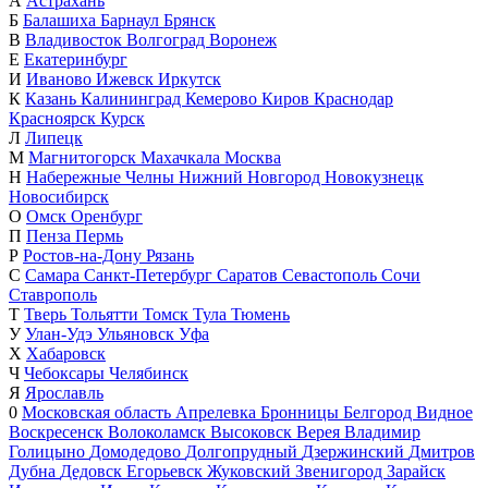
А
Астрахань
Б
Балашиха
Барнаул
Брянск
В
Владивосток
Волгоград
Воронеж
Е
Екатеринбург
И
Иваново
Ижевск
Иркутск
К
Казань
Калининград
Кемерово
Киров
Краснодар
Красноярск
Курск
Л
Липецк
М
Магнитогорск
Махачкала
Москва
Н
Набережные Челны
Нижний Новгород
Новокузнецк
Новосибирск
О
Омск
Оренбург
П
Пенза
Пермь
Р
Ростов-на-Дону
Рязань
С
Самара
Санкт-Петербург
Саратов
Севастополь
Сочи
Ставрополь
Т
Тверь
Тольятти
Томск
Тула
Тюмень
У
Улан-Удэ
Ульяновск
Уфа
Х
Хабаровск
Ч
Чебоксары
Челябинск
Я
Ярославль
0
Московская область
Апрелевка
Бронницы
Белгород
Видное
Воскресенск
Волоколамск
Высоковск
Верея
Владимир
Голицыно
Домодедово
Долгопрудный
Дзержинский
Дмитров
Дубна
Дедовск
Егорьевск
Жуковский
Звенигород
Зарайск