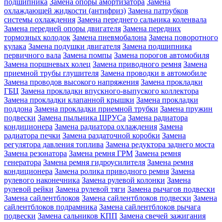
подшипника
Замена опоры амортизатора
Замена
охлаждающей жидкости (антифриз)
Замена патрубков
системы охлаждения
Замена переднего сальника коленвала
Замена передней опоры двигателя
Замена передних
тормозных колодок
Замена пневмобалона
Замена поворотного
кулака
Замена подушки двигателя
Замена подшипника
первичного вала
Замена помпы
Замена порогов автомобиля
Замена поршневых колец
Замена приводного ремня
Замена
приемной трубы глушителя
Замена проводки в автомобиле
Замена проводов высокого напряжения
Замена прокладки
ГБЦ
Замена прокладки впускного-выпуского коллектора
Замена прокладки клапанной крышки
Замена прокладки
поддона
Замена прокладки приемной трубки
Замена пружин
подвески
Замена пыльника ШРУСа
Замена радиатора
кондиционера
Замена радиатора охлаждения
Замена
радиатора печки
Замена раздаточной коробки
Замена
регулятора давления топлива
Замена редуктора заднего моста
Замена резонатора
Замена ремня ГРМ
Замена ремня
генератора
Замена ремня гидроусилителя
Замена ремня
кондиционера
Замена ролика приводного ремня
Замена
рулевого наконечника
Замена рулевой колонки
Замена
рулевой рейки
Замена рулевой тяги
Замена рычагов подвески
Замена сайлентблоков
Замена сайлентблоков подвески
Замена
сайлентблоков подрамника
Замена сайлентблоков рычага
подвески
Замена сальников КПП
Замена свечей зажигания