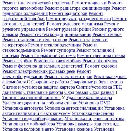
Ремонт пневматической подвески
Ремонт подвески
Ремонт
порогов автомобиля
Ремонт радиатора кондиционера
Ремонт
радиатора охлаждения
Ремонт радиаторов
Ремонт
раздаточной коробки
Ремонт редуктора заднего моста
Ремонт
роторных двигателей
Ремонт рулевого механизма
Ремонт
рулевого управления
Ремонт рулевой рейки
Ремонт ручного
тормоза
Ремонт систем кондиционирования
Ремонт сколов
Ремонт стартеров и генераторов
Ремонт стартеров и
генераторов
Ремонт стеклоподъемника
Ремонт
стеклоподъемника
Ремонт суппорта
Ремонт топливной
системы
Ремонт тормозной системы
Ремонт трещины стекла
Ремонт турбин
Ремонт фар автомобиля
Ремонт форсунок
Ремонт форсунок дизельных двигателей
Ремонт ходовой
Ремонт электрических рулевых реек
Ремонт
электроборудования
Ремонт электромоторов
Рихтовка кузова
автомобиля
С
Сварочные работы
Сварочные работы кузова
Снятие и установка защиты картера
Снятие/установка ГБЦ
двигателя
Стапельные работы
Сход развал
Сход-развал
Т
Тюнинг выхлопной системы
У
Удаление катализатора
Удаление царапин на лобовом стекле
Установка DVD
Установка автозвука
Установка автосигнализации
Установка
автосигнализаций с автозапуском
Установка биксенона
Установка видеооборудования
Установка видеорегистратора
Установка иммобилайзера
Установка камеры заднего вида
Установка колонок в авто
Установка ксенона
Установка