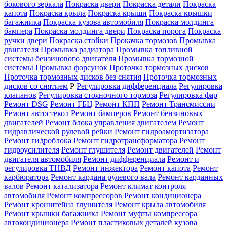
бокового зеркала
Покраска двери
Покраска детали
Покраска
капота
Покраска крыла
Покраска крыши
Покраска крышки
багажника
Покраска кузова автомобиля
Покраска молдинга
бампера
Покраска молдинга двери
Покраска порога
Покраска
ручки двери
Покраска стойки
Прокачка тормозов
Промывка
двигателя
Промывка радиатора
Промывка топливной
системы бензинового двигателя
Промывка тормозной
системы
Промывка форсунок
Проточка тормозных дисков
Проточка тормозных дисков без снятия
Проточка тормозных
дисков со снятием
Р
Регулировка дифференциала
Регулировка
клапанов
Регулировка стояночного тормоза
Регулировка фар
Ремонт DSG
Ремонт ГБЦ
Ремонт КПП
Ремонт Трансмиссии
Ремонт автостекол
Ремонт бамперов
Ремонт бензиновых
двигателей
Ремонт блока управления двигателем
Ремонт
гидравлической рулевой рейки
Ремонт гидроамортизатора
Ремонт гидроблока
Ремонт гидротрансформатора
Ремонт
гидроусилителя
Ремонт глушителя
Ремонт двигателей
Ремонт
двигателя автомобиля
Ремонт дифференциала
Ремонт и
регулировка ТНВД
Ремонт инжектора
Ремонт капота
Ремонт
карбюратора
Ремонт кардана рулевого вала
Ремонт карданных
валов
Ремонт катализатора
Ремонт климат контроля
автомобиля
Ремонт компрессоров
Ремонт кондиционера
Ремонт кронштейна глушителя
Ремонт крыла автомобиля
Ремонт крышки багажника
Ремонт муфты компрессора
автокондиционера
Ремонт пластиковых деталей кузова