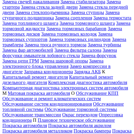
Замена свечей накаливания
Замена стабилизатора
Замена
стартера
Замена стекла задней двери
Замена стекла передней
двери
Замена стеклоподъемника
Замена ступицы
Замена
ступичного подшипника
Замена сцепления
Замена термостата
Замена топливного шланга
Замена тормозного шланга
Замена
тормозной жидкости
Замена тормозных барабанов
Замена
тормозных дисков
Замена тормозных колодок
Замена
тормозных суппортов
Замена тормозных цилиндров
Замена
трамблера
Замена троса ручного тормоза
Замена турбины
Замена фар автомобилей
Замена фильтра салона
Замена
форсунки омывателя лобового стекла
Замена форсунок
Замена цепи ГРМ
Замена шаровой опоры
Замена
электронного блока управления
Замер компрессии в
двигателе
Заправка кондиционера
Зарядка АКБ
К
Капитальный ремонт двигателя
Капитальный ремонт
дизельного двигателя
Комплексная диагностика автомобиля
Компьютерная диагностика электронных систем автомобиля
М
Матовая покраска автомобиля
О
Обслуживание КПП
Обслуживание и ремонт климатических систем
Обслуживание систем кондиционирования
Обслуживание
топливной системы
Обслуживание тормозной системы
Обслуживание трансмиссии
Окрас переходом
Опрессовка
кондиционера
П
Плановое техническое обслуживание
Покраска автомобиля
Покраска автомобиля акрилом
Покраска автомобиля металликом
Покраска бампера
Покраска