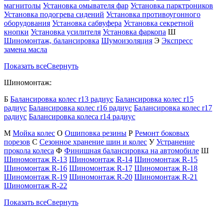
магнитолы
Установка омывателя фар
Установка парктроников
Установка подогрева сидений
Установка противоугонного
оборудования
Установка сабвуфера
Установка секретной
кнопки
Установка усилителя
Установка фаркопа
Ш
Шиномонтаж, балансировка
Шумоизоляция
Э
Экспресс
замена масла
Показать все
Свернуть
Шиномонтаж:
Б
Балансировка колес r13 радиус
Балансировка колес r15
радиус
Балансировка колес r16 радиус
Балансировка колес r17
радиус
Балансировка колеса r14 радиус
М
Мойка колес
О
Ошиповка резины
Р
Ремонт боковых
порезов
С
Сезонное хранение шин и колес
У
Устранение
прокола колеса
Ф
Финишная балансировка на автомобиле
Ш
Шиномонтаж R-13
Шиномонтаж R-14
Шиномонтаж R-15
Шиномонтаж R-16
Шиномонтаж R-17
Шиномонтаж R-18
Шиномонтаж R-19
Шиномонтаж R-20
Шиномонтаж R-21
Шиномонтаж R-22
Показать все
Свернуть