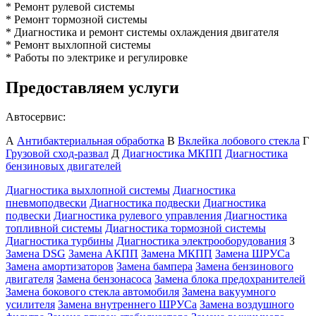
* Ремонт рулевой системы
* Ремонт тормозной системы
* Диагностика и ремонт системы охлаждения двигателя
* Ремонт выхлопной системы
* Работы по электрике и регулировке
Предоставляем услуги
Автосервис:
А
Антибактериальная обработка
В
Вклейка лобового стекла
Г
Грузовой сход-развал
Д
Диагностика МКПП
Диагностика
бензиновых двигателей
Диагностика выхлопной системы
Диагностика
пневмоподвески
Диагностика подвески
Диагностика
подвески
Диагностика рулевого управления
Диагностика
топливной системы
Диагностика тормозной системы
Диагностика турбины
Диагностика электрооборудования
З
Замена DSG
Замена АКПП
Замена МКПП
Замена ШРУСа
Замена амортизаторов
Замена бампера
Замена бензинового
двигателя
Замена бензонасоса
Замена блока предохранителей
Замена бокового стекла автомобиля
Замена вакуумного
усилителя
Замена внутреннего ШРУСа
Замена воздушного