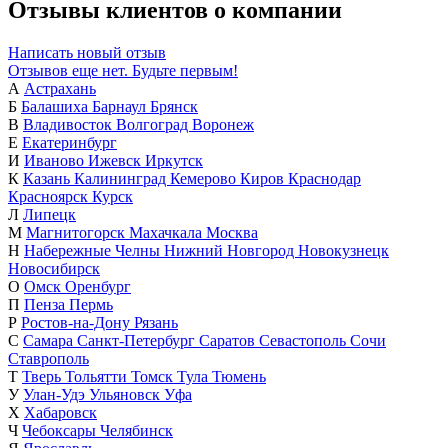
Отзывы клиентов о компании
Написать новый отзыв
Отзывов еще нет. Будьте первым!
А
Астрахань
Б
Балашиха
Барнаул
Брянск
В
Владивосток
Волгоград
Воронеж
Е
Екатеринбург
И
Иваново
Ижевск
Иркутск
К
Казань
Калининград
Кемерово
Киров
Краснодар
Красноярск
Курск
Л
Липецк
М
Магнитогорск
Махачкала
Москва
Н
Набережные Челны
Нижний Новгород
Новокузнецк
Новосибирск
О
Омск
Оренбург
П
Пенза
Пермь
Р
Ростов-на-Дону
Рязань
С
Самара
Санкт-Петербург
Саратов
Севастополь
Сочи
Ставрополь
Т
Тверь
Тольятти
Томск
Тула
Тюмень
У
Улан-Удэ
Ульяновск
Уфа
Х
Хабаровск
Ч
Чебоксары
Челябинск