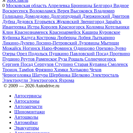
Я
Ярославль
0
Московская область
Апрелевка
Бронницы
Белгород
Видное
Воскресенск
Волоколамск
Верея
Высоковск
Владимир
Голицыно
Домодедово
Долгопрудный
Дзержинский
Дмитров
Дубна
Дедовск
Егорьевск
Жуковский
Звенигород
Зарайск
Ивантеевка
Истра
Королев
Красногорск
Коломна
Котельники
Клин
Краснознаменск
Красноармейск
Кашира
Куровское
Кубинка
Калуга
Кострома
Люберцы
Лобня
Лыткарино
Ликино-Дулево
Лосино-Петровский
Луховицы
Мытищи
Можайск
Ногинск
Наро-Фоминск
Одинцово
Орехово-Зуево
Озеры
Орел
Подольск
Пушкино
Павловский Посад
Протвино
Пущино
Реутов
Раменское
Руза
Рошаль
Солнечногорск
Сергиев Посад
Серпухов
Ступино
Старая Купавна
Смоленск
Троицк
Тамбов
Фрязино
Химки
Хотьково
Чехов
Черноголовка
Шатура
Щербинка
Щелково
Электросталь
Электроугли
Электрогорск
Яхрома
© 2009 —
2026
Autodrive.ru
Автосервисы
Автосалоны
Автозапчасти
Шиномонтажи
Автошколы
Автомойки
Эвакуаторы