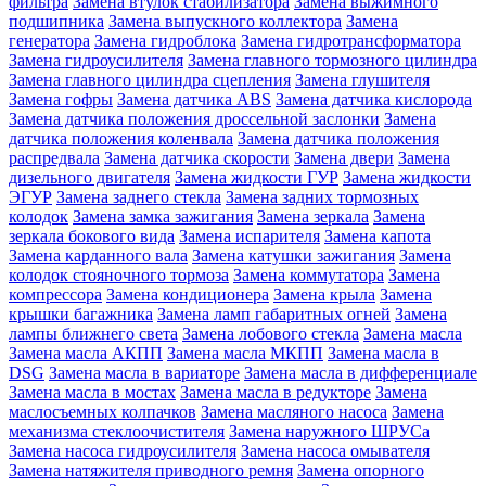
фильтра
Замена втулок стабилизатора
Замена выжимного
подшипника
Замена выпускного коллектора
Замена
генератора
Замена гидроблока
Замена гидротрансформатора
Замена гидроусилителя
Замена главного тормозного цилиндра
Замена главного цилиндра сцепления
Замена глушителя
Замена гофры
Замена датчика ABS
Замена датчика кислорода
Замена датчика положения дроссельной заслонки
Замена
датчика положения коленвала
Замена датчика положения
распредвала
Замена датчика скорости
Замена двери
Замена
дизельного двигателя
Замена жидкости ГУР
Замена жидкости
ЭГУР
Замена заднего стекла
Замена задних тормозных
колодок
Замена замка зажигания
Замена зеркала
Замена
зеркала бокового вида
Замена испарителя
Замена капота
Замена карданного вала
Замена катушки зажигания
Замена
колодок стояночного тормоза
Замена коммутатора
Замена
компрессора
Замена кондиционера
Замена крыла
Замена
крышки багажника
Замена ламп габаритных огней
Замена
лампы ближнего света
Замена лобового стекла
Замена масла
Замена масла АКПП
Замена масла МКПП
Замена масла в
DSG
Замена масла в вариаторе
Замена масла в дифференциале
Замена масла в мостах
Замена масла в редукторе
Замена
маслосъемных колпачков
Замена масляного насоса
Замена
механизма стеклоочистителя
Замена наружного ШРУСа
Замена насоса гидроусилителя
Замена насоса омывателя
Замена натяжителя приводного ремня
Замена опорного