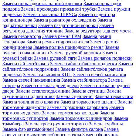
Замена прокладки клапанной крышки
Замена прокладки
поддона
Замена прокладки приемной трубки
Замена пружин
подвески
Замена пыльника ШРУСа
Замена радиатора
кондиционера
Замена радиатора охлаждения
Замена
радиатора печки
Замена раздаточной коробки
Замена
регулятора давления топлива
Замена редуктора заднего моста
Замена резонатора
Замена ремня ГРМ
Замена ремня
генератора
Замена ремня гидроусилителя
Замена ремня
кондиционера
Замена ролика приводного ремня
Замена
рулевого наконечника
Замена рулевой колонки
Замена
рулевой рейки
Замена рулевой тяги
Замена рычагов подвески
Замена сайлентблоков
Замена сайлентблоков подвески
Замена
сайлентблоков подрамника
Замена сайлентблоков рычага
подвески
Замена сальников КПП
Замена свечей зажигания
Замена свечей накаливания
Замена стабилизатора
Замена
стартера
Замена стекла задней двери
Замена стекла передней
двери
Замена стеклоподъемника
Замена ступицы
Замена
ступичного подшипника
Замена сцепления
Замена термостата
Замена топливного шланга
Замена тормозного шланга
Замена
тормозной жидкости
Замена тормозных барабанов
Замена
тормозных дисков
Замена тормозных колодок
Замена
тормозных суппортов
Замена тормозных цилиндров
Замена
трамблера
Замена троса ручного тормоза
Замена турбины
Замена фар автомобилей
Замена фильтра салона
Замена
форсунки омывателя лобового стекла
Замена форсунок