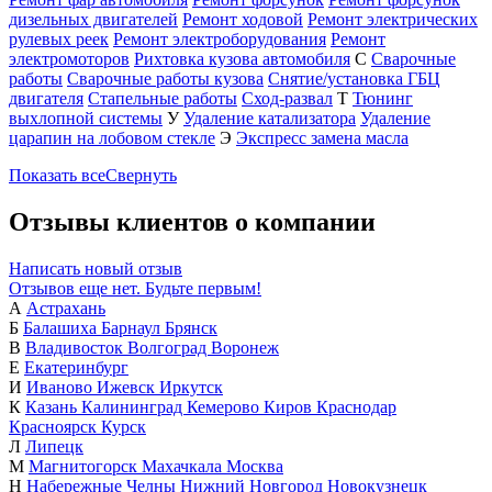
дизельных двигателей
Ремонт ходовой
Ремонт электрических
рулевых реек
Ремонт электроборудования
Ремонт
электромоторов
Рихтовка кузова автомобиля
С
Сварочные
работы
Сварочные работы кузова
Снятие/установка ГБЦ
двигателя
Стапельные работы
Сход-развал
Т
Тюнинг
выхлопной системы
У
Удаление катализатора
Удаление
царапин на лобовом стекле
Э
Экспресс замена масла
Показать все
Свернуть
Отзывы клиентов о компании
Написать новый отзыв
Отзывов еще нет. Будьте первым!
А
Астрахань
Б
Балашиха
Барнаул
Брянск
В
Владивосток
Волгоград
Воронеж
Е
Екатеринбург
И
Иваново
Ижевск
Иркутск
К
Казань
Калининград
Кемерово
Киров
Краснодар
Красноярск
Курск
Л
Липецк
М
Магнитогорск
Махачкала
Москва
Н
Набережные Челны
Нижний Новгород
Новокузнецк