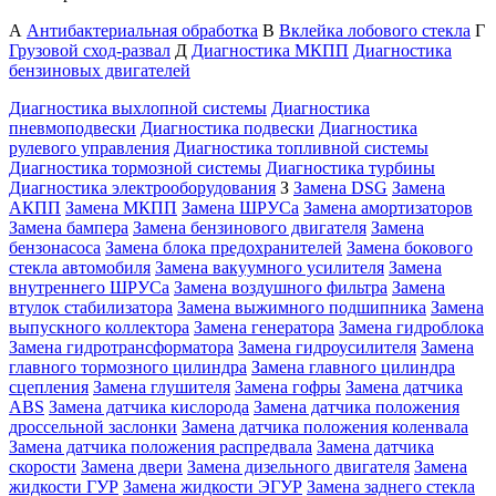
А
Антибактериальная обработка
В
Вклейка лобового стекла
Г
Грузовой сход-развал
Д
Диагностика МКПП
Диагностика
бензиновых двигателей
Диагностика выхлопной системы
Диагностика
пневмоподвески
Диагностика подвески
Диагностика
рулевого управления
Диагностика топливной системы
Диагностика тормозной системы
Диагностика турбины
Диагностика электрооборудования
З
Замена DSG
Замена
АКПП
Замена МКПП
Замена ШРУСа
Замена амортизаторов
Замена бампера
Замена бензинового двигателя
Замена
бензонасоса
Замена блока предохранителей
Замена бокового
стекла автомобиля
Замена вакуумного усилителя
Замена
внутреннего ШРУСа
Замена воздушного фильтра
Замена
втулок стабилизатора
Замена выжимного подшипника
Замена
выпускного коллектора
Замена генератора
Замена гидроблока
Замена гидротрансформатора
Замена гидроусилителя
Замена
главного тормозного цилиндра
Замена главного цилиндра
сцепления
Замена глушителя
Замена гофры
Замена датчика
ABS
Замена датчика кислорода
Замена датчика положения
дроссельной заслонки
Замена датчика положения коленвала
Замена датчика положения распредвала
Замена датчика
скорости
Замена двери
Замена дизельного двигателя
Замена
жидкости ГУР
Замена жидкости ЭГУР
Замена заднего стекла