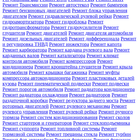
Ремонт Трансмиссии
Ремонт автостекол
Ремонт бамперов
Ремонт бензиновых двигателей
Ремонт блока управления
двигателем
Ремонт гидравлической рулевой рейки
Ремонт
гидроамортизатора
Ремонт гидроблока
Ремонт
гидротрансформатора
Ремонт гидроусилителя
Ремонт
глушителя
Ремонт двигателей
Ремонт двигателя автомобиля
Ремонт дизельных двигателей
Ремонт дифференциала
Ремонт
и регулировка ТНВД
Ремонт инжектора
Ремонт капота
Ремонт карбюратора
Ремонт кардана рулевого вала
Ремонт
карданных валов
Ремонт катализатора
Ремонт климат
контроля автомобиля
Ремонт компрессоров
Ремонт
кондиционера
Ремонт кронштейна глушителя
Ремонт крыла
автомобиля
Ремонт крышки багажника
Ремонт муфты
компрессора автокондиционера
Ремонт пластиковых деталей
кузова
Ремонт пневматической подвески
Ремонт подвески
Ремонт порогов автомобиля
Ремонт радиатора кондиционера
Ремонт радиатора охлаждения
Ремонт радиаторов
Ремонт
раздаточной коробки
Ремонт редуктора заднего моста
Ремонт
роторных двигателей
Ремонт рулевого механизма
Ремонт
рулевого управления
Ремонт рулевой рейки
Ремонт ручного
тормоза
Ремонт систем кондиционирования
Ремонт сколов
Ремонт стартеров и генераторов
Ремонт стеклоподъемника
Ремонт суппорта
Ремонт топливной системы
Ремонт
тормозной системы
Ремонт трещины стекла
Ремонт турбин
Ремонт фар автомобиля
Ремонт форсунок
Ремонт форсунок