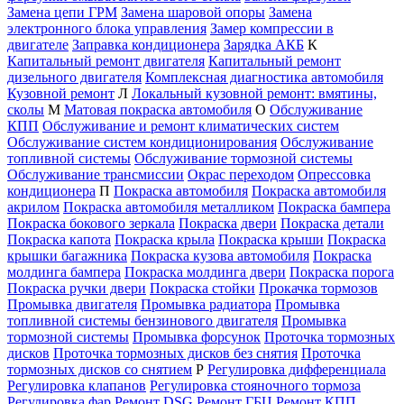
Замена цепи ГРМ
Замена шаровой опоры
Замена
электронного блока управления
Замер компрессии в
двигателе
Заправка кондиционера
Зарядка АКБ
К
Капитальный ремонт двигателя
Капитальный ремонт
дизельного двигателя
Комплексная диагностика автомобиля
Кузовной ремонт
Л
Локальный кузовной ремонт: вмятины,
сколы
М
Матовая покраска автомобиля
О
Обслуживание
КПП
Обслуживание и ремонт климатических систем
Обслуживание систем кондиционирования
Обслуживание
топливной системы
Обслуживание тормозной системы
Обслуживание трансмиссии
Окрас переходом
Опрессовка
кондиционера
П
Покраска автомобиля
Покраска автомобиля
акрилом
Покраска автомобиля металликом
Покраска бампера
Покраска бокового зеркала
Покраска двери
Покраска детали
Покраска капота
Покраска крыла
Покраска крыши
Покраска
крышки багажника
Покраска кузова автомобиля
Покраска
молдинга бампера
Покраска молдинга двери
Покраска порога
Покраска ручки двери
Покраска стойки
Прокачка тормозов
Промывка двигателя
Промывка радиатора
Промывка
топливной системы бензинового двигателя
Промывка
тормозной системы
Промывка форсунок
Проточка тормозных
дисков
Проточка тормозных дисков без снятия
Проточка
тормозных дисков со снятием
Р
Регулировка дифференциала
Регулировка клапанов
Регулировка стояночного тормоза
Регулировка фар
Ремонт DSG
Ремонт ГБЦ
Ремонт КПП