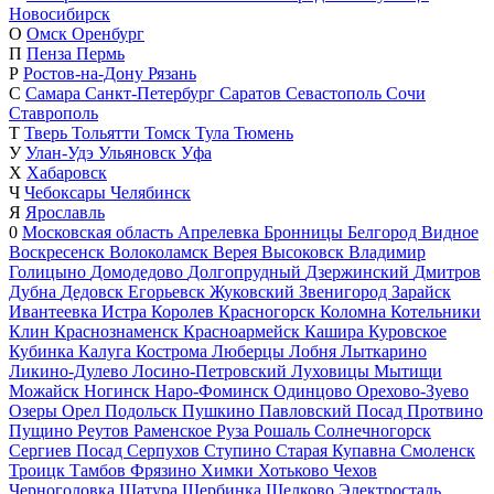
Новосибирск
О
Омск
Оренбург
П
Пенза
Пермь
Р
Ростов-на-Дону
Рязань
С
Самара
Санкт-Петербург
Саратов
Севастополь
Сочи
Ставрополь
Т
Тверь
Тольятти
Томск
Тула
Тюмень
У
Улан-Удэ
Ульяновск
Уфа
Х
Хабаровск
Ч
Чебоксары
Челябинск
Я
Ярославль
0
Московская область
Апрелевка
Бронницы
Белгород
Видное
Воскресенск
Волоколамск
Верея
Высоковск
Владимир
Голицыно
Домодедово
Долгопрудный
Дзержинский
Дмитров
Дубна
Дедовск
Егорьевск
Жуковский
Звенигород
Зарайск
Ивантеевка
Истра
Королев
Красногорск
Коломна
Котельники
Клин
Краснознаменск
Красноармейск
Кашира
Куровское
Кубинка
Калуга
Кострома
Люберцы
Лобня
Лыткарино
Ликино-Дулево
Лосино-Петровский
Луховицы
Мытищи
Можайск
Ногинск
Наро-Фоминск
Одинцово
Орехово-Зуево
Озеры
Орел
Подольск
Пушкино
Павловский Посад
Протвино
Пущино
Реутов
Раменское
Руза
Рошаль
Солнечногорск
Сергиев Посад
Серпухов
Ступино
Старая Купавна
Смоленск
Троицк
Тамбов
Фрязино
Химки
Хотьково
Чехов
Черноголовка
Шатура
Щербинка
Щелково
Электросталь