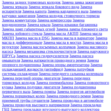
Замена задних тормозных колодок
Замена замка зажигания
Замена зеркала
Замена зеркала бокового вида
Замена
испарителя
Замена капота
Замена карданного вала
Замена
катушки зажигания
Замена колодок стояночного тормоза
Замена коммутатора
Замена компрессора
Замена
кондиционера
Замена крыла
Замена крышки багажника
Замена ламп габаритных огней
Замена лампы ближнего света
Замена лобового стекла
Замена масла АКПП
Замена масла
МКПП
Замена масла в DSG
Замена масла в вариаторе
Замена
масла в дифференциале
Замена масла в мостах
Замена масла в
редукторе
Замена маслосъемных колпачков
Замена масляного
насоса
Замена механизма стеклоочистителя
Замена наружного
ШРУСа
Замена насоса гидроусилителя
Замена насоса
омывателя
Замена натяжителя приводного ремня
Замена
опорного подшипника
Замена опоры амортизатора
Замена
охлаждающей жидкости (антифриз)
Замена патрубков
системы охлаждения
Замена переднего сальника коленвала
Замена передней опоры двигателя
Замена передних
тормозных колодок
Замена пневмобалона
Замена поворотного
кулака
Замена подушки двигателя
Замена подшипника
первичного вала
Замена помпы
Замена порогов автомобиля
Замена поршневых колец
Замена приводного ремня
Замена
приемной трубы глушителя
Замена проводки в автомобиле
Замена проводов высокого напряжения
Замена прокладки
ГБЦ
Замена прокладки впускного-выпуского коллектора