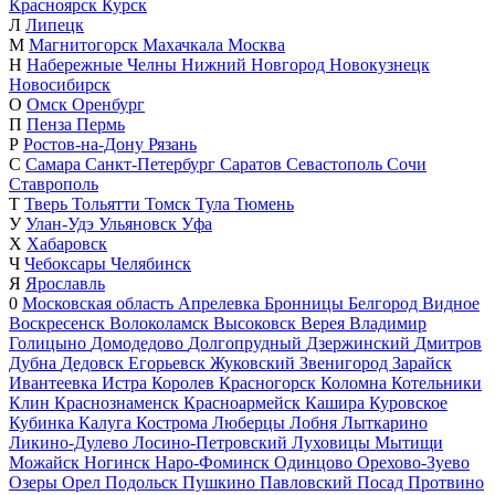
Красноярск
Курск
Л
Липецк
М
Магнитогорск
Махачкала
Москва
Н
Набережные Челны
Нижний Новгород
Новокузнецк
Новосибирск
О
Омск
Оренбург
П
Пенза
Пермь
Р
Ростов-на-Дону
Рязань
С
Самара
Санкт-Петербург
Саратов
Севастополь
Сочи
Ставрополь
Т
Тверь
Тольятти
Томск
Тула
Тюмень
У
Улан-Удэ
Ульяновск
Уфа
Х
Хабаровск
Ч
Чебоксары
Челябинск
Я
Ярославль
0
Московская область
Апрелевка
Бронницы
Белгород
Видное
Воскресенск
Волоколамск
Высоковск
Верея
Владимир
Голицыно
Домодедово
Долгопрудный
Дзержинский
Дмитров
Дубна
Дедовск
Егорьевск
Жуковский
Звенигород
Зарайск
Ивантеевка
Истра
Королев
Красногорск
Коломна
Котельники
Клин
Краснознаменск
Красноармейск
Кашира
Куровское
Кубинка
Калуга
Кострома
Люберцы
Лобня
Лыткарино
Ликино-Дулево
Лосино-Петровский
Луховицы
Мытищи
Можайск
Ногинск
Наро-Фоминск
Одинцово
Орехово-Зуево
Озеры
Орел
Подольск
Пушкино
Павловский Посад
Протвино