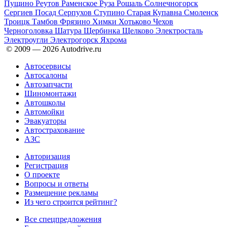
Пущино
Реутов
Раменское
Руза
Рошаль
Солнечногорск
Сергиев Посад
Серпухов
Ступино
Старая Купавна
Смоленск
Троицк
Тамбов
Фрязино
Химки
Хотьково
Чехов
Черноголовка
Шатура
Щербинка
Щелково
Электросталь
Электроугли
Электрогорск
Яхрома
© 2009 —
2026
Autodrive.ru
Автосервисы
Автосалоны
Автозапчасти
Шиномонтажи
Автошколы
Автомойки
Эвакуаторы
Автострахование
АЗС
Авторизация
Регистрация
О проекте
Вопросы и ответы
Размещение рекламы
Из чего строится рейтинг?
Все спецпредложения