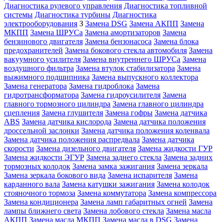
Диагностика рулевого управления
Диагностика топливной
системы
Диагностика турбины
Диагностика
электрооборудования
З
Замена DSG
Замена АКПП
Замена
МКПП
Замена ШРУСа
Замена амортизаторов
Замена
бензинового двигателя
Замена бензонасоса
Замена блока
предохранителей
Замена бокового стекла автомобиля
Замена
вакуумного усилителя
Замена внутреннего ШРУСа
Замена
воздушного фильтра
Замена втулок стабилизатора
Замена
выжимного подшипника
Замена выпускного коллектора
Замена генератора
Замена гидроблока
Замена
гидротрансформатора
Замена гидроусилителя
Замена
главного тормозного цилиндра
Замена главного цилиндра
сцепления
Замена глушителя
Замена гофры
Замена датчика
ABS
Замена датчика кислорода
Замена датчика положения
дроссельной заслонки
Замена датчика положения коленвала
Замена датчика положения распредвала
Замена датчика
скорости
Замена дизельного двигателя
Замена жидкости ГУР
Замена жидкости ЭГУР
Замена заднего стекла
Замена задних
тормозных колодок
Замена замка зажигания
Замена зеркала
Замена зеркала бокового вида
Замена испарителя
Замена
карданного вала
Замена катушки зажигания
Замена колодок
стояночного тормоза
Замена коммутатора
Замена компрессора
Замена кондиционера
Замена ламп габаритных огней
Замена
лампы ближнего света
Замена лобового стекла
Замена масла
АКПП
Замена масла МКПП
Замена масла в DSG
Замена