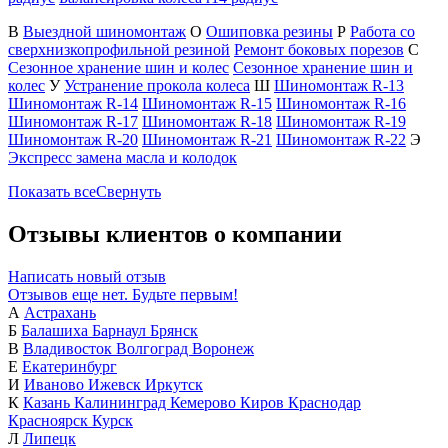
В
Выездной шиномонтаж
О
Ошиповка резины
Р
Работа со
сверхнизкопрофильной резиной
Ремонт боковых порезов
С
Сезонное хранение шин и колес
Сезонное хранение шин и
колес
У
Устранение прокола колеса
Ш
Шиномонтаж R-13
Шиномонтаж R-14
Шиномонтаж R-15
Шиномонтаж R-16
Шиномонтаж R-17
Шиномонтаж R-18
Шиномонтаж R-19
Шиномонтаж R-20
Шиномонтаж R-21
Шиномонтаж R-22
Э
Экспресс замена масла и колодок
Показать все
Свернуть
Отзывы клиентов о компании
Написать новый отзыв
Отзывов еще нет. Будьте первым!
А
Астрахань
Б
Балашиха
Барнаул
Брянск
В
Владивосток
Волгоград
Воронеж
Е
Екатеринбург
И
Иваново
Ижевск
Иркутск
К
Казань
Калининград
Кемерово
Киров
Краснодар
Красноярск
Курск
Л
Липецк