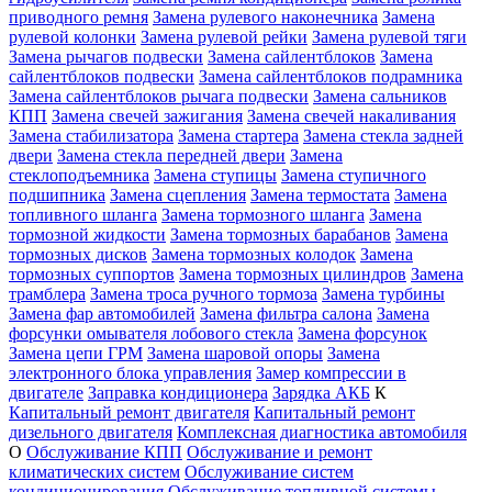
приводного ремня
Замена рулевого наконечника
Замена
рулевой колонки
Замена рулевой рейки
Замена рулевой тяги
Замена рычагов подвески
Замена сайлентблоков
Замена
сайлентблоков подвески
Замена сайлентблоков подрамника
Замена сайлентблоков рычага подвески
Замена сальников
КПП
Замена свечей зажигания
Замена свечей накаливания
Замена стабилизатора
Замена стартера
Замена стекла задней
двери
Замена стекла передней двери
Замена
стеклоподъемника
Замена ступицы
Замена ступичного
подшипника
Замена сцепления
Замена термостата
Замена
топливного шланга
Замена тормозного шланга
Замена
тормозной жидкости
Замена тормозных барабанов
Замена
тормозных дисков
Замена тормозных колодок
Замена
тормозных суппортов
Замена тормозных цилиндров
Замена
трамблера
Замена троса ручного тормоза
Замена турбины
Замена фар автомобилей
Замена фильтра салона
Замена
форсунки омывателя лобового стекла
Замена форсунок
Замена цепи ГРМ
Замена шаровой опоры
Замена
электронного блока управления
Замер компрессии в
двигателе
Заправка кондиционера
Зарядка АКБ
К
Капитальный ремонт двигателя
Капитальный ремонт
дизельного двигателя
Комплексная диагностика автомобиля
О
Обслуживание КПП
Обслуживание и ремонт
климатических систем
Обслуживание систем
кондиционирования
Обслуживание топливной системы