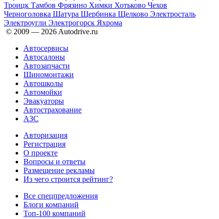
Троицк
Тамбов
Фрязино
Химки
Хотьково
Чехов
Черноголовка
Шатура
Щербинка
Щелково
Электросталь
Электроугли
Электрогорск
Яхрома
© 2009 —
2026
Autodrive.ru
Автосервисы
Автосалоны
Автозапчасти
Шиномонтажи
Автошколы
Автомойки
Эвакуаторы
Автострахование
АЗС
Авторизация
Регистрация
О проекте
Вопросы и ответы
Размещение рекламы
Из чего строится рейтинг?
Все спецпредложения
Блоги компаний
Топ-100 компаний