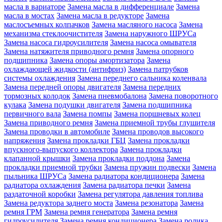
масла в вариаторе
Замена масла в дифференциале
Замена
масла в мостах
Замена масла в редукторе
Замена
маслосъемных колпачков
Замена масляного насоса
Замена
механизма стеклоочистителя
Замена наружного ШРУСа
Замена насоса гидроусилителя
Замена насоса омывателя
Замена натяжителя приводного ремня
Замена опорного
подшипника
Замена опоры амортизатора
Замена
охлаждающей жидкости (антифриз)
Замена патрубков
системы охлаждения
Замена переднего сальника коленвала
Замена передней опоры двигателя
Замена передних
тормозных колодок
Замена пневмобалона
Замена поворотного
кулака
Замена подушки двигателя
Замена подшипника
первичного вала
Замена помпы
Замена поршневых колец
Замена приводного ремня
Замена приемной трубы глушителя
Замена проводки в автомобиле
Замена проводов высокого
напряжения
Замена прокладки ГБЦ
Замена прокладки
впускного-выпуского коллектора
Замена прокладки
клапанной крышки
Замена прокладки поддона
Замена
прокладки приемной трубки
Замена пружин подвески
Замена
пыльника ШРУСа
Замена радиатора кондиционера
Замена
радиатора охлаждения
Замена радиатора печки
Замена
раздаточной коробки
Замена регулятора давления топлива
Замена редуктора заднего моста
Замена резонатора
Замена
ремня ГРМ
Замена ремня генератора
Замена ремня
гидроусилителя
Замена ремня кондиционера
Замена ролика