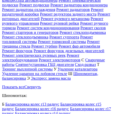
компрессора автокондиционера
Ремонт пневматической
подвески
Ремонт подвески
Ремонт радиатора кондиционера
Ремонт радиатора охлаждения
Ремонт радиаторов
Ремонт
раздаточной коробки
Ремонт редуктора заднего моста
Ремонт
роторных двигателей
Ремонт рулевого механизма
Ремонт
рулевого управления
Ремонт рулевой рейки
Ремонт ручного
тормоза
Ремонт систем кондиционирования
Ремонт сколов
Ремонт стартеров и генераторов
Ремонт стеклоподъемника
Ремонт стеклоподъемника
Ремонт суппорта
Ремонт
топливной системы
Ремонт тормозной системы
Ремонт
трещины стекла
Ремонт турбин
Ремонт фар автомобиля
Ремонт форсунок
Ремонт форсунок дизельных двигателей
Ремонт электрических рулевых реек
Ремонт
электроборудования
Ремонт электромоторов
С
Сварочные
работы
Снятие/установка ГБЦ двигателя
Сход-развал
Т
Тюнинг выхлопной системы
У
Удаление катализатора
Удаление царапин на лобовом стекле
Ш
Шиномонтаж,
балансировка
Э
Экспресс замена масла
Показать все
Свернуть
Шиномонтаж:
Б
Балансировка колес r13 радиус
Балансировка колес r15
радиус
Балансировка колес r16 радиус
Балансировка колес r17
радиус
Балансировка колеса r14 радиус