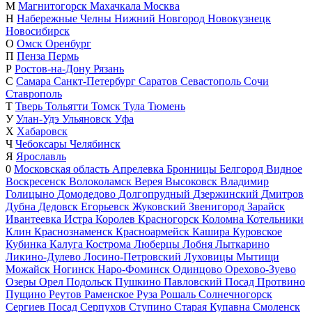
М
Магнитогорск
Махачкала
Москва
Н
Набережные Челны
Нижний Новгород
Новокузнецк
Новосибирск
О
Омск
Оренбург
П
Пенза
Пермь
Р
Ростов-на-Дону
Рязань
С
Самара
Санкт-Петербург
Саратов
Севастополь
Сочи
Ставрополь
Т
Тверь
Тольятти
Томск
Тула
Тюмень
У
Улан-Удэ
Ульяновск
Уфа
Х
Хабаровск
Ч
Чебоксары
Челябинск
Я
Ярославль
0
Московская область
Апрелевка
Бронницы
Белгород
Видное
Воскресенск
Волоколамск
Верея
Высоковск
Владимир
Голицыно
Домодедово
Долгопрудный
Дзержинский
Дмитров
Дубна
Дедовск
Егорьевск
Жуковский
Звенигород
Зарайск
Ивантеевка
Истра
Королев
Красногорск
Коломна
Котельники
Клин
Краснознаменск
Красноармейск
Кашира
Куровское
Кубинка
Калуга
Кострома
Люберцы
Лобня
Лыткарино
Ликино-Дулево
Лосино-Петровский
Луховицы
Мытищи
Можайск
Ногинск
Наро-Фоминск
Одинцово
Орехово-Зуево
Озеры
Орел
Подольск
Пушкино
Павловский Посад
Протвино
Пущино
Реутов
Раменское
Руза
Рошаль
Солнечногорск
Сергиев Посад
Серпухов
Ступино
Старая Купавна
Смоленск