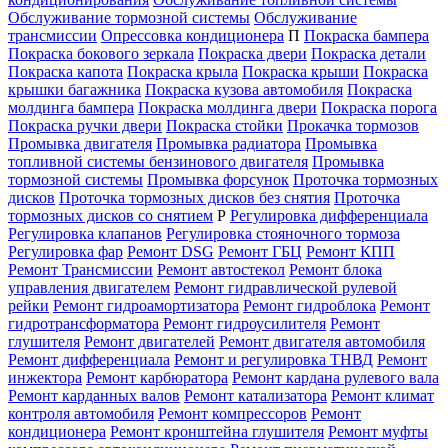
Обслуживание тормозной системы
Обслуживание
трансмиссии
Опрессовка кондиционера
П
Покраска бампера
Покраска бокового зеркала
Покраска двери
Покраска детали
Покраска капота
Покраска крыла
Покраска крыши
Покраска
крышки багажника
Покраска кузова автомобиля
Покраска
молдинга бампера
Покраска молдинга двери
Покраска порога
Покраска ручки двери
Покраска стойки
Прокачка тормозов
Промывка двигателя
Промывка радиатора
Промывка
топливной системы бензинового двигателя
Промывка
тормозной системы
Промывка форсунок
Проточка тормозных
дисков
Проточка тормозных дисков без снятия
Проточка
тормозных дисков со снятием
Р
Регулировка дифференциала
Регулировка клапанов
Регулировка стояночного тормоза
Регулировка фар
Ремонт DSG
Ремонт ГБЦ
Ремонт КПП
Ремонт Трансмиссии
Ремонт автостекол
Ремонт блока
управления двигателем
Ремонт гидравлической рулевой
рейки
Ремонт гидроамортизатора
Ремонт гидроблока
Ремонт
гидротрансформатора
Ремонт гидроусилителя
Ремонт
глушителя
Ремонт двигателей
Ремонт двигателя автомобиля
Ремонт дифференциала
Ремонт и регулировка ТНВД
Ремонт
инжектора
Ремонт карбюратора
Ремонт кардана рулевого вала
Ремонт карданных валов
Ремонт катализатора
Ремонт климат
контроля автомобиля
Ремонт компрессоров
Ремонт
кондиционера
Ремонт кронштейна глушителя
Ремонт муфты