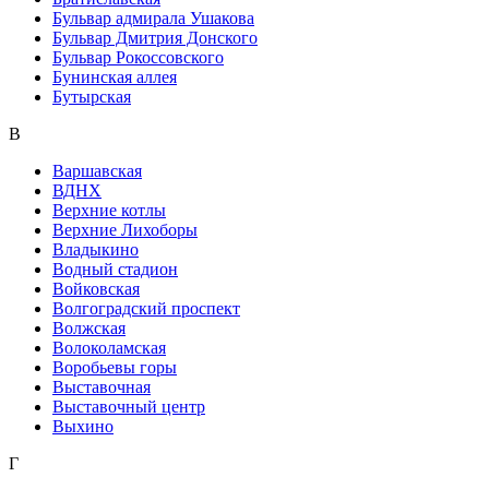
Бульвар адмирала Ушакова
Бульвар Дмитрия Донского
Бульвар Рокоссовского
Бунинская аллея
Бутырская
В
Варшавская
ВДНХ
Верхние котлы
Верхние Лихоборы
Владыкино
Водный стадион
Войковская
Волгоградский проспект
Волжская
Волоколамская
Воробьевы горы
Выставочная
Выставочный центр
Выхино
Г