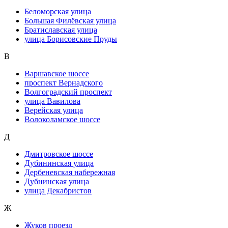
Беломорская улица
Большая Филёвская улица
Братиславская улица
улица Борисовские Пруды
В
Варшавское шоссе
проспект Вернадского
Волгоградский проспект
улица Вавилова
Верейская улица
Волоколамское шоссе
Д
Дмитровское шоссе
Дубининская улица
Дербеневская набережная
Дубнинская улица
улица Декабристов
Ж
Жуков проезд