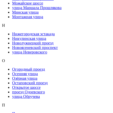
Можайское шоссе
улица Маршала Прошлякова
Минская улица
Монтажная улица
Н
Нижегородская эстакада
Никулинская улица
Новолужнецкий проезд
Новоясеневский проспект
улица Неверовского
О
Огородный проезд
Осенняя улица
Озёрная улица
Остаповский проезд
Открытое шоссе
проезд Одоевского
улица Обручева
П