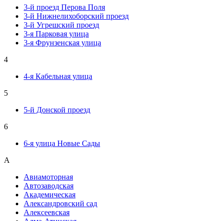
3-й проезд Перова Поля
3-й Нижнелихоборский проезд
3-й Угрешский проезд
3-я Парковая улица
3-я Фрунзенская улица
4
4-я Кабельная улица
5
5-й Донской проезд
6
6-я улица Новые Сады
А
Авиамоторная
Автозаводская
Академическая
Александровский сад
Алексеевская