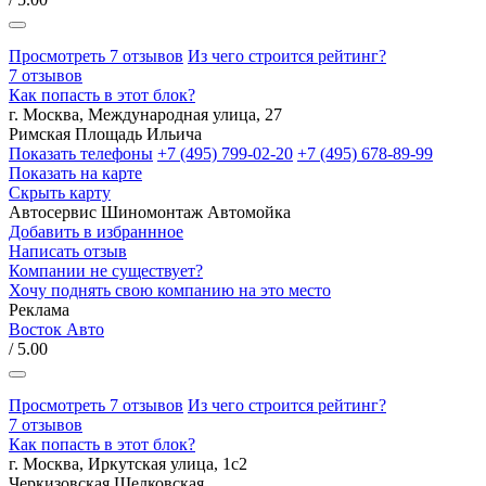
Просмотреть 7 отзывов
Из чего строится рейтинг?
7 отзывов
Как попасть в этот блок?
г. Москва, Международная улица, 27
Римская
Площадь Ильича
Показать телефоны
+7 (495) 799-02-20
+7 (495) 678-89-99
Показать на карте
Скрыть карту
Автосервис
Шиномонтаж
Автомойка
Добавить в избраннное
Написать отзыв
Компании не существует?
Хочу поднять свою компанию на это место
Реклама
Восток Авто
/ 5.00
Просмотреть 7 отзывов
Из чего строится рейтинг?
7 отзывов
Как попасть в этот блок?
г. Москва, Иркутская улица, 1с2
Черкизовская
Щелковская