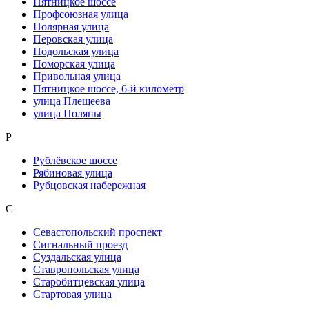
Пятницкое шоссе
Профсоюзная улица
Полярная улица
Перовская улица
Подольская улица
Поморская улица
Привольная улица
Пятницкое шоссе, 6-й километр
улица Плещеева
улица Поляны
Р
Рублёвское шоссе
Рябиновая улица
Рубцовская набережная
С
Севастопольский проспект
Сигнальный проезд
Суздальская улица
Ставропольская улица
Старобитцевская улица
Стартовая улица