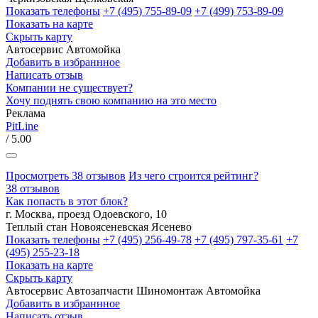
Показать телефоны
+7 (495) 755-89-09
+7 (499) 753-89-09
Показать на карте
Скрыть карту
Автосервис
Автомойка
Добавить в избраннное
Написать отзыв
Компании не существует?
Хочу поднять свою компанию на это место
Реклама
PitLine
/ 5.00
Просмотреть 38 отзывов
Из чего строится рейтинг?
38 отзывов
Как попасть в этот блок?
г. Москва, проезд Одоевского, 10
Теплый стан
Новоясеневская
Ясенево
Показать телефоны
+7 (495) 256-49-78
+7 (495) 797-35-61
+7
(495) 255-23-18
Показать на карте
Скрыть карту
Автосервис
Автозапчасти
Шиномонтаж
Автомойка
Добавить в избраннное
Написать отзыв