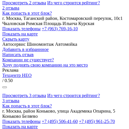
Просмотреть 2 отзыва
Из чего строится рейтинг?
2 отзыва
Как попасть в этот блок?
г. Москва, Таганский район, Костомаровский переулок, 10с1
Чкаловская
Римская
Площадь Ильича
Курская
Показать телефоны
+7 (963) 769-16-10
Показать на карте
Скрыть карту
Автосервис
Шиномонтаж
Автомойка
Добавить в избраннное
Написать отзыв
Компании не существует?
Хочу поднять свою компанию на это место
Реклама
Техцентр НЕО
/ 0.50
Просмотреть 3 отзыва
Из чего строится рейтинг?
3 отзыва
Как попасть в этот блок?
г. Москва, район Коньково, улица Академика Опарина, 5
Коньково
Беляево
Показать телефоны
+7 (495) 506-41-60
+7 (495) 961-25-70
Показать на карте