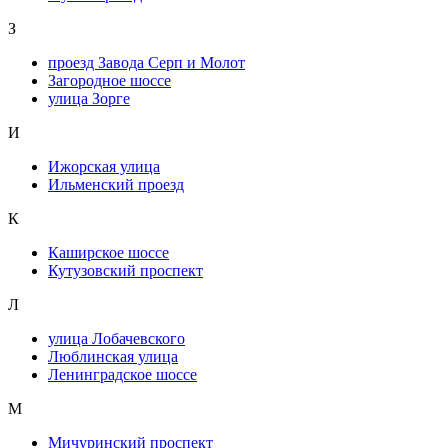
З
проезд Завода Серп и Молот
Загородное шоссе
улица Зорге
И
Ижорская улица
Ильменский проезд
К
Каширское шоссе
Кутузовский проспект
Л
улица Лобачевского
Люблинская улица
Ленинградское шоссе
М
Мичуринский проспект