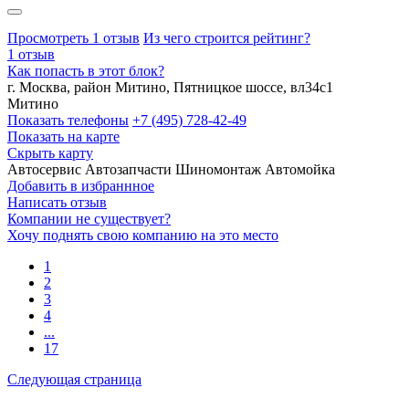
Просмотреть 1 отзыв
Из чего строится рейтинг?
1 отзыв
Как попасть в этот блок?
г. Москва, район Митино, Пятницкое шоссе, вл34с1
Митино
Показать телефоны
+7 (495) 728-42-49
Показать на карте
Скрыть карту
Автосервис
Автозапчасти
Шиномонтаж
Автомойка
Добавить в избраннное
Написать отзыв
Компании не существует?
Хочу поднять свою компанию на это место
1
2
3
4
...
17
Следующая страница