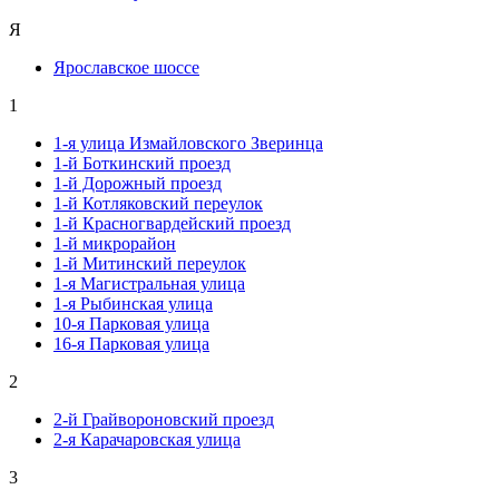
Я
Ярославское шоссе
1
1-я улица Измайловского Зверинца
1-й Боткинский проезд
1-й Дорожный проезд
1-й Котляковский переулок
1-й Красногвардейский проезд
1-й микрорайон
1-й Митинский переулок
1-я Магистральная улица
1-я Рыбинская улица
10-я Парковая улица
16-я Парковая улица
2
2-й Грайвороновский проезд
2-я Карачаровская улица
3