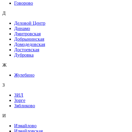
Говорово
Д
Деловой Центр
Динамо
Дмитровская
Добрынинская
Домодедовская
Достоевская
Дубровка
Ж
Жулебино
З
ЗИЛ
Зорге
Зябликово
И
Измайлово
Измайловская