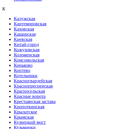
К
Калужская
Кантемировская
Каховская
Каширская
Киевская
Китай-город
Кожуховская
Коломенская
Комсомольская
Коньково
Коптево
Котельники
Красногвардейская
Краснопресненская
Красносельская
Красные ворота
Крестьянская застава
Кропоткинская
Крылатское
Крымская
Кузнецкий мост
Кузьминки