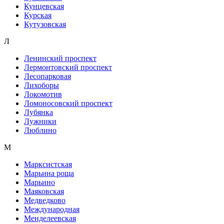
Кунцевская
Курская
Кутузовская
Л
Ленинский проспект
Лермонтовский проспект
Лесопарковая
Лихоборы
Локомотив
Ломоносовский проспект
Лубянка
Лужники
Люблино
М
Марксистская
Марьина роща
Марьино
Маяковская
Медведково
Международная
Менделеевская