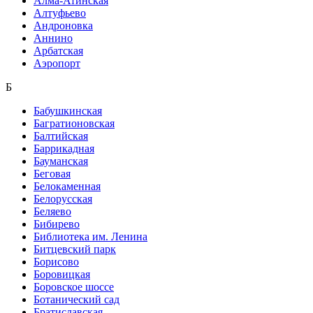
Алма-Атинская
Алтуфьево
Андроновка
Аннино
Арбатская
Аэропорт
Б
Бабушкинская
Багратионовская
Балтийская
Баррикадная
Бауманская
Беговая
Белокаменная
Белорусская
Беляево
Бибирево
Библиотека им. Ленина
Битцевский парк
Борисово
Боровицкая
Боровское шоссе
Ботанический сад
Братиславская