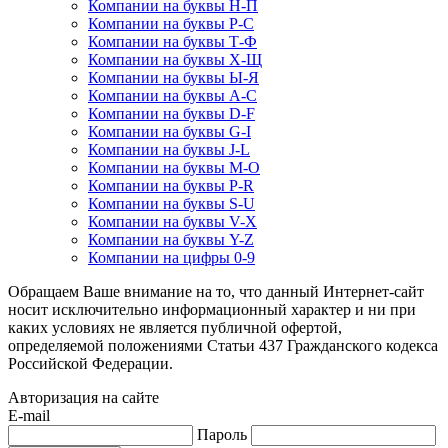
Компании на буквы Н-П
Компании на буквы Р-С
Компании на буквы Т-Ф
Компании на буквы Х-Щ
Компании на буквы Ы-Я
Компании на буквы A-C
Компании на буквы D-F
Компании на буквы G-I
Компании на буквы J-L
Компании на буквы M-O
Компании на буквы P-R
Компании на буквы S-U
Компании на буквы V-X
Компании на буквы Y-Z
Компании на цифры 0-9
Обращаем Ваше внимание на то, что данный Интернет-сайт
носит исключительно информационный характер и ни при
каких условиях не является публичной офертой,
определяемой положениями Статьи 437 Гражданского кодекса
Российской Федерации.
Авторизация на сайте
E-mail
Пароль