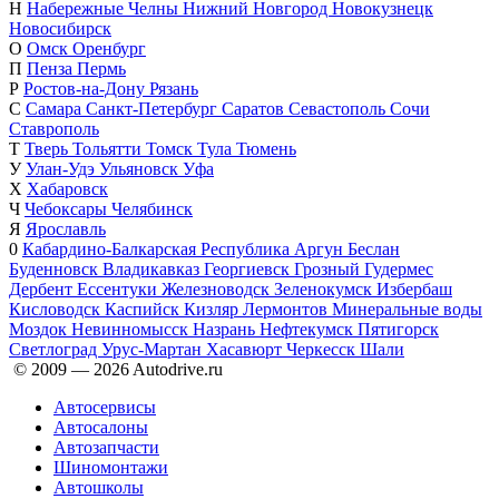
Н
Набережные Челны
Нижний Новгород
Новокузнецк
Новосибирск
О
Омск
Оренбург
П
Пенза
Пермь
Р
Ростов-на-Дону
Рязань
С
Самара
Санкт-Петербург
Саратов
Севастополь
Сочи
Ставрополь
Т
Тверь
Тольятти
Томск
Тула
Тюмень
У
Улан-Удэ
Ульяновск
Уфа
Х
Хабаровск
Ч
Чебоксары
Челябинск
Я
Ярославль
0
Кабардино-Балкарская Республика
Аргун
Беслан
Буденновск
Владикавказ
Георгиевск
Грозный
Гудермес
Дербент
Ессентуки
Железноводск
Зеленокумск
Избербаш
Кисловодск
Каспийск
Кизляр
Лермонтов
Минеральные воды
Моздок
Невинномысск
Назрань
Нефтекумск
Пятигорск
Светлоград
Урус-Мартан
Хасавюрт
Черкесск
Шали
© 2009 —
2026
Autodrive.ru
Автосервисы
Автосалоны
Автозапчасти
Шиномонтажи
Автошколы