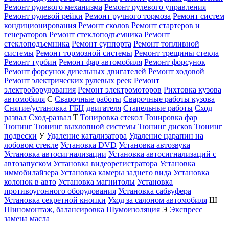
Ремонт рулевого механизма
Ремонт рулевого управления
Ремонт рулевой рейки
Ремонт ручного тормоза
Ремонт систем
кондиционирования
Ремонт сколов
Ремонт стартеров и
генераторов
Ремонт стеклоподъемника
Ремонт
стеклоподъемника
Ремонт суппорта
Ремонт топливной
системы
Ремонт тормозной системы
Ремонт трещины стекла
Ремонт турбин
Ремонт фар автомобиля
Ремонт форсунок
Ремонт форсунок дизельных двигателей
Ремонт ходовой
Ремонт электрических рулевых реек
Ремонт
электроборудования
Ремонт электромоторов
Рихтовка кузова
автомобиля
С
Сварочные работы
Сварочные работы кузова
Снятие/установка ГБЦ двигателя
Стапельные работы
Сход
развал
Сход-развал
Т
Тонировка стекол
Тонировка фар
Тюнинг
Тюнинг выхлопной системы
Тюнинг дисков
Тюнинг
подвески
У
Удаление катализатора
Удаление царапин на
лобовом стекле
Установка DVD
Установка автозвука
Установка автосигнализации
Установка автосигнализаций с
автозапуском
Установка видеорегистратора
Установка
иммобилайзера
Установка камеры заднего вида
Установка
колонок в авто
Установка магнитолы
Установка
противоугонного оборудования
Установка сабвуфера
Установка секретной кнопки
Уход за салоном автомобиля
Ш
Шиномонтаж, балансировка
Шумоизоляция
Э
Экспресс
замена масла