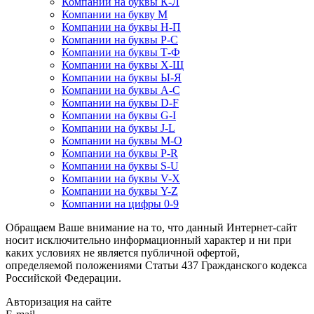
Компании на буквы К-Л
Компании на букву М
Компании на буквы Н-П
Компании на буквы Р-С
Компании на буквы Т-Ф
Компании на буквы Х-Щ
Компании на буквы Ы-Я
Компании на буквы A-C
Компании на буквы D-F
Компании на буквы G-I
Компании на буквы J-L
Компании на буквы M-O
Компании на буквы P-R
Компании на буквы S-U
Компании на буквы V-X
Компании на буквы Y-Z
Компании на цифры 0-9
Обращаем Ваше внимание на то, что данный Интернет-сайт
носит исключительно информационный характер и ни при
каких условиях не является публичной офертой,
определяемой положениями Статьи 437 Гражданского кодекса
Российской Федерации.
Авторизация на сайте