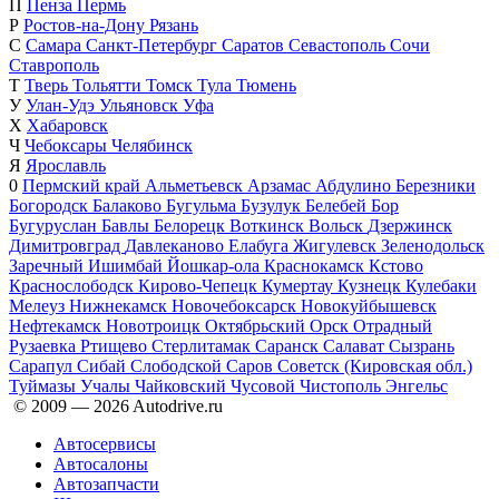
П
Пенза
Пермь
Р
Ростов-на-Дону
Рязань
С
Самара
Санкт-Петербург
Саратов
Севастополь
Сочи
Ставрополь
Т
Тверь
Тольятти
Томск
Тула
Тюмень
У
Улан-Удэ
Ульяновск
Уфа
Х
Хабаровск
Ч
Чебоксары
Челябинск
Я
Ярославль
0
Пермский край
Альметьевск
Арзамас
Абдулино
Березники
Богородск
Балаково
Бугульма
Бузулук
Белебей
Бор
Бугуруслан
Бавлы
Белорецк
Воткинск
Вольск
Дзержинск
Димитровград
Давлеканово
Елабуга
Жигулевск
Зеленодольск
Заречный
Ишимбай
Йошкар-ола
Краснокамск
Кстово
Краснослободск
Кирово-Чепецк
Кумертау
Кузнецк
Кулебаки
Мелеуз
Нижнекамск
Новочебоксарск
Новокуйбышевск
Нефтекамск
Новотроицк
Октябрьский
Орск
Отрадный
Рузаевка
Ртищево
Стерлитамак
Саранск
Салават
Сызрань
Сарапул
Сибай
Слободской
Саров
Советск (Кировская обл.)
Туймазы
Учалы
Чайковский
Чусовой
Чистополь
Энгельс
© 2009 —
2026
Autodrive.ru
Автосервисы
Автосалоны
Автозапчасти