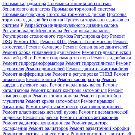
Промывка радиатора
Промывка топливной системы
бензинового двигателя
Промывка тормозной системы
Промывка форсунок
Проточка тормозных дисков
Проточка
тормозных дисков без снятия
Проточка тормозных дисков со
снятием
Р
Разработка индивидуального дизайна салона
Регулировка дифференциала
Регулировка клапанов
Регулировка стояночного тормоза
Регулировка фар
Ремонт
DSG
Ремонт ГБЦ
Ремонт КПП
Ремонт Трансмиссии
Ремонт
автостекол
Ремонт бамперов
Ремонт бензиновых двигателей
Ремонт блока управления двигателем
Ремонт гидравлической
рулевой рейки
Ремонт гидроамортизатора
Ремонт гидроблока
Ремонт гидротрансформатора
Ремонт гидроусилителя
Ремонт
глушителя
Ремонт двигателей
Ремонт двигателя автомобиля
Ремонт дифференциала
Ремонт и регулировка ТНВД
Ремонт
инжектора
Ремонт капота
Ремонт карбюратора
Ремонт
кардана рулевого вала
Ремонт карданных валов
Ремонт
катализатора
Ремонт климат контроля автомобиля
Ремонт
компрессоров
Ремонт кондиционера
Ремонт кронштейна
глушителя
Ремонт крыла автомобиля
Ремонт крышки
багажника
Ремонт муфты компрессора автокондиционера
Ремонт пластиковых деталей кузова
Ремонт пневматической
подвески
Ремонт подвески
Ремонт порогов автомобиля
Ремонт радиатора кондиционера
Ремонт радиатора
охлаждения
Ремонт радиаторов
Ремонт раздаточной коробки
Ремонт редуктора заднего моста
Ремонт роторных двигателей