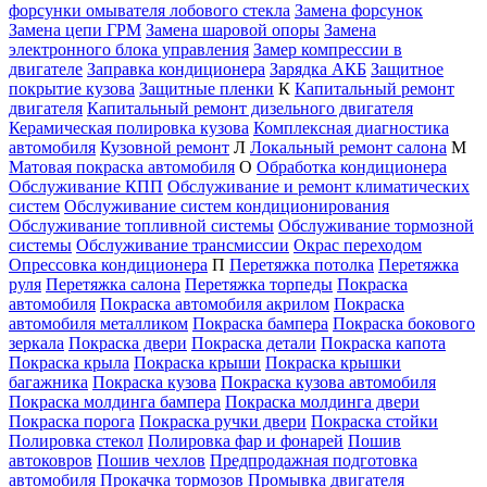
форсунки омывателя лобового стекла
Замена форсунок
Замена цепи ГРМ
Замена шаровой опоры
Замена
электронного блока управления
Замер компрессии в
двигателе
Заправка кондиционера
Зарядка АКБ
Защитное
покрытие кузова
Защитные пленки
К
Капитальный ремонт
двигателя
Капитальный ремонт дизельного двигателя
Керамическая полировка кузова
Комплексная диагностика
автомобиля
Кузовной ремонт
Л
Локальный ремонт салона
М
Матовая покраска автомобиля
О
Обработка кондиционера
Обслуживание КПП
Обслуживание и ремонт климатических
систем
Обслуживание систем кондиционирования
Обслуживание топливной системы
Обслуживание тормозной
системы
Обслуживание трансмиссии
Окрас переходом
Опрессовка кондиционера
П
Перетяжка потолка
Перетяжка
руля
Перетяжка салона
Перетяжка торпеды
Покраска
автомобиля
Покраска автомобиля акрилом
Покраска
автомобиля металликом
Покраска бампера
Покраска бокового
зеркала
Покраска двери
Покраска детали
Покраска капота
Покраска крыла
Покраска крыши
Покраска крышки
багажника
Покраска кузова
Покраска кузова автомобиля
Покраска молдинга бампера
Покраска молдинга двери
Покраска порога
Покраска ручки двери
Покраска стойки
Полировка стекол
Полировка фар и фонарей
Пошив
автоковров
Пошив чехлов
Предпродажная подготовка
автомобиля
Прокачка тормозов
Промывка двигателя