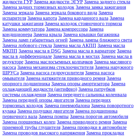
жидкости ГУР
Замена жидкости ЭГУР
Замена заднего стекла
Замена задних тормозных колодок
Замена замка зажигания
Замена зеркала
Замена зеркала бокового вида
Замена
испарителя
Замена капота
Замена карданного вала
Замена
катушки зажигания
Замена колодок стояночного тормоза
Замена коммутатора
Замена компрессора
Замена
кондиционера
Замена крыла
Замена крышки багажника
Замена ламп габаритных огней
Замена лампы ближнего света
Замена лобового стекла
Замена масла АКПП
Замена масла
МКПП
Замена масла в DSG
Замена масла в вариаторе
Замена
масла в дифференциале
Замена масла в мостах
Замена масла в
редукторе
Замена маслосъемных колпачков
Замена масляного
насоса
Замена механизма стеклоочистителя
Замена наружного
ШРУСа
Замена насоса гидроусилителя
Замена насоса
омывателя
Замена натяжителя приводного ремня
Замена
опорного подшипника
Замена опоры амортизатора
Замена
охлаждающей жидкости (антифриз)
Замена патрубков
системы охлаждения
Замена переднего сальника коленвала
Замена передней опоры двигателя
Замена передних
тормозных колодок
Замена пневмобалона
Замена поворотного
кулака
Замена подушки двигателя
Замена подшипника
первичного вала
Замена помпы
Замена порогов автомобиля
Замена поршневых колец
Замена приводного ремня
Замена
приемной трубы глушителя
Замена проводки в автомобиле
Замена проводов высокого напряжения
Замена прокладки