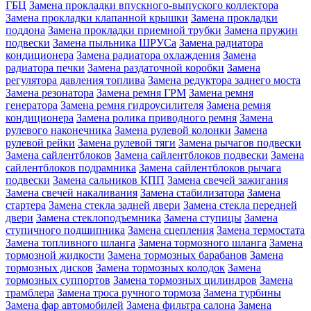
ГБЦ
Замена прокладки впускного-выпуского коллектора
Замена прокладки клапанной крышки
Замена прокладки
поддона
Замена прокладки приемной трубки
Замена пружин
подвески
Замена пыльника ШРУСа
Замена радиатора
кондиционера
Замена радиатора охлаждения
Замена
радиатора печки
Замена раздаточной коробки
Замена
регулятора давления топлива
Замена редуктора заднего моста
Замена резонатора
Замена ремня ГРМ
Замена ремня
генератора
Замена ремня гидроусилителя
Замена ремня
кондиционера
Замена ролика приводного ремня
Замена
рулевого наконечника
Замена рулевой колонки
Замена
рулевой рейки
Замена рулевой тяги
Замена рычагов подвески
Замена сайлентблоков
Замена сайлентблоков подвески
Замена
сайлентблоков подрамника
Замена сайлентблоков рычага
подвески
Замена сальников КПП
Замена свечей зажигания
Замена свечей накаливания
Замена стабилизатора
Замена
стартера
Замена стекла задней двери
Замена стекла передней
двери
Замена стеклоподъемника
Замена ступицы
Замена
ступичного подшипника
Замена сцепления
Замена термостата
Замена топливного шланга
Замена тормозного шланга
Замена
тормозной жидкости
Замена тормозных барабанов
Замена
тормозных дисков
Замена тормозных колодок
Замена
тормозных суппортов
Замена тормозных цилиндров
Замена
трамблера
Замена троса ручного тормоза
Замена турбины
Замена фар автомобилей
Замена фильтра салона
Замена