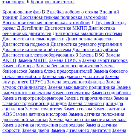
транспорте
Б
Бронирование стекол
Бронирование фар
В
Вклейка лобового стекла
Внешний
тюнинг
Восстановительная полировка автомобиля
Восстановительная полировка автомобиля
Г
Грузовой сход-
развал
Д
Детейлинг
Диагностика МКПП
Диагностика
бензиновых двигателей
Диагностика выхлопной системы
Диагностика пневмоподвески
Диагностика подвески
Диагностика подвески
Диагностика рулевого управления
Диагностика топливной системы
Диагностика турбины
Диагностика электрооборудования
З
Замена DSG
Замена
АКПП
Замена МКПП
Замена ШРУСа
Замена амортизаторов
Замена бампера
Замена бензинового двигателя
Замена
бензонасоса
Замена блока предохранителей
Замена бокового
стекла автомобиля
Замена вакуумного усилителя
Замена
внутреннего ШРУСа
Замена воздушного фильтра
Замена
втулок стабилизатора
Замена выжимного подшипника
Замена
выпускного коллектора
Замена генератора
Замена гидроблока
Замена гидротрансформатора
Замена гидроусилителя
Замена
главного тормозного цилиндра
Замена главного цилиндра
сцепления
Замена глушителя
Замена гофры
Замена датчика
ABS
Замена датчика кислорода
Замена датчика положения
дроссельной заслонки
Замена датчика положения коленвала
Замена датчика положения распредвала
Замена датчика
скорости
Замена двери
Замена дизельного двигателя
Замена