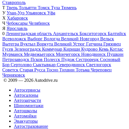
Ставрополь
Т
Тверь
Тольятти
Томск
Тула
Тюмень
У
Улан-Удэ
Ульяновск
Уфа
Х
Хабаровск
Ч
Чебоксары
Челябинск
Я
Ярославль
0
Ленинградская область
Архангельск
Бокситогорск
Балтийск
Всеволожск
Выборг
Вологда
Великий Новгород
Вельск
Вытегра
Вуктыл
Воркута
Великий Устюг
Гатчина
Грязовец
Гусев
Зеленоградск
Коммунар
Кириши
Кудрово
Кемь
Котлас
Мурманск
Медвежьегорск
Мончегорск
Новодвинск
Пушкин
Петрозаводск
Псков
Полесск
Пудож
Сестрорецк
Сосновый
Бор
Сертолово
Сыктывкар
Северодвинск
Светлогорск
Советск
Старая Русса
Тосно
Тихвин
Тотьма
Череповец
Черняховск
© 2009 —
2026
Autodrive.ru
Автосервисы
Автосалоны
Автозапчасти
Шиномонтажи
Автошколы
Автомойки
Эвакуаторы
Автострахование