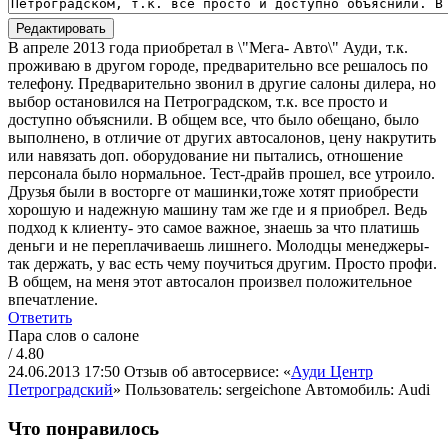
Редактировать
В апреле 2013 года приобретал в \"Мега- Авто\" Ауди, т.к.
проживаю в другом городе, предварительно все решалось по
телефону. Предварительно звонил в другие салоны дилера, но
выбор остановился на Петроградском, т.к. все просто и
доступно объяснили. В общем все, что было обещано, было
выполнено, в отличие от других автосалонов, цену накрутить
или навязать доп. оборудование ни пытались, отношение
персонала было нормальное. Тест-драйв прошел, все утроило.
Друзья были в восторге от машинки,тоже хотят приобрести
хорошую и надежную машину там же где и я приобрел. Ведь
подход к клиенту- это самое важное, знаешь за что платишь
деньги и не переплачиваешь лишнего. Молодцы менеджеры-
так держать, у вас есть чему поучиться другим. Просто профи.
В общем, на меня этот автосалон произвел положительное
впечатление.
Ответить
Пара слов о салоне
/ 4.80
24.06.2013 17:50
Отзыв об автосервисе: «
Ауди Центр
Петроградский
»
Пользователь: sergeichone
Автомобиль: Audi
Что понравилось