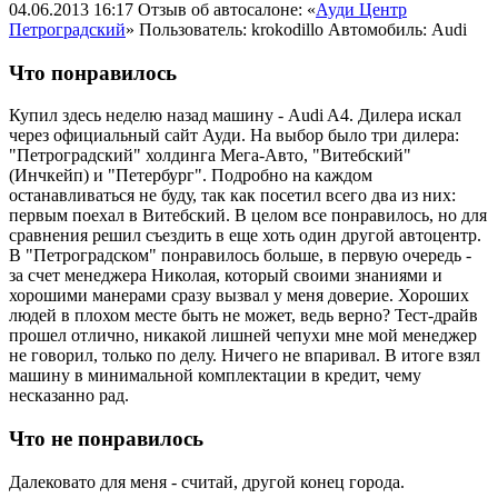
04.06.2013 16:17
Отзыв об автосалоне: «
Ауди Центр
Петроградский
»
Пользователь: krokodillo
Автомобиль: Audi
Что понравилось
Купил здесь неделю назад машину - Audi A4. Дилера искал
через официальный сайт Ауди. На выбор было три дилера:
"Петроградский" холдинга Мега-Авто, "Витебский"
(Инчкейп) и "Петербург". Подробно на каждом
останавливаться не буду, так как посетил всего два из них:
первым поехал в Витебский. В целом все понравилось, но для
сравнения решил съездить в еще хоть один другой автоцентр.
В "Петроградском" понравилось больше, в первую очередь -
за счет менеджера Николая, который своими знаниями и
хорошими манерами сразу вызвал у меня доверие. Хороших
людей в плохом месте быть не может, ведь верно? Тест-драйв
прошел отлично, никакой лишней чепухи мне мой менеджер
не говорил, только по делу. Ничего не впаривал. В итоге взял
машину в минимальной комплектации в кредит, чему
несказанно рад.
Что не понравилось
Далековато для меня - считай, другой конец города.