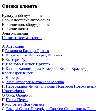
Оценка клиента
Культура обслуживания
Сроки поставки автомобиля
Наличие доп. оборудования
Наличие trade-in
Зона ожидания
Написать комментарий
А
Астрахань
Б
Балашиха
Барнаул
Брянск
В
Владивосток
Волгоград
Воронеж
Е
Екатеринбург
И
Иваново
Ижевск
Иркутск
К
Казань
Калининград
Кемерово
Киров
Краснодар
Красноярск
Курск
Л
Липецк
М
Магнитогорск
Махачкала
Москва
Н
Набережные Челны
Нижний Новгород
Новокузнецк
Новосибирск
О
Омск
Оренбург
П
Пенза
Пермь
Р
Ростов-на-Дону
Рязань
С
Самара
Санкт-Петербург
Саратов
Севастополь
Сочи