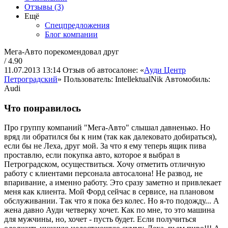
Отзывы (3)
Ещё
Спецпредложения
Блог компании
Мега-Авто порекомендовал друг
/ 4.90
11.07.2013 13:14
Отзыв об автосалоне: «
Ауди Центр
Петроградский
»
Пользователь: IntellektualNik
Автомобиль:
Audi
Что понравилось
Про группу компаний "Мега-Авто" слышал давненько. Но
вряд ли обратился бы к ним (так как далековато добираться),
если бы не Леха, друг мой. За что я ему теперь ящик пива
проставлю, если покупка авто, которое я выбрал в
Петроградском, осуществиться. Хочу отметить отличную
работу с клиентами персонала автосалона! Не развод, не
впаривание, а именно работу. Это сразу заметно и привлекает
меня как клиента. Мой Форд сейчас в сервисе, на плановом
обслуживании. Так что я пока без колес. Но я-то подожду... А
жена давно Ауди четверку хочет. Как по мне, то это машина
для мужчины, но, хочет - пусть будет. Если получиться