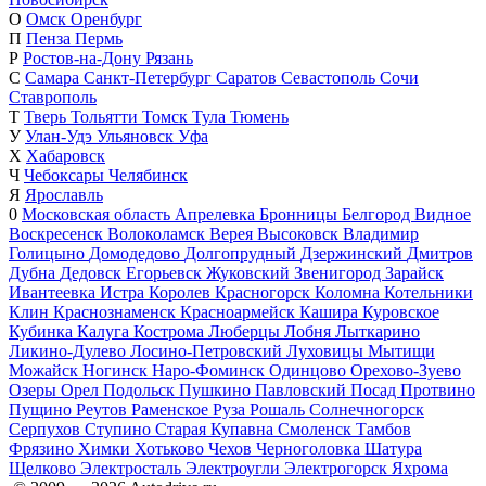
О
Омск
Оренбург
П
Пенза
Пермь
Р
Ростов-на-Дону
Рязань
С
Самара
Санкт-Петербург
Саратов
Севастополь
Сочи
Ставрополь
Т
Тверь
Тольятти
Томск
Тула
Тюмень
У
Улан-Удэ
Ульяновск
Уфа
Х
Хабаровск
Ч
Чебоксары
Челябинск
Я
Ярославль
0
Московская область
Апрелевка
Бронницы
Белгород
Видное
Воскресенск
Волоколамск
Верея
Высоковск
Владимир
Голицыно
Домодедово
Долгопрудный
Дзержинский
Дмитров
Дубна
Дедовск
Егорьевск
Жуковский
Звенигород
Зарайск
Ивантеевка
Истра
Королев
Красногорск
Коломна
Котельники
Клин
Краснознаменск
Красноармейск
Кашира
Куровское
Кубинка
Калуга
Кострома
Люберцы
Лобня
Лыткарино
Ликино-Дулево
Лосино-Петровский
Луховицы
Мытищи
Можайск
Ногинск
Наро-Фоминск
Одинцово
Орехово-Зуево
Озеры
Орел
Подольск
Пушкино
Павловский Посад
Протвино
Пущино
Реутов
Раменское
Руза
Рошаль
Солнечногорск
Серпухов
Ступино
Старая Купавна
Смоленск
Тамбов
Фрязино
Химки
Хотьково
Чехов
Черноголовка
Шатура
Щелково
Электросталь
Электроугли
Электрогорск
Яхрома