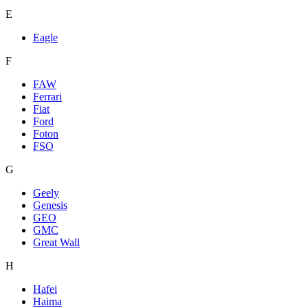
E
Eagle
F
FAW
Ferrari
Fiat
Ford
Foton
FSO
G
Geely
Genesis
GEO
GMC
Great Wall
H
Hafei
Haima