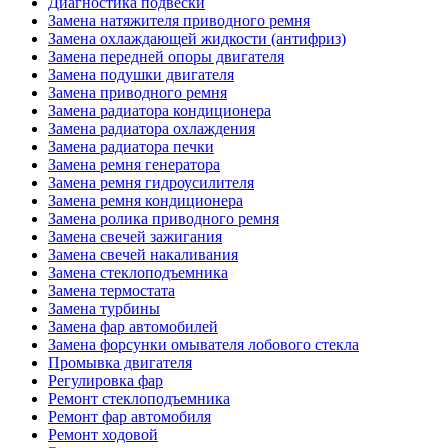
Диагностика подвески
Замена натяжителя приводного ремня
Замена охлаждающей жидкости (антифриз)
Замена передней опоры двигателя
Замена подушки двигателя
Замена приводного ремня
Замена радиатора кондиционера
Замена радиатора охлаждения
Замена радиатора печки
Замена ремня генератора
Замена ремня гидроусилителя
Замена ремня кондиционера
Замена ролика приводного ремня
Замена свечей зажигания
Замена свечей накаливания
Замена стеклоподъемника
Замена термостата
Замена турбины
Замена фар автомобилей
Замена форсунки омывателя лобового стекла
Промывка двигателя
Регулировка фар
Ремонт стеклоподъемника
Ремонт фар автомобиля
Ремонт ходовой