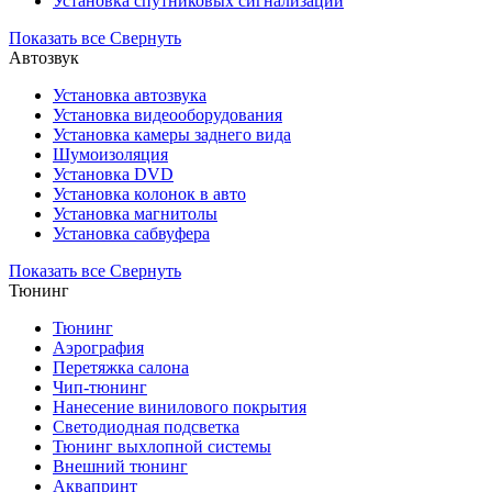
Установка спутниковых сигнализаций
Показать все
Свернуть
Автозвук
Установка автозвука
Установка видеооборудования
Установка камеры заднего вида
Шумоизоляция
Установка DVD
Установка колонок в авто
Установка магнитолы
Установка сабвуфера
Показать все
Свернуть
Тюнинг
Тюнинг
Аэрография
Перетяжка салона
Чип-тюнинг
Нанесение винилового покрытия
Светодиодная подсветка
Тюнинг выхлопной системы
Внешний тюнинг
Аквапринт