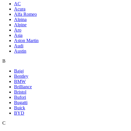
AC
Acura
Alfa Romeo
Alpina
Alpine
Aro
Asia
Aston Martin
Audi
Austin
B
Bajaj
Bentley
BMW
Brilliance
Bristol
Bufori
Bugatti
Buick
BYD
C