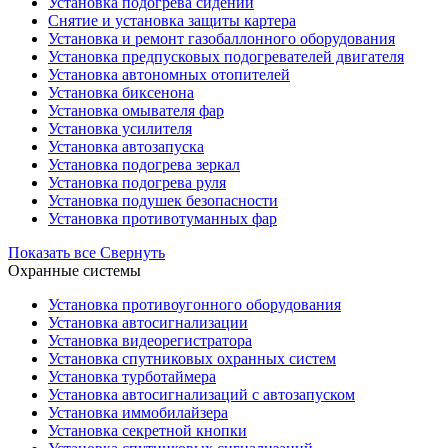
Установка подогрева сидений
Снятие и установка защиты картера
Установка и ремонт газобаллонного оборудования
Установка предпусковых подогревателей двигателя
Установка автономных отопителей
Установка биксенона
Установка омывателя фар
Установка усилителя
Установка автозапуска
Установка подогрева зеркал
Установка подогрева руля
Установка подушек безопасности
Установка противотуманных фар
Показать все
Свернуть
Охранные системы
Установка противоугонного оборудования
Установка автосигнализации
Установка видеорегистратора
Установка cпутниковых охранных систем
Установка турботаймера
Установка автосигнализаций с автозапуском
Установка иммобилайзера
Установка секретной кнопки