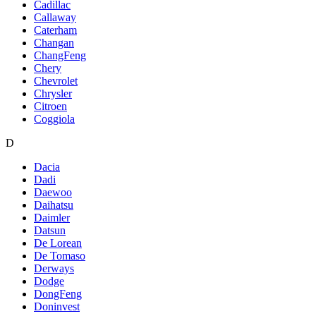
Cadillac
Callaway
Caterham
Changan
ChangFeng
Chery
Chevrolet
Chrysler
Citroen
Coggiola
D
Dacia
Dadi
Daewoo
Daihatsu
Daimler
Datsun
De Lorean
De Tomaso
Derways
Dodge
DongFeng
Doninvest