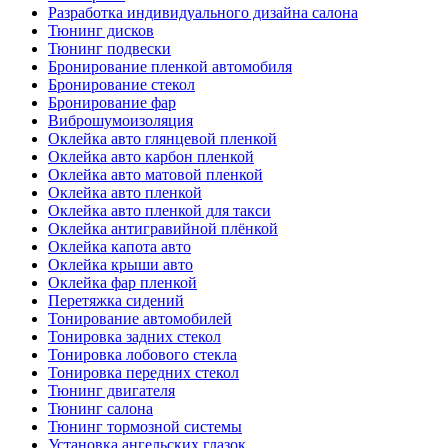
Разработка индивидуального дизайна салона
Тюнинг дисков
Тюнинг подвески
Бронирование пленкой автомобиля
Бронирование стекол
Бронирование фар
Виброшумоизоляция
Оклейка авто глянцевой пленкой
Оклейка авто карбон пленкой
Оклейка авто матовой пленкой
Оклейка авто пленкой
Оклейка авто пленкой для такси
Оклейка антигравийной плёнкой
Оклейка капота авто
Оклейка крыши авто
Оклейка фар пленкой
Перетяжка сидений
Тонирование автомобилей
Тонировка задних стекол
Тонировка лобового стекла
Тонировка передних стекол
Тюнинг двигателя
Тюнинг салона
Тюнинг тормозной системы
Установка ангельских глазок