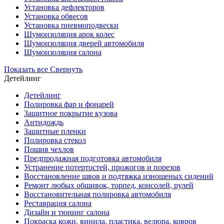
Установка дефлекторов
Установка обвесов
Установка пневмоподвески
Шумоизоляция арок колес
Шумоизоляция дверей автомобиля
Шумоизоляция салона
Показать все
Свернуть
Детейлинг
Детейлинг
Полировка фар и фонарей
Защитное покрытие кузова
Антидождь
Защитные пленки
Полировка стекол
Пошив чехлов
Предпродажная подготовка автомобиля
Устранение потертостей, прожогов и порезов
Восстановление швов и подтяжка изношеных сидений
Ремонт любых обшивок, торпед, консолей, рулей
Восстановительная полировка автомобиля
Реставрация салона
Дизайн и тюнинг салона
Покраска кожи, винила, пластика, велюра, ковров