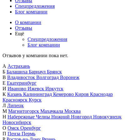
Отзывы
Спецпредложения
Блог компании
О компании
Отзывы
Ещё
Спецпредложения
Блог компании
Отзывов у компании пока нет.
А
Астрахань
Б
Балашиха
Барнаул
Брянск
В
Владивосток
Волгоград
Воронеж
Е
Екатеринбург
И
Иваново
Ижевск
Иркутск
К
Казань
Калининград
Кемерово
Киров
Краснодар
Красноярск
Курск
Л
Липецк
М
Магнитогорск
Махачкала
Москва
Н
Набережные Челны
Нижний Новгород
Новокузнецк
Новосибирск
О
Омск
Оренбург
П
Пенза
Пермь
Р
Ростов-на-Дону
Рязань