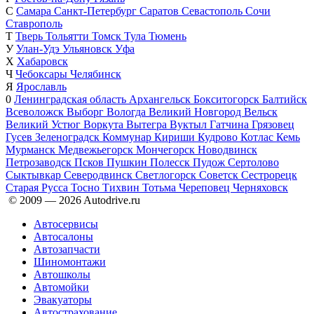
С
Самара
Санкт-Петербург
Саратов
Севастополь
Сочи
Ставрополь
Т
Тверь
Тольятти
Томск
Тула
Тюмень
У
Улан-Удэ
Ульяновск
Уфа
Х
Хабаровск
Ч
Чебоксары
Челябинск
Я
Ярославль
0
Ленинградская область
Архангельск
Бокситогорск
Балтийск
Всеволожск
Выборг
Вологда
Великий Новгород
Вельск
Великий Устюг
Воркута
Вытегра
Вуктыл
Гатчина
Грязовец
Гусев
Зеленоградск
Коммунар
Кириши
Кудрово
Котлас
Кемь
Мурманск
Медвежьегорск
Мончегорск
Новодвинск
Петрозаводск
Псков
Пушкин
Полесск
Пудож
Сертолово
Сыктывкар
Северодвинск
Светлогорск
Советск
Сестрорецк
Старая Русса
Тосно
Тихвин
Тотьма
Череповец
Черняховск
© 2009 —
2026
Autodrive.ru
Автосервисы
Автосалоны
Автозапчасти
Шиномонтажи
Автошколы
Автомойки
Эвакуаторы
Автострахование