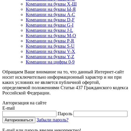
Компании на буквы Х-Щ
Компании на буквы Ы-Я
Компании на буквы A-C
Компании на буквы D-F
Компании на буквы G-I
Компании на буквы J-L
Компании на буквы M-O
Компании на буквы P-R
Компании на буквы S-U
Компании на буквы V-X
Компании на буквы Y-Z
Компании на цифры 0-9
Обращаем Ваше внимание на то, что данный Интернет-сайт
носит исключительно информационный характер и ни при
каких условиях не является публичной офертой,
определяемой положениями Статьи 437 Гражданского кодекса
Российской Федерации.
Авторизация на сайте
E-mail
Пароль
Забыли пароль?
E-mail или пароль введен некорректно!