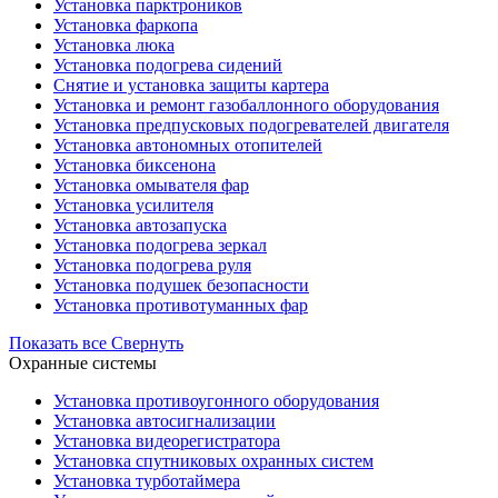
Установка парктроников
Установка фаркопа
Установка люка
Установка подогрева сидений
Снятие и установка защиты картера
Установка и ремонт газобаллонного оборудования
Установка предпусковых подогревателей двигателя
Установка автономных отопителей
Установка биксенона
Установка омывателя фар
Установка усилителя
Установка автозапуска
Установка подогрева зеркал
Установка подогрева руля
Установка подушек безопасности
Установка противотуманных фар
Показать все
Свернуть
Охранные системы
Установка противоугонного оборудования
Установка автосигнализации
Установка видеорегистратора
Установка cпутниковых охранных систем
Установка турботаймера