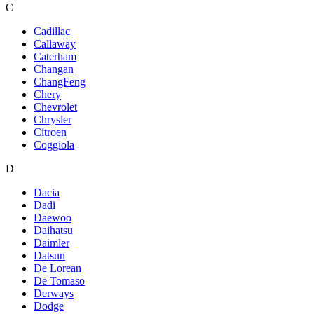
C
Cadillac
Callaway
Caterham
Changan
ChangFeng
Chery
Chevrolet
Chrysler
Citroen
Coggiola
D
Dacia
Dadi
Daewoo
Daihatsu
Daimler
Datsun
De Lorean
De Tomaso
Derways
Dodge