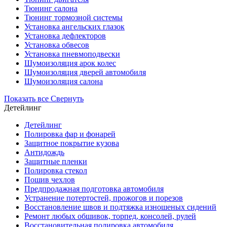
Тюнинг салона
Тюнинг тормозной системы
Установка ангельских глазок
Установка дефлекторов
Установка обвесов
Установка пневмоподвески
Шумоизоляция арок колес
Шумоизоляция дверей автомобиля
Шумоизоляция салона
Показать все
Свернуть
Детейлинг
Детейлинг
Полировка фар и фонарей
Защитное покрытие кузова
Антидождь
Защитные пленки
Полировка стекол
Пошив чехлов
Предпродажная подготовка автомобиля
Устранение потертостей, прожогов и порезов
Восстановление швов и подтяжка изношеных сидений
Ремонт любых обшивок, торпед, консолей, рулей
Восстановительная полировка автомобиля