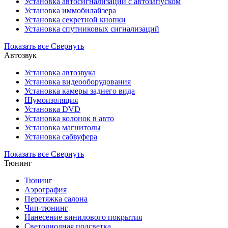
Установка автосигнализаций с автозапуском
Установка иммобилайзера
Установка секретной кнопки
Установка спутниковых сигнализаций
Показать все
Свернуть
Автозвук
Установка автозвука
Установка видеооборудования
Установка камеры заднего вида
Шумоизоляция
Установка DVD
Установка колонок в авто
Установка магнитолы
Установка сабвуфера
Показать все
Свернуть
Тюнинг
Тюнинг
Аэрография
Перетяжка салона
Чип-тюнинг
Нанесение винилового покрытия
Светодиодная подсветка