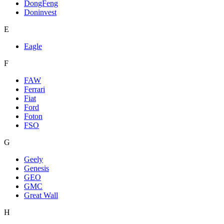
DongFeng
Doninvest
E
Eagle
F
FAW
Ferrari
Fiat
Ford
Foton
FSO
G
Geely
Genesis
GEO
GMC
Great Wall
H