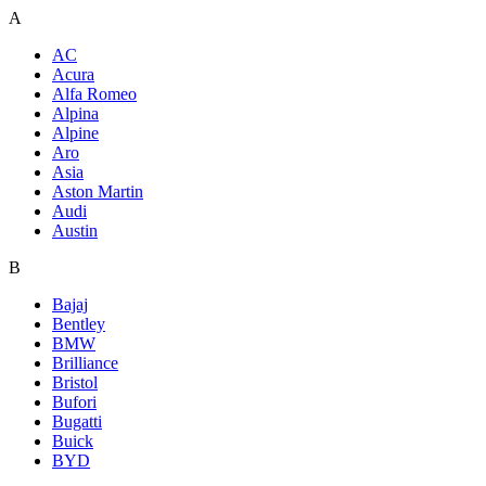
A
AC
Acura
Alfa Romeo
Alpina
Alpine
Aro
Asia
Aston Martin
Audi
Austin
B
Bajaj
Bentley
BMW
Brilliance
Bristol
Bufori
Bugatti
Buick
BYD