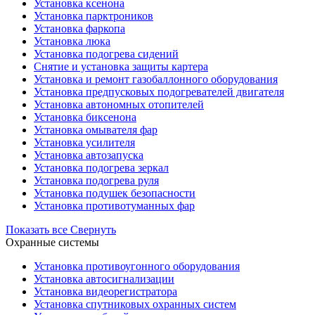
Установка ксенона
Установка парктроников
Установка фаркопа
Установка люка
Установка подогрева сидений
Снятие и установка защиты картера
Установка и ремонт газобаллонного оборудования
Установка предпусковых подогревателей двигателя
Установка автономных отопителей
Установка биксенона
Установка омывателя фар
Установка усилителя
Установка автозапуска
Установка подогрева зеркал
Установка подогрева руля
Установка подушек безопасности
Установка противотуманных фар
Показать все
Свернуть
Охранные системы
Установка противоугонного оборудования
Установка автосигнализации
Установка видеорегистратора
Установка cпутниковых охранных систем