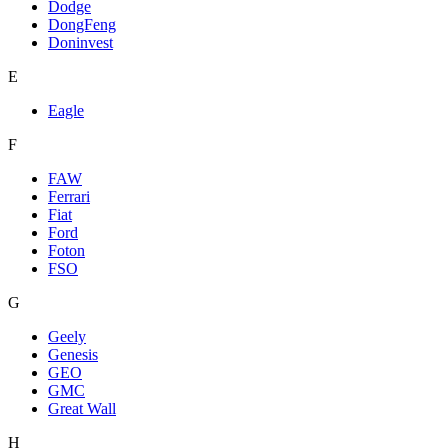
Dodge
DongFeng
Doninvest
E
Eagle
F
FAW
Ferrari
Fiat
Ford
Foton
FSO
G
Geely
Genesis
GEO
GMC
Great Wall
H