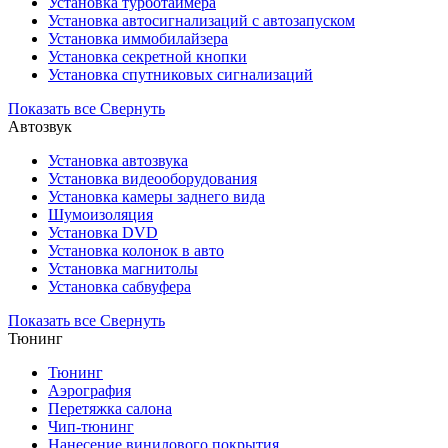
Установка турботаймера
Установка автосигнализаций с автозапуском
Установка иммобилайзера
Установка секретной кнопки
Установка спутниковых сигнализаций
Показать все
Свернуть
Автозвук
Установка автозвука
Установка видеооборудования
Установка камеры заднего вида
Шумоизоляция
Установка DVD
Установка колонок в авто
Установка магнитолы
Установка сабвуфера
Показать все
Свернуть
Тюнинг
Тюнинг
Аэрография
Перетяжка салона
Чип-тюнинг
Нанесение винилового покрытия