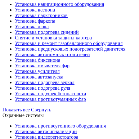
Установка навигационного оборудования
Установка ксенона
Установка парктроников
Установка фаркопа
Установка люка
Установка подогрева сидений
Снятие и установка защиты картера
Установка и ремонт газобаллонного оборудования
Установка предпусковых подогревателей двигателя
Установка автономных отопителей
Установка биксенона
Установка омывателя фар
Установка усилителя
Установка автозапуска
Установка подогрева зеркал
Установка подогрева руля
Установка подушек безопасности
Установка противотуманных фар
Показать все
Свернуть
Охранные системы
Установка противоугонного оборудования
Установка автосигнализации
Установка видеорегистратора