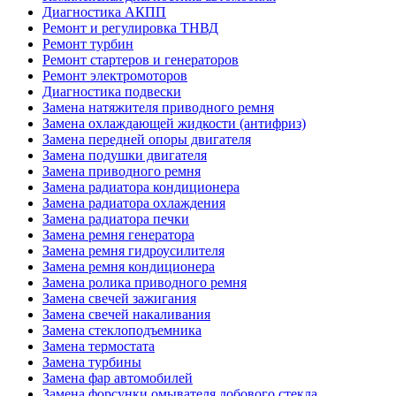
Диагностика АКПП
Ремонт и регулировка ТНВД
Ремонт турбин
Ремонт стартеров и генераторов
Ремонт электромоторов
Диагностика подвески
Замена натяжителя приводного ремня
Замена охлаждающей жидкости (антифриз)
Замена передней опоры двигателя
Замена подушки двигателя
Замена приводного ремня
Замена радиатора кондиционера
Замена радиатора охлаждения
Замена радиатора печки
Замена ремня генератора
Замена ремня гидроусилителя
Замена ремня кондиционера
Замена ролика приводного ремня
Замена свечей зажигания
Замена свечей накаливания
Замена стеклоподъемника
Замена термостата
Замена турбины
Замена фар автомобилей
Замена форсунки омывателя лобового стекла