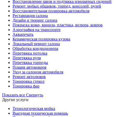
Восстановление швов и подтяжка изношеных сидений
Ремонт любых обшивок, торпед, консолей, рулей
Восстановительная полировка автомобиля
Реставрация салона
Дизайн и тюнинг салона
Покраска кожи, винила, пластика, велюра, ковров
Аэрография на транспорте
Аквапечать
Керамическая полировка кузова
Локальный ремонт салона
Обработка кондиционера
Перетяжка потолка
Перетяжка руля
Перетяжка торпеды
Пошив автоковров
Уход за салоном автомобиля
Ремонт автолюков
Тонировка стекол
Тонировка фар
Показать все
Свернуть
Другие услуги
Технологическая мойка
Выездная техническая помощь