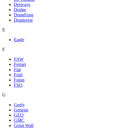
Derways
Dodge
DongFeng
Doninvest
E
Eagle
F
FAW
Ferrari
Fiat
Ford
Foton
FSO
G
Geely
Genesis
GEO
GMC
Great Wall