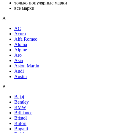
только популярные марки
все марки
A
AC
Acura
Alfa Romeo
Alpina
Alpine
Aro
Asia
Aston Martin
Audi
Austin
B
Bajaj
Bentley
BMW
Brilliance
Bristol
Bufori
Bugatti