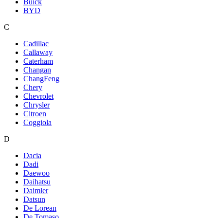
Buick
BYD
C
Cadillac
Callaway
Caterham
Changan
ChangFeng
Chery
Chevrolet
Chrysler
Citroen
Coggiola
D
Dacia
Dadi
Daewoo
Daihatsu
Daimler
Datsun
De Lorean
De Tomaso