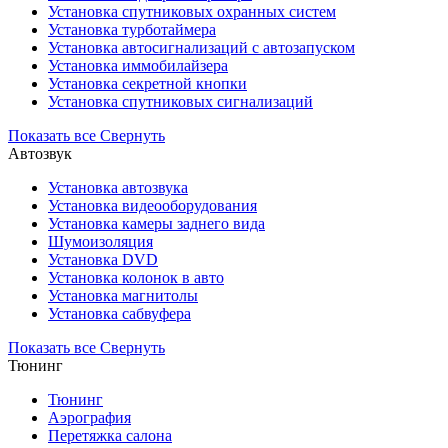
Установка cпутниковых охранных систем
Установка турботаймера
Установка автосигнализаций с автозапуском
Установка иммобилайзера
Установка секретной кнопки
Установка спутниковых сигнализаций
Показать все
Свернуть
Автозвук
Установка автозвука
Установка видеооборудования
Установка камеры заднего вида
Шумоизоляция
Установка DVD
Установка колонок в авто
Установка магнитолы
Установка сабвуфера
Показать все
Свернуть
Тюнинг
Тюнинг
Аэрография
Перетяжка салона