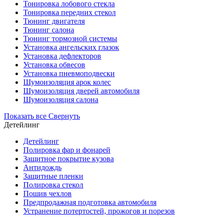
Тонировка лобового стекла
Тонировка передних стекол
Тюнинг двигателя
Тюнинг салона
Тюнинг тормозной системы
Установка ангельских глазок
Установка дефлекторов
Установка обвесов
Установка пневмоподвески
Шумоизоляция арок колес
Шумоизоляция дверей автомобиля
Шумоизоляция салона
Показать все
Свернуть
Детейлинг
Детейлинг
Полировка фар и фонарей
Защитное покрытие кузова
Антидождь
Защитные пленки
Полировка стекол
Пошив чехлов
Предпродажная подготовка автомобиля
Устранение потертостей, прожогов и порезов