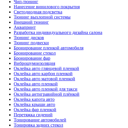
Чип-тюнинг
Нанесение винилового покрытия
Светодиодная подсветка
Тюнинг выхлопной системы
Внешний тюнинг
Аквапринт
Разработка индивидуального дизайна салона
Тюнинг дисков
Тюнинг подвески
Бронирование пленкой автомобиля
Бронирование стекол
Бронирование фар
Виброшумоизоляция
Оклейка авто глянцевой пленкой
Оклейка авто карбон пленкой
Оклейка авто матовой пленкой
Оклейка авто пленкой
Оклейка авто пленкой для такси
Оклейка антигравийной плёнкой
Оклейка капота авто
Оклейка крыши авто
Оклейка фар пленкой
Перетяжка сидений
Тонирование автомобилей
Тонировка задних стекол