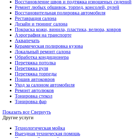
Восстановление швов и подтяжка изношеных сидений
Ремонт любых обшивок, торпед, консолей, рулей
Восстановительная полировка автомобиля
Реставрация салона
Дизайн и тюнинг салона
Покраска кожи, винила, пластика, велюра, ковров
Аэрография на транспорте
Аквапечать
Керамическая полировка кузова
Локальный ремонт салона
Обработка кондиционера
Перетяжка потолка
Перетяжка руля
Перетяжка торпеды
Пошив автоковров
Уход за салоном автомобиля
Ремонт автолюков
Тонировка стекол
Тонировка фар
Показать все
Свернуть
Другие услуги
Технологическая мойка
Выездная техническая помощь