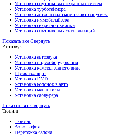
Установка cпутниковых охранных систем
Установка турботаймера
Установка автосигнализаций с автозапуском
Установка иммобилайзера
Установка секретной кнопки
Установка спутниковых сигнализаций
Показать все
Свернуть
Автозвук
Установка автозвука
Установка видеооборудования
Установка камеры заднего вида
Шумоизоляция
Установка DVD
Установка колонок в авто
Установка магнитолы
Установка сабвуфера
Показать все
Свернуть
Тюнинг
Тюнинг
Аэрография
Перетяжка салона