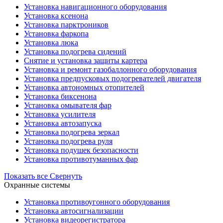
Установка навигационного оборудования
Установка ксенона
Установка парктроников
Установка фаркопа
Установка люка
Установка подогрева сидений
Снятие и установка защиты картера
Установка и ремонт газобаллонного оборудования
Установка предпусковых подогревателей двигателя
Установка автономных отопителей
Установка биксенона
Установка омывателя фар
Установка усилителя
Установка автозапуска
Установка подогрева зеркал
Установка подогрева руля
Установка подушек безопасности
Установка противотуманных фар
Показать все
Свернуть
Охранные системы
Установка противоугонного оборудования
Установка автосигнализации
Установка видеорегистратора