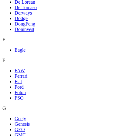
De Lorean
De Tomaso
Derways
Dodge
DongFeng
Doninvest
E
Eagle
F
FAW
Ferrari
Fiat
Ford
Foton
FSO
G
Geely
Genesis
GEO
GMC