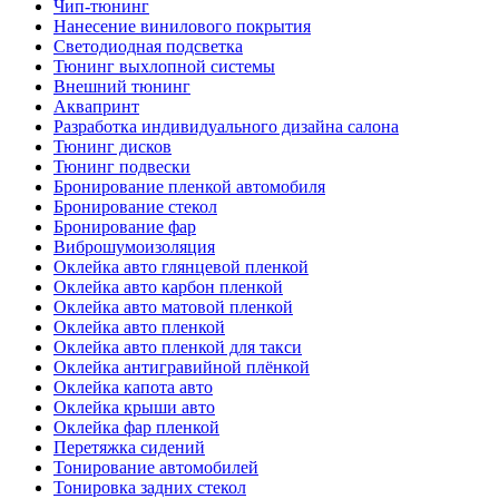
Чип-тюнинг
Нанесение винилового покрытия
Светодиодная подсветка
Тюнинг выхлопной системы
Внешний тюнинг
Аквапринт
Разработка индивидуального дизайна салона
Тюнинг дисков
Тюнинг подвески
Бронирование пленкой автомобиля
Бронирование стекол
Бронирование фар
Виброшумоизоляция
Оклейка авто глянцевой пленкой
Оклейка авто карбон пленкой
Оклейка авто матовой пленкой
Оклейка авто пленкой
Оклейка авто пленкой для такси
Оклейка антигравийной плёнкой
Оклейка капота авто
Оклейка крыши авто
Оклейка фар пленкой
Перетяжка сидений
Тонирование автомобилей
Тонировка задних стекол