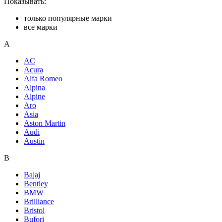
Показывать:
только популярные марки
все марки
A
AC
Acura
Alfa Romeo
Alpina
Alpine
Aro
Asia
Aston Martin
Audi
Austin
B
Bajaj
Bentley
BMW
Brilliance
Bristol
Bufori