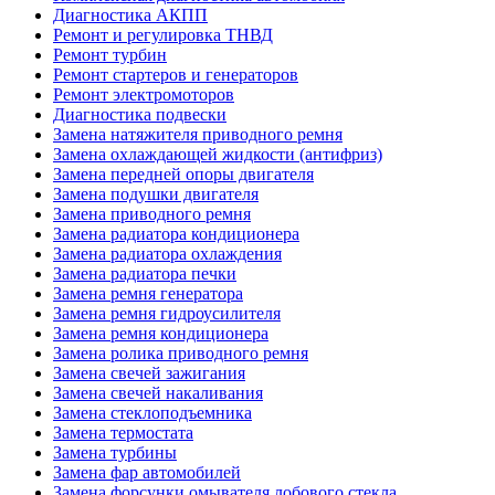
Диагностика АКПП
Ремонт и регулировка ТНВД
Ремонт турбин
Ремонт стартеров и генераторов
Ремонт электромоторов
Диагностика подвески
Замена натяжителя приводного ремня
Замена охлаждающей жидкости (антифриз)
Замена передней опоры двигателя
Замена подушки двигателя
Замена приводного ремня
Замена радиатора кондиционера
Замена радиатора охлаждения
Замена радиатора печки
Замена ремня генератора
Замена ремня гидроусилителя
Замена ремня кондиционера
Замена ролика приводного ремня
Замена свечей зажигания
Замена свечей накаливания
Замена стеклоподъемника
Замена термостата
Замена турбины
Замена фар автомобилей
Замена форсунки омывателя лобового стекла