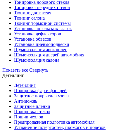
Тонировка лобового стекла
Тонировка передних стекол
Тюнинг двигателя
Тюнинг салона
Тюнинг тормозной системы
Установка ангельских глазок
Установка дефлекторов
Установка обвесов
Установка пневмоподвески
Шумоизоляция арок колес
Шумоизоляция дверей автомобиля
Шумоизоляция салона
Показать все
Свернуть
Детейлинг
Детейлинг
Полировка фар и фонарей
Защитное покрытие кузова
Антидождь
Защитные пленки
Полировка стекол
Пошив чехлов
Предпродажная подготовка автомобиля
Устранение потертостей, прожогов и порезов