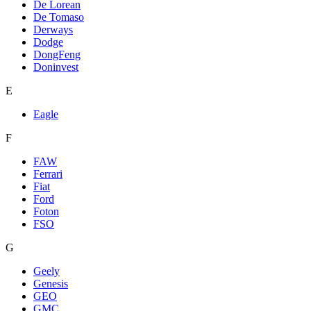
De Lorean
De Tomaso
Derways
Dodge
DongFeng
Doninvest
E
Eagle
F
FAW
Ferrari
Fiat
Ford
Foton
FSO
G
Geely
Genesis
GEO
GMC