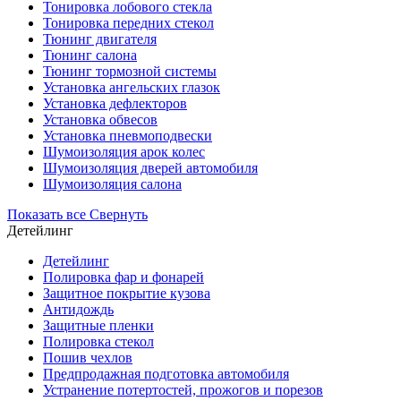
Тонировка лобового стекла
Тонировка передних стекол
Тюнинг двигателя
Тюнинг салона
Тюнинг тормозной системы
Установка ангельских глазок
Установка дефлекторов
Установка обвесов
Установка пневмоподвески
Шумоизоляция арок колес
Шумоизоляция дверей автомобиля
Шумоизоляция салона
Показать все
Свернуть
Детейлинг
Детейлинг
Полировка фар и фонарей
Защитное покрытие кузова
Антидождь
Защитные пленки
Полировка стекол
Пошив чехлов
Предпродажная подготовка автомобиля
Устранение потертостей, прожогов и порезов