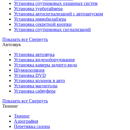
Установка cпутниковых охранных систем
Установка турботаймера
Установка автосигнализаций с автозапуском
Установка иммобилайзера
Установка секретной кнопки
Установка спутниковых сигнализаций
Показать все
Свернуть
Автозвук
Установка автозвука
Установка видеооборудования
Установка камеры заднего вида
Шумоизоляция
Установка DVD
Установка колонок в авто
Установка магнитолы
Установка сабвуфера
Показать все
Свернуть
Тюнинг
Тюнинг
Аэрография
Перетяжка салона