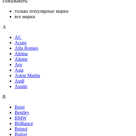
Показывать:
только популярные марки
все марки
A
AC
Acura
Alfa Romeo
Alpina
Alpine
Aro
Asia
Aston Martin
Audi
Austin
B
Bajaj
Bentley
BMW
Brilliance
Bristol
Bufori