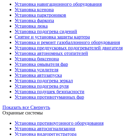
Установка навигационного оборудования
Установка ксенона
Установка парктроников
Установка фаркопа
Установка люка
Установка подогрева сидений
Снятие и установка защиты картера
Установка и ремонт газобаллонного оборудования
Установка предпусковых подогревателей двигателя
Установка автономных отопителей
Установка биксенона
Установка омывателя фар
Установка усилителя
Установка автозапуска
Установка подогрева зеркал
Установка подогрева руля
Установка подушек безопасности
Установка противотуманных фар
Показать все
Свернуть
Охранные системы
Установка противоугонного оборудования
Установка автосигнализации
Установка видеорегистратора