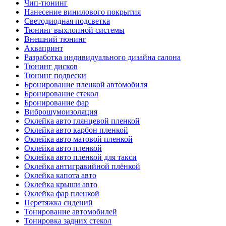
Чип-тюнинг
Нанесение винилового покрытия
Светодиодная подсветка
Тюнинг выхлопной системы
Внешний тюнинг
Аквапринт
Разработка индивидуального дизайна салона
Тюнинг дисков
Тюнинг подвески
Бронирование пленкой автомобиля
Бронирование стекол
Бронирование фар
Виброшумоизоляция
Оклейка авто глянцевой пленкой
Оклейка авто карбон пленкой
Оклейка авто матовой пленкой
Оклейка авто пленкой
Оклейка авто пленкой для такси
Оклейка антигравийной плёнкой
Оклейка капота авто
Оклейка крыши авто
Оклейка фар пленкой
Перетяжка сидений
Тонирование автомобилей
Тонировка задних стекол