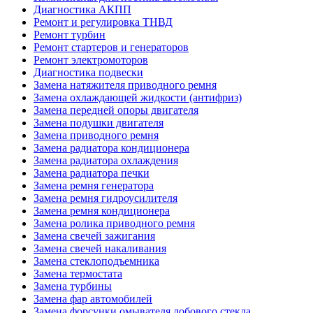
Диагностика АКПП
Ремонт и регулировка ТНВД
Ремонт турбин
Ремонт стартеров и генераторов
Ремонт электромоторов
Диагностика подвески
Замена натяжителя приводного ремня
Замена охлаждающей жидкости (антифриз)
Замена передней опоры двигателя
Замена подушки двигателя
Замена приводного ремня
Замена радиатора кондиционера
Замена радиатора охлаждения
Замена радиатора печки
Замена ремня генератора
Замена ремня гидроусилителя
Замена ремня кондиционера
Замена ролика приводного ремня
Замена свечей зажигания
Замена свечей накаливания
Замена стеклоподъемника
Замена термостата
Замена турбины
Замена фар автомобилей
Замена форсунки омывателя лобового стекла