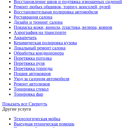
Восстановление швов и подтяжка изношеных сидений
Ремонт любых обшивок, торпед, консолей, рулей
Восстановительная полировка автомобиля
Реставрация салона
Дизайн и тюнинг салона
Покраска кожи, винила, пластика, велюра, ковров
Аэрография на транспорте
Аквапечать
Керамическая полировка кузова
Локальный ремонт салона
Обработка кондиционера
Перетяжка потолка
Перетяжка руля
Перетяжка торпеды
Пошив автоковров
Уход за салоном автомобиля
Ремонт автолюков
Тонировка стекол
Тонировка фар
Показать все
Свернуть
Другие услуги
Технологическая мойка
Выездная техническая помощь