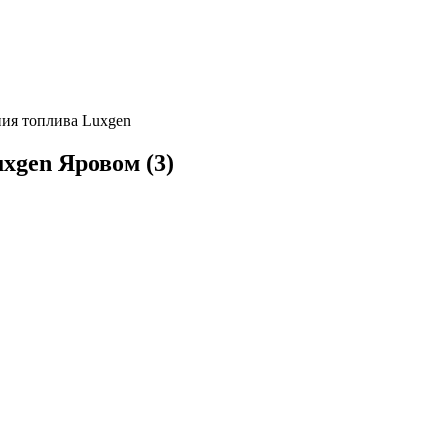
ния топлива Luxgen
xgen Яровом (
3
)