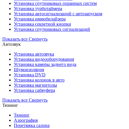
Установка cпутниковых охранных систем
Установка турботаймера
Установка автосигнализаций с автозапуском
Установка иммобилайзера
Установка секретной кнопки
Установка спутниковых сигнализаций
Показать все
Свернуть
Автозвук
Установка автозвука
Установка видеооборудования
Установка камеры заднего вида
Шумоизоляция
Установка DVD
Установка колонок в авто
Установка магнитолы
Установка сабвуфера
Показать все
Свернуть
Тюнинг
Тюнинг
Аэрография
Перетяжка салона