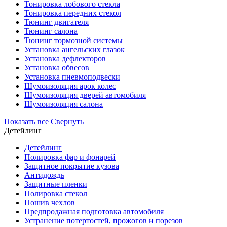
Тонировка лобового стекла
Тонировка передних стекол
Тюнинг двигателя
Тюнинг салона
Тюнинг тормозной системы
Установка ангельских глазок
Установка дефлекторов
Установка обвесов
Установка пневмоподвески
Шумоизоляция арок колес
Шумоизоляция дверей автомобиля
Шумоизоляция салона
Показать все
Свернуть
Детейлинг
Детейлинг
Полировка фар и фонарей
Защитное покрытие кузова
Антидождь
Защитные пленки
Полировка стекол
Пошив чехлов
Предпродажная подготовка автомобиля
Устранение потертостей, прожогов и порезов