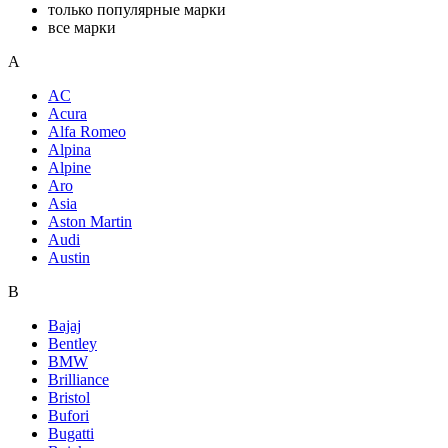
только популярные марки
все марки
A
AC
Acura
Alfa Romeo
Alpina
Alpine
Aro
Asia
Aston Martin
Audi
Austin
B
Bajaj
Bentley
BMW
Brilliance
Bristol
Bufori
Bugatti