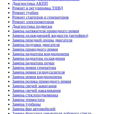
Диагностика АКПП
Ремонт и регулировка ТНВД
Ремонт турбин
Ремонт стартеров и генераторов
Ремонт электромоторов
Диагностика подвески
Замена натяжителя приводного ремня
Замена охлаждающей жидкости (антифриз)
Замена передней опоры двигателя
Замена подушки двигателя
Замена приводного ремня
Замена радиатора кондиционера
Замена радиатора охлаждения
Замена радиатора печки
Замена ремня генератора
Замена ремня гидроусилителя
Замена ремня кондиционера
Замена ролика приводного ремня
Замена свечей зажигания
Замена свечей накаливания
Замена стеклоподъемника
Замена термостата
Замена турбины
Замена фар автомобилей
Замена форсунки омывателя лобового стекла