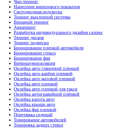
Чип-тюнинг
Нанесение винилового покрытия
Светодиодная подсветка
Тюнинг выхлопной системы
Внешний тюнинг
Аквапринт
Разработка индивидуального дизайна салона
Тюнинг дисков
Тюнинг подвески
Бронирование пленкой автомобиля
Бронирование стекол
Бронирование фар
Виброшумоизоляция
Оклейка авто глянцевой пленкой
Оклейка авто карбон пленкой
Оклейка авто матовой пленкой
Оклейка авто пленкой
Оклейка авто пленкой для такси
Оклейка антигравийной плёнкой
Оклейка капота авто
Оклейка крыши авто
Оклейка фар пленкой
Перетяжка сидений
Тонирование автомобилей
Тонировка задних стекол