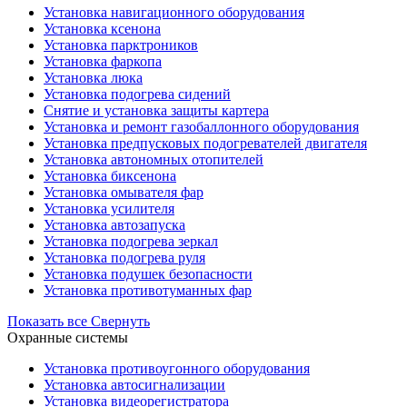
Установка навигационного оборудования
Установка ксенона
Установка парктроников
Установка фаркопа
Установка люка
Установка подогрева сидений
Снятие и установка защиты картера
Установка и ремонт газобаллонного оборудования
Установка предпусковых подогревателей двигателя
Установка автономных отопителей
Установка биксенона
Установка омывателя фар
Установка усилителя
Установка автозапуска
Установка подогрева зеркал
Установка подогрева руля
Установка подушек безопасности
Установка противотуманных фар
Показать все
Свернуть
Охранные системы
Установка противоугонного оборудования
Установка автосигнализации
Установка видеорегистратора