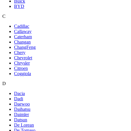
Buick
BYD
C
Cadillac
Callaway
Caterham
Changan
ChangFeng
Chery
Chevrolet
Chrysler
Citroen
Coggiola
D
Dacia
Dadi
Daewoo
Daihatsu
Daimler
Datsun
De Lorean
De Tomaso