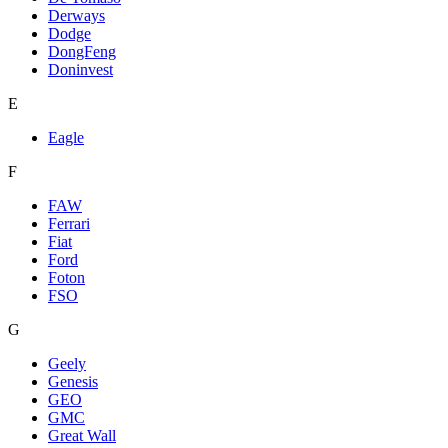
Derways
Dodge
DongFeng
Doninvest
E
Eagle
F
FAW
Ferrari
Fiat
Ford
Foton
FSO
G
Geely
Genesis
GEO
GMC
Great Wall