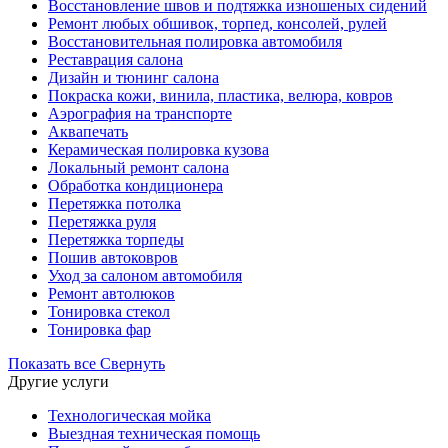
Восстановление швов и подтяжка изношеных сидений
Ремонт любых обшивок, торпед, консолей, рулей
Восстановительная полировка автомобиля
Реставрация салона
Дизайн и тюнинг салона
Покраска кожи, винила, пластика, велюра, ковров
Аэрография на транспорте
Аквапечать
Керамическая полировка кузова
Локальный ремонт салона
Обработка кондиционера
Перетяжка потолка
Перетяжка руля
Перетяжка торпеды
Пошив автоковров
Уход за салоном автомобиля
Ремонт автолюков
Тонировка стекол
Тонировка фар
Показать все
Свернуть
Другие услуги
Технологическая мойка
Выездная техническая помощь