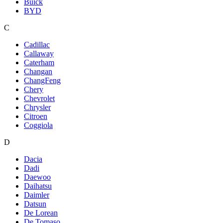
Buick
BYD
C
Cadillac
Callaway
Caterham
Changan
ChangFeng
Chery
Chevrolet
Chrysler
Citroen
Coggiola
D
Dacia
Dadi
Daewoo
Daihatsu
Daimler
Datsun
De Lorean
De Tomaso