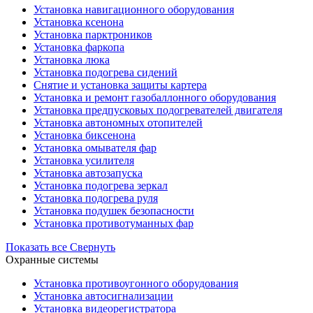
Установка навигационного оборудования
Установка ксенона
Установка парктроников
Установка фаркопа
Установка люка
Установка подогрева сидений
Снятие и установка защиты картера
Установка и ремонт газобаллонного оборудования
Установка предпусковых подогревателей двигателя
Установка автономных отопителей
Установка биксенона
Установка омывателя фар
Установка усилителя
Установка автозапуска
Установка подогрева зеркал
Установка подогрева руля
Установка подушек безопасности
Установка противотуманных фар
Показать все
Свернуть
Охранные системы
Установка противоугонного оборудования
Установка автосигнализации
Установка видеорегистратора