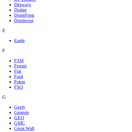
Derways
Dodge
DongFeng
Doninvest
E
Eagle
F
FAW
Ferrari
Fiat
Ford
Foton
FSO
G
Geely
Genesis
GEO
GMC
Great Wall