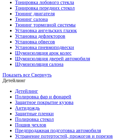
Тонировка лобового стекла
Тонировка передних стекол
Тюнинг двигателя
Тюнинг салона
Тюнинг тормозной системы
Установка ангельских глазок
Установка дефлекторов
Установка обвесов
Установка пневмоподвески
Шумоизоляция арок колес
Шумоизоляция дверей автомобиля
Шумоизоляция салона
Показать все
Свернуть
Детейлинг
Детейлинг
Полировка фар и фонарей
Защитное покрытие кузова
Антидождь
Защитные пленки
Полировка стекол
Пошив чехлов
Предпродажная подготовка автомобиля
Устранение потертостей, прожогов и порезов