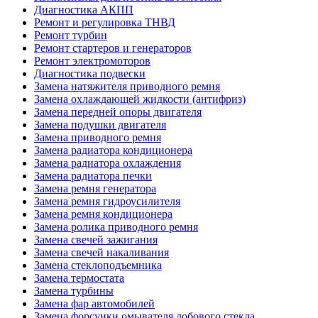
Диагностика АКПП
Ремонт и регулировка ТНВД
Ремонт турбин
Ремонт стартеров и генераторов
Ремонт электромоторов
Диагностика подвески
Замена натяжителя приводного ремня
Замена охлаждающей жидкости (антифриз)
Замена передней опоры двигателя
Замена подушки двигателя
Замена приводного ремня
Замена радиатора кондиционера
Замена радиатора охлаждения
Замена радиатора печки
Замена ремня генератора
Замена ремня гидроусилителя
Замена ремня кондиционера
Замена ролика приводного ремня
Замена свечей зажигания
Замена свечей накаливания
Замена стеклоподъемника
Замена термостата
Замена турбины
Замена фар автомобилей
Замена форсунки омывателя лобового стекла