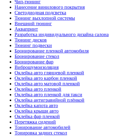
Чип-тюнинг
Нанесение винилового покрытия
Светодиодная подсветка
Тюнинг выхлопной системы
Внешний тюнинг
Аквапринт
Разработка индивидуального дизайна салона
Тюнинг дисков
Тюнинг подвески
Бронирование пленкой автомобиля
Бронирование стекол
Бронирование фар
Виброшумоизоляция
Оклейка авто глянцевой пленкой
Оклейка авто карбон пленкой
Оклейка авто матовой пленкой
Оклейка авто пленкой
Оклейка авто пленкой для такси
Оклейка антигравийной плёнкой
Оклейка капота авто
Оклейка крыши авто
Оклейка фар пленкой
Перетяжка сидений
Тонирование автомобилей
Тонировка задних стекол