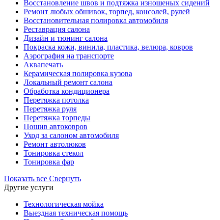
Восстановление швов и подтяжка изношеных сидений
Ремонт любых обшивок, торпед, консолей, рулей
Восстановительная полировка автомобиля
Реставрация салона
Дизайн и тюнинг салона
Покраска кожи, винила, пластика, велюра, ковров
Аэрография на транспорте
Аквапечать
Керамическая полировка кузова
Локальный ремонт салона
Обработка кондиционера
Перетяжка потолка
Перетяжка руля
Перетяжка торпеды
Пошив автоковров
Уход за салоном автомобиля
Ремонт автолюков
Тонировка стекол
Тонировка фар
Показать все
Свернуть
Другие услуги
Технологическая мойка
Выездная техническая помощь