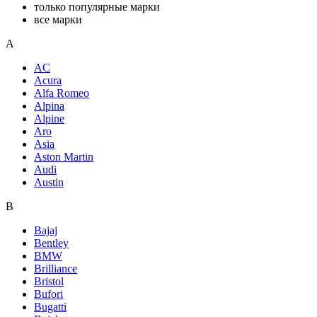
только популярные марки
все марки
A
AC
Acura
Alfa Romeo
Alpina
Alpine
Aro
Asia
Aston Martin
Audi
Austin
B
Bajaj
Bentley
BMW
Brilliance
Bristol
Bufori
Bugatti