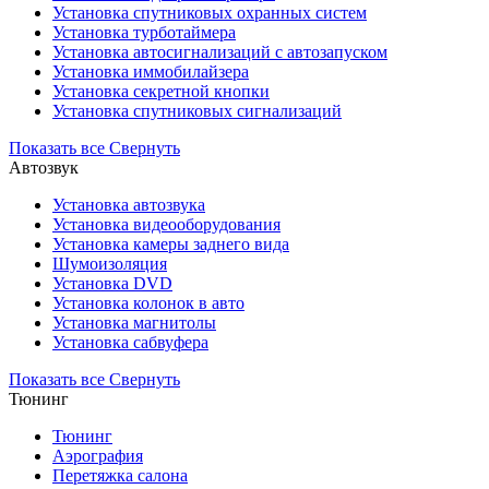
Установка cпутниковых охранных систем
Установка турботаймера
Установка автосигнализаций с автозапуском
Установка иммобилайзера
Установка секретной кнопки
Установка спутниковых сигнализаций
Показать все
Свернуть
Автозвук
Установка автозвука
Установка видеооборудования
Установка камеры заднего вида
Шумоизоляция
Установка DVD
Установка колонок в авто
Установка магнитолы
Установка сабвуфера
Показать все
Свернуть
Тюнинг
Тюнинг
Аэрография
Перетяжка салона