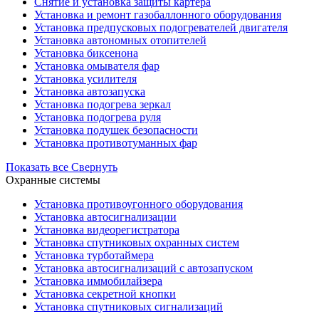
Снятие и установка защиты картера
Установка и ремонт газобаллонного оборудования
Установка предпусковых подогревателей двигателя
Установка автономных отопителей
Установка биксенона
Установка омывателя фар
Установка усилителя
Установка автозапуска
Установка подогрева зеркал
Установка подогрева руля
Установка подушек безопасности
Установка противотуманных фар
Показать все
Свернуть
Охранные системы
Установка противоугонного оборудования
Установка автосигнализации
Установка видеорегистратора
Установка cпутниковых охранных систем
Установка турботаймера
Установка автосигнализаций с автозапуском
Установка иммобилайзера
Установка секретной кнопки
Установка спутниковых сигнализаций