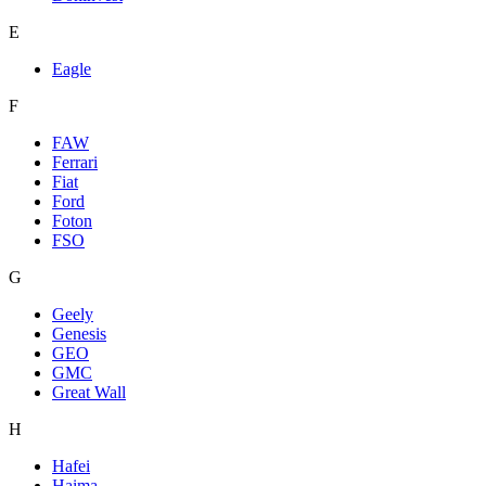
E
Eagle
F
FAW
Ferrari
Fiat
Ford
Foton
FSO
G
Geely
Genesis
GEO
GMC
Great Wall
H
Hafei
Haima