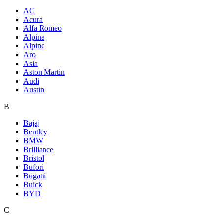
AC
Acura
Alfa Romeo
Alpina
Alpine
Aro
Asia
Aston Martin
Audi
Austin
B
Bajaj
Bentley
BMW
Brilliance
Bristol
Bufori
Bugatti
Buick
BYD
C