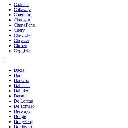
Cadillac
Callaway
Caterham
Changan
ChangFeng
Chery
Chevrolet
Chrysler
Citroen
Coggiola
D
Dacia
Dadi
Daewoo
Daihatsu
Daimler
Datsun
De Lorean
De Tomaso
Derways
Dodge
DongFeng
Doninvest