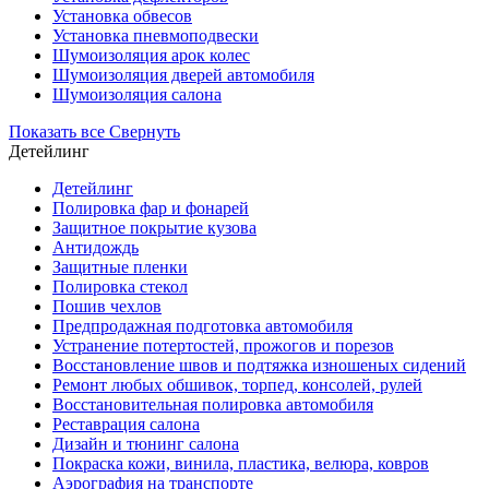
Установка обвесов
Установка пневмоподвески
Шумоизоляция арок колес
Шумоизоляция дверей автомобиля
Шумоизоляция салона
Показать все
Свернуть
Детейлинг
Детейлинг
Полировка фар и фонарей
Защитное покрытие кузова
Антидождь
Защитные пленки
Полировка стекол
Пошив чехлов
Предпродажная подготовка автомобиля
Устранение потертостей, прожогов и порезов
Восстановление швов и подтяжка изношеных сидений
Ремонт любых обшивок, торпед, консолей, рулей
Восстановительная полировка автомобиля
Реставрация салона
Дизайн и тюнинг салона
Покраска кожи, винила, пластика, велюра, ковров
Аэрография на транспорте