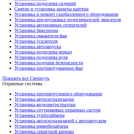
Установка подогрева сидений
Снятие и установка защиты картера
Установка и ремонт газобаллонного оборудования
Установка предпусковых подогревателей двигателя
Установка автономных отопителей
Установка биксенона
Установка омывателя фар
Установка усилителя
Установка автозапуска
Установка подогрева зеркал
Установка подогрева руля
Установка подушек безопасности
Установка противотуманных фар
Показать все
Свернуть
Охранные системы
Установка противоугонного оборудования
Установка автосигнализации
Установка видеорегистратора
Установка cпутниковых охранных систем
Установка турботаймера
Установка автосигнализаций с автозапуском
Установка иммобилайзера
Установка секретной кнопки