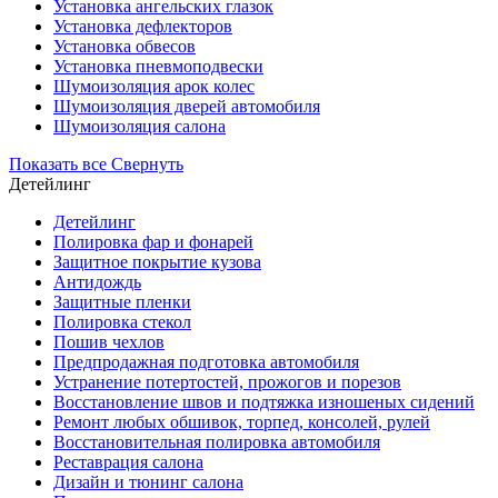
Установка ангельских глазок
Установка дефлекторов
Установка обвесов
Установка пневмоподвески
Шумоизоляция арок колес
Шумоизоляция дверей автомобиля
Шумоизоляция салона
Показать все
Свернуть
Детейлинг
Детейлинг
Полировка фар и фонарей
Защитное покрытие кузова
Антидождь
Защитные пленки
Полировка стекол
Пошив чехлов
Предпродажная подготовка автомобиля
Устранение потертостей, прожогов и порезов
Восстановление швов и подтяжка изношеных сидений
Ремонт любых обшивок, торпед, консолей, рулей
Восстановительная полировка автомобиля
Реставрация салона
Дизайн и тюнинг салона