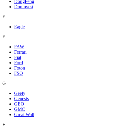
DongFeng
Doninvest
E
Eagle
F
FAW
Ferrari
Fiat
Ford
Foton
FSO
G
Geely
Genesis
GEO
GMC
Great Wall
H