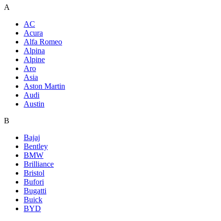
A
AC
Acura
Alfa Romeo
Alpina
Alpine
Aro
Asia
Aston Martin
Audi
Austin
B
Bajaj
Bentley
BMW
Brilliance
Bristol
Bufori
Bugatti
Buick
BYD