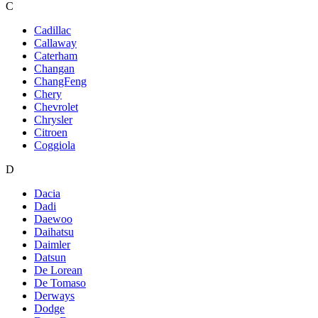
C
Cadillac
Callaway
Caterham
Changan
ChangFeng
Chery
Chevrolet
Chrysler
Citroen
Coggiola
D
Dacia
Dadi
Daewoo
Daihatsu
Daimler
Datsun
De Lorean
De Tomaso
Derways
Dodge