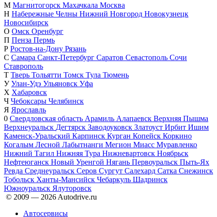
М
Магнитогорск
Махачкала
Москва
Н
Набережные Челны
Нижний Новгород
Новокузнецк
Новосибирск
О
Омск
Оренбург
П
Пенза
Пермь
Р
Ростов-на-Дону
Рязань
С
Самара
Санкт-Петербург
Саратов
Севастополь
Сочи
Ставрополь
Т
Тверь
Тольятти
Томск
Тула
Тюмень
У
Улан-Удэ
Ульяновск
Уфа
Х
Хабаровск
Ч
Чебоксары
Челябинск
Я
Ярославль
0
Свердловская область
Арамиль
Алапаевск
Верхняя Пышма
Верхнеуральск
Дегтярск
Заводоуковск
Златоуст
Ирбит
Ишим
Каменск-Уральский
Карпинск
Курган
Копейск
Коркино
Когалым
Лесной
Лабытнанги
Мегион
Миасс
Муравленко
Нижний Тагил
Нижняя Тура
Нижневартовск
Ноябрьск
Нефтеюганск
Новый Уренгой
Нягань
Первоуральск
Пыть-Ях
Ревда
Среднеуральск
Серов
Сургут
Салехард
Сатка
Снежинск
Тобольск
Ханты-Мансийск
Чебаркуль
Шадринск
Южноуральск
Ялуторовск
© 2009 —
2026
Autodrive.ru
Автосервисы