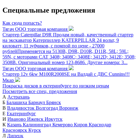
Специальные предложения
Как сюда попасть?
Тягач ООО торговая компания
Стартер Caterpillar D9R
Продам новый, качественный стартер
на экскаватор Катерпиллер KATERPILLAR 24 вольт, 9
киловатт, 11 зубчиков, с помпой по цене - 27000
рублейПрименяется на 5130B, D9R, D10R, D11R, 58L; 59L;
59N, с моторами CAT 3408; 3408C; 3408E; 3412D; 3412E; 3508;
3508B. Оригинальный номер 123-8686. Другие номера: 3...
Тягач ООО торговая компания
Стартер 12v 6kw M100R2008SE на Валдай с ДВС Cunnins!!!
Мкар
Покраска дисков в ектеринбурге по низким ценам
Посмотреть все спец. предложения
А
Астрахань
Б
Балашиха
Барнаул
Брянск
В
Владивосток
Волгоград
Воронеж
Е
Екатеринбург
И
Иваново
Ижевск
Иркутск
К
Казань
Калининград
Кемерово
Киров
Краснодар
Красноярск
Курск
Л
Липецк