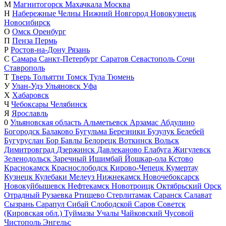
М
Магнитогорск
Махачкала
Москва
Н
Набережные Челны
Нижний Новгород
Новокузнецк
Новосибирск
О
Омск
Оренбург
П
Пенза
Пермь
Р
Ростов-на-Дону
Рязань
С
Самара
Санкт-Петербург
Саратов
Севастополь
Сочи
Ставрополь
Т
Тверь
Тольятти
Томск
Тула
Тюмень
У
Улан-Удэ
Ульяновск
Уфа
Х
Хабаровск
Ч
Чебоксары
Челябинск
Я
Ярославль
0
Ульяновская область
Альметьевск
Арзамас
Абдулино
Богородск
Балаково
Бугульма
Березники
Бузулук
Белебей
Бугуруслан
Бор
Бавлы
Белорецк
Воткинск
Вольск
Димитровград
Дзержинск
Давлеканово
Елабуга
Жигулевск
Зеленодольск
Заречный
Ишимбай
Йошкар-ола
Кстово
Краснокамск
Краснослободск
Кирово-Чепецк
Кумертау
Кузнецк
Кулебаки
Мелеуз
Нижнекамск
Новочебоксарск
Новокуйбышевск
Нефтекамск
Новотроицк
Октябрьский
Орск
Отрадный
Рузаевка
Ртищево
Стерлитамак
Саранск
Салават
Сызрань
Сарапул
Сибай
Слободской
Саров
Советск
(Кировская обл.)
Туймазы
Учалы
Чайковский
Чусовой
Чистополь
Энгельс