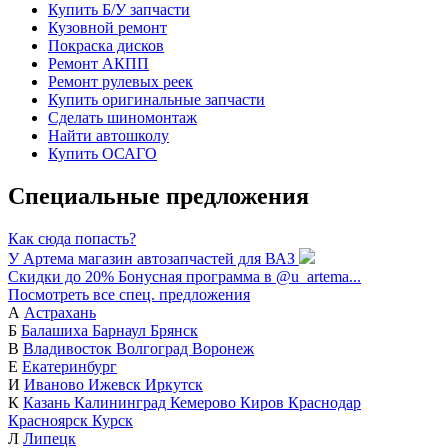
Купить Б/У запчасти
Кузовной ремонт
Покраска дисков
Ремонт АКПП
Ремонт рулевых реек
Купить оригинальные запчасти
Сделать шиномонтаж
Найти автошколу
Купить ОСАГО
Специальные предложения
Как сюда попасть?
У Артема магазин автозапчастей для ВАЗ
Скидки до 20%
Бонусная программа в @u_artema...
Посмотреть все спец. предложения
А
Астрахань
Б
Балашиха
Барнаул
Брянск
В
Владивосток
Волгоград
Воронеж
Е
Екатеринбург
И
Иваново
Ижевск
Иркутск
К
Казань
Калининград
Кемерово
Киров
Краснодар
Красноярск
Курск
Л
Липецк