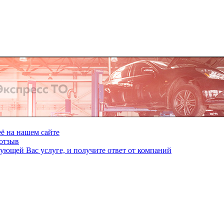
ё на нашем сайте
отзыв
сующей Вас услуге, и получите ответ от компаний