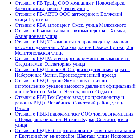
Отзывы о РВ Трэйд ООО компания г. Новосибирск,
Заельцовский район, Дачная улица
Отзывы о РВ-АВТО ООО автосервис г. Волжский,
улица Пушкина
Отзывы о РВА автопарк г. Омск, улица Маяковского
Отзывы о Рваные карданы автомастерская г. Химки,
Авиационная улица
Отзывы о РВД 77 компания по производству рукавов
высокого давления г. Москва, район Южное Бутово, 2-я
Мелитопольская улица
Отзывы о РВД Мастер торгово-ремонтная компания г.
Стерлитамак, Элеваторная улица
Отзывы о РВД Плюс ООО производственная фирма г.
Набережные Челны, Производственный проезд
Отзывы о РВД Сервис Якутск компания по
изготовлению рукавов высокого давления официальный
дистрибьютор Parker г. Якутск, шоссе Отдыха
Отзывы о РВД Тех Сервис завод по производству и
ремонту РВД г. Челябинск, Советский район, улица
Гоголя
Отзывы о РВД-Гидрокомплект ООО торговая компания
г. Пермь, жилой район Нижняя Курья, Светлогорская
улица
Отзывы о РВД-Екб торгово-производственная компания
г. Екатеринбург, микрорайон Шарташ, улица Искровцев