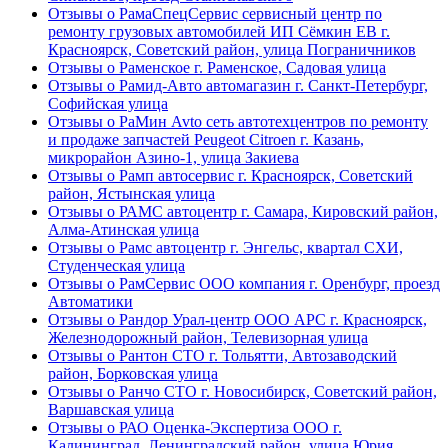
Отзывы о РамаСпецСервис сервисный центр по
ремонту грузовых автомобилей ИП Сёмкин ЕВ г.
Красноярск, Советский район, улица Пограничников
Отзывы о Раменское г. Раменское, Садовая улица
Отзывы о Рамид-Авто автомагазин г. Санкт-Петербург,
Софийская улица
Отзывы о РаМин Avto сеть автотехцентров по ремонту
и продаже запчастей Peugeot Citroen г. Казань,
микрорайон Азино-1, улица Закиева
Отзывы о Рамп автосервис г. Красноярск, Советский
район, Ястынская улица
Отзывы о РАМС автоцентр г. Самара, Кировский район,
Алма-Атинская улица
Отзывы о Рамс автоцентр г. Энгельс, квартал СХИ,
Студенческая улица
Отзывы о РамСервис ООО компания г. Оренбург, проезд
Автоматики
Отзывы о Рандор Урал-центр ООО АРС г. Красноярск,
Железнодорожный район, Телевизорная улица
Отзывы о Рантон СТО г. Тольятти, Автозаводский
район, Борковская улица
Отзывы о Ранчо СТО г. Новосибирск, Советский район,
Варшавская улица
Отзывы о РАО Оценка-Экспертиза ООО г.
Калининград, Ленинградский район, улица Юрия