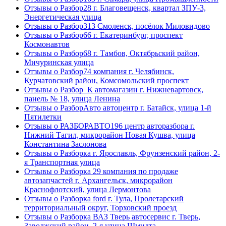
Отзывы о Разбор28 г. Благовещенск, квартал ЗПУ-3,
Энергетическая улица
Отзывы о Разбор313 Смоленск, посёлок Миловидово
Отзывы о Разбор66 г. Екатеринбург, проспект
Космонавтов
Отзывы о Разбор68 г. Тамбов, Октябрьский район,
Мичуринская улица
Отзывы о Разбор74 компания г. Челябинск,
Курчатовский район, Комсомольский проспект
Отзывы о Разбор_К автомагазин г. Нижневартовск,
панель № 18, улица Ленина
Отзывы о РазборАвто автоцентр г. Батайск, улица 1-й
Пятилетки
Отзывы о РАЗБОРАВТО196 центр авторазбора г.
Нижний Тагил, микрорайон Новая Кушва, улица
Константина Заслонова
Отзывы о Разборка г. Ярославль, Фрунзенский район, 2-
я Транспортная улица
Отзывы о Разборка 29 компания по продаже
автозапчастей г. Архангельск, микрорайон
Краснофлотский, улица Лермонтова
Отзывы о Разборка ford г. Тула, Пролетарский
территориальный округ, Торховский проезд
Отзывы о Разборка ВАЗ Тверь автосервис г. Тверь,
Заволжский район, 2-я улица Шмидта