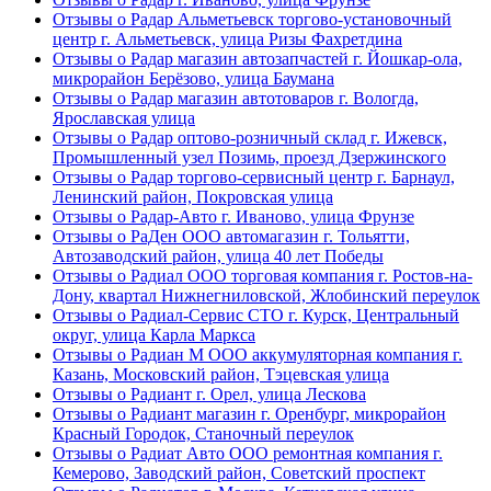
Отзывы о Радар Альметьевск торгово-установочный
центр г. Альметьевск, улица Ризы Фахретдина
Отзывы о Радар магазин автозапчастей г. Йошкар-ола,
микрорайон Берёзово, улица Баумана
Отзывы о Радар магазин автотоваров г. Вологда,
Ярославская улица
Отзывы о Радар оптово-розничный склад г. Ижевск,
Промышленный узел Позимь, проезд Дзержинского
Отзывы о Радар торгово-сервисный центр г. Барнаул,
Ленинский район, Покровская улица
Отзывы о Радар-Авто г. Иваново, улица Фрунзе
Отзывы о РаДен ООО автомагазин г. Тольятти,
Автозаводский район, улица 40 лет Победы
Отзывы о Радиал ООО торговая компания г. Ростов-на-
Дону, квартал Нижнегниловской, Жлобинский переулок
Отзывы о Радиал-Сервис СТО г. Курск, Центральный
округ, улица Карла Маркса
Отзывы о Радиан М ООО аккумуляторная компания г.
Казань, Московский район, Тэцевская улица
Отзывы о Радиант г. Орел, улица Лескова
Отзывы о Радиант магазин г. Оренбург, микрорайон
Красный Городок, Станочный переулок
Отзывы о Радиат Авто ООО ремонтная компания г.
Кемерово, Заводский район, Советский проспект