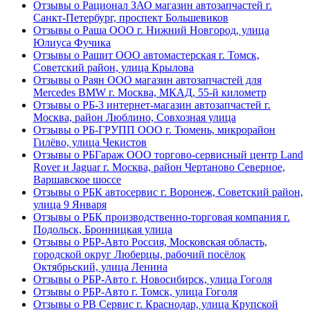
Отзывы о Рационал ЗАО магазин автозапчастей г.
Санкт-Петербург, проспект Большевиков
Отзывы о Раша ООО г. Нижний Новгород, улица
Юлиуса Фучика
Отзывы о Рашит ООО автомастерская г. Томск,
Советский район, улица Крылова
Отзывы о Раян ООО магазин автозапчастей для
Mercedes BMW г. Москва, МКАД, 55-й километр
Отзывы о РБ-3 интернет-магазин автозапчастей г.
Москва, район Люблино, Совхозная улица
Отзывы о РБ-ГРУПП ООО г. Тюмень, микрорайон
Гилёво, улица Чекистов
Отзывы о РБГараж ООО торгово-сервисный центр Land
Rover и Jaguar г. Москва, район Чертаново Северное,
Варшавское шоссе
Отзывы о РБК автосервис г. Воронеж, Советский район,
улица 9 Января
Отзывы о РБК производственно-торговая компания г.
Подольск, Бронницкая улица
Отзывы о РБР-Авто Россия, Московская область,
городской округ Люберцы, рабочий посёлок
Октябрьский, улица Ленина
Отзывы о РБР-Авто г. Новосибирск, улица Гоголя
Отзывы о РБР-Авто г. Томск, улица Гоголя
Отзывы о РВ Сервис г. Краснодар, улица Крупской