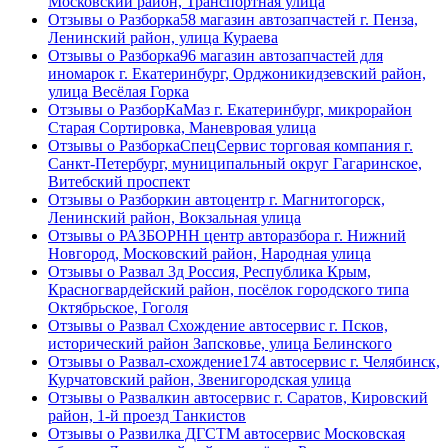
Московский район, Транспортная улица
Отзывы о Разборка58 магазин автозапчастей г. Пенза,
Ленинский район, улица Кураева
Отзывы о Разборка96 магазин автозапчастей для
иномарок г. Екатеринбург, Орджоникидзевский район,
улица Весёлая Горка
Отзывы о РазборКаМаз г. Екатеринбург, микрорайон
Старая Сортировка, Маневровая улица
Отзывы о РазборкаСпецСервис торговая компания г.
Санкт-Петербург, муниципальный округ Гагаринское,
Витебский проспект
Отзывы о Разборкин автоцентр г. Магнитогорск,
Ленинский район, Вокзальная улица
Отзывы о РАЗБОРНН центр авторазбора г. Нижний
Новгород, Московский район, Народная улица
Отзывы о Развал 3д Россия, Республика Крым,
Красногвардейский район, посёлок городского типа
Октябрьское, Гоголя
Отзывы о Развал Схождение автосервис г. Псков,
исторический район Запсковье, улица Белинского
Отзывы о Развал-схождение174 автосервис г. Челябинск,
Курчатовский район, Звенигородская улица
Отзывы о Развалкин автосервис г. Саратов, Кировский
район, 1-й проезд Танкистов
Отзывы о Развилка ДГСТМ автосервис Московская