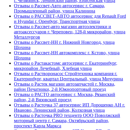
г. Челябинск, Ленинский район, Енисейская улица
Отзывы о Рассвет-Авто автосервис г. Самара,
Промышленный район, улица Калинина
Отзывы о РАССВЕТ-АВТО автосервис для Renault Ford
и Hyundai г. Оренбург, Транспортная улица
Отзывы о Рассвет-авто магазин автоэлектрики и
автоаксессуаров г. Череповец, 128-й микрорайон, улица
Металлургов
Отзывы о Рассвет-НН г. Нижний Новгород, улица
Шохина
Отзывы о Рассвет-НН автокомплекс г. Кстово, улица
Шохина
Отзывы о Растакастомс автосервис г. Екатеринбург,
микрорайон Лечебный, Хлебная улица
Отзывы о Растворонасос Стройтехника компания г.
Екатеринбург, квартал Центральный, улица Мичурина
Отзывы о Растек магазин автозапчастей г. Москва,
район Печатники, 2-й Южнопортовый проезд
Отзывы о РАСТО автосервис г. Москва, Рязанский
район, 2-й Вязовский проезд
Отзывы о Расточка 37 автосервис ИП Дорошенко АН г.
Иваново, Ленинский район, Колхозная улица
Отзывы о Расточка PRO техцентр ООО Поволжский
моторный центр г. Самара, Октябрьский район,
проспект Карла Маркса