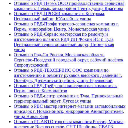
Отзывы о РВД-Пермь ООО производственно-сервисная
компания г. Пермь, микрорайон Центр, улица Краснова
Отзывы о РВД-ПРОФИ компания г. Кострома,
Центральный район, Юбилейная улица
Отзывы о РВД-Профи торгово-сервисная компания г.
Пермь, микрорайон Центр, Монастырская улица
Отзывы о РВД-Сервис мастерская по ремонту и
изготовлению шлангов РВД ИП Фокин ИС г. Тула,
Центральный территориальный округ, Пионерская
улица
Отзывы о Рвд-Сп Россия, Московская область,
Сергиево-Посадский городской округ, рабочий посёлок
Скоропусковский
Отзывы о РВД-ТЕХСЕРВИС ООО компания по
изготовлению и ремонту рукавов высокого давления г.
Оренбург, Дзержинский район, улица Терешковой
Отзывы о РВД-Трейд торгово-сервисная компания г.
Пермь, шоссе Космонавтов
Отзывы о РВД-центр компания г. Тула, Привокзальный
территориальный округ, Луговая улица
Отзывы о РВС мастер интернет-магазин автомобильных
присадок г. Новосибирск, микрорайон Авиастроителей,
улица Новая Заря
Отзывы о РГ-АВТО торговая компания Россия, Москва,
поселение Воскресенское, СНТ Щербинка СВАРЗ,