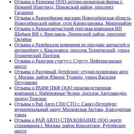
Отзывы о Разнежье ООО оптово-розничная фирма г.
Нижний Новгород, Приокский район, проспект
Гагарина
Отзывы о Разнообразие магазин Новосибирская область,
Новосибирский район, село Криводановка, Микрорайон
Отзывы о Разныезапчастирф торговая компания ИП
Шибаев ВИ г. Ярославль, Ленинский район, проспект
Октября
Отзывы о Разобралли компания по продаже запчастей и
авторазбору г. Красноярск, поселок Технический, улица
Технический Посёлок
Отзывы о Разогрев сургут г. Сургут, Нефтеюганское
шоссе
Отзывы о Разумный Детейлинг студия полировки авто
г. Москва, район Южное Тушино, улица Василия
Петушкова
Отзывы о РАИФ ПКФ ООО производственная
компания г. Набережные Челны, поселок Автозаводец,
проезд Тозелеш
Отзывы о Рай Авто СПб СТО г. Санкт-Петербург,
муниципальный округ Московская Застава, Благодатная
улица
Отзывы о РАЙ АВТО СТРАХОВАНИЕ ООО центр
страхования г. Москва, район Крылатское, Рублёвское
шоссе