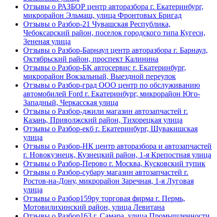
Отзывы о РАЗБОР центр авторазбора г. Екатеринбург,
микрорайон Эльмаш, улица Фронтовых Бригад
Отзывы о Разбор-21 Чувашская Республика,
Чебоксарский район, поселок городского типа Кугеси,
Зененая улица
Отзывы о Разбор-Барнаул центр авторазбора г. Барнаул,
Октябрьский район, проспект Калинина
Отзывы о Разбор-БК автосервис г. Екатеринбург,
микрорайон Вокзальный, Выездной переулок
Отзывы о Разбор-град ООО центр по обслуживанию
автомобилей Ford г. Екатеринбург, микрорайон Юго-
Западный, Черкасская улица
Отзывы о Разбор-джили магазин автозапчастей г.
Казань, Приволжский район, Тихорецкая улица
Отзывы о Разбор-екб г. Екатеринбург, Шувакишская
улица
Отзывы о Разбор-НК центр авторазбора и автозапчастей
г. Новокузнецк, Кузнецкий район, 1-я Крепостная улица
Отзывы о Разбор-Перово г. Москва, Кусковский тупик
Отзывы о Разбор-субару магазин автозапчастей г.
Ростов-на-Дону, микрорайон Заречная, 1-я Луговая
улица
Отзывы о Разбор159ру торговая фирма г. Пермь,
Мотовилихинский район, улица Левитана
Отзывы о Разбор163 г. Самара, улица Промышленности