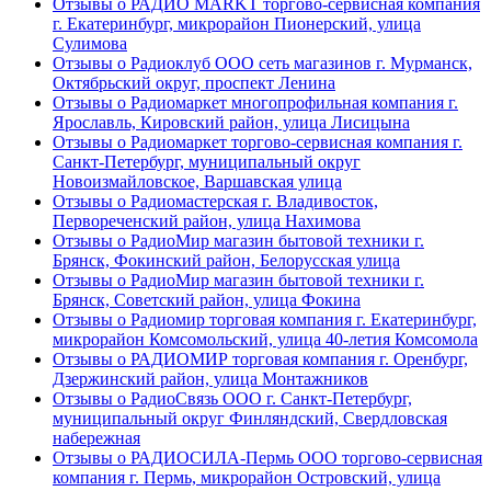
Отзывы о РАДИО MARKT торгово-сервисная компания
г. Екатеринбург, микрорайон Пионерский, улица
Сулимова
Отзывы о Радиоклуб ООО сеть магазинов г. Мурманск,
Октябрьский округ, проспект Ленина
Отзывы о Радиомаркет многопрофильная компания г.
Ярославль, Кировский район, улица Лисицына
Отзывы о Радиомаркет торгово-сервисная компания г.
Санкт-Петербург, муниципальный округ
Новоизмайловское, Варшавская улица
Отзывы о Радиомастерская г. Владивосток,
Первореченский район, улица Нахимова
Отзывы о РадиоМир магазин бытовой техники г.
Брянск, Фокинский район, Белорусская улица
Отзывы о РадиоМир магазин бытовой техники г.
Брянск, Советский район, улица Фокина
Отзывы о Радиомир торговая компания г. Екатеринбург,
микрорайон Комсомольский, улица 40-летия Комсомола
Отзывы о РАДИОМИР торговая компания г. Оренбург,
Дзержинский район, улица Монтажников
Отзывы о РадиоСвязь ООО г. Санкт-Петербург,
муниципальный округ Финляндский, Свердловская
набережная
Отзывы о РАДИОСИЛА-Пермь ООО торгово-сервисная
компания г. Пермь, микрорайон Островский, улица