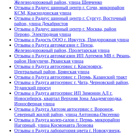
Железнодорожный район, улица Шевченко
Отзывы о Радиус шинный центр г. Сочи, микрорайон
КСМ, Краснодонская улица
Отзывы о Радиус шинный центр г. Сургут, Восточный
район, улица Декабристов
Отзывы о Радиус шинный центр г. Москва, район
Перово, Электродная улица
Отзывы о Радость ООО г. Иркутск, Придорожная улица
Отзывы о Радуга автомагазин г. Пенза,
Железнодорожный район, Пролетарская улица
Отзывы о Радуга автомагазин ИП Артемов МВ г. Рязань,
район Никуличи, Рязанская улица
Отзывы о Радуга автосервис г. Красноярск,
Центральный район, Брянская улица
Отзывы о Радуга автосервис г. Пермь, Казанский тракт
Отзывы о Радуга автосервис г. Чита, Черновский район,
Угданский проезд
Отзывы о Радуга автосервис ИП Зимонин АЛ г.
Новосибирск, квартал Верхняя Зона Академгородка,
Ионосферная улица
Отзывы о Радуга Автоэм автосервис г. Воронеж,
Северный жилой район, улица Антонова-Овсеенко
Отзывы о Радуга колер-салон г. Пермь, микрорайон
Нагорный, улица Космонавта Леонова
Отзывы о Радуга лаборатория цвета г. Новокузнецк,