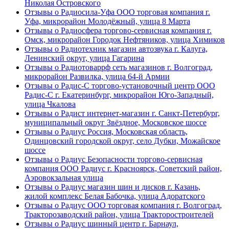
Николая Островского
Отзывы о Радиосила-Уфа ООО торговая компания г.
Уфа, микрорайон Молодёжный, улица 8 Марта
Отзывы о Радиосфера торгово-сервисная компания г.
Омск, микрорайон Городок Нефтяников, улица Химиков
Отзывы о Радиотехник магазин автозвука г. Калуга,
Ленинский округ, улица Гагарина
Отзывы о Радиотоваррф сеть магазинов г. Волгоград,
микрорайон Развилка, улица 64-й Армии
Отзывы о Радис-С торгово-установочный центр ООО
Радис-С г. Екатеринбург, микрорайон Юго-Западный,
улица Чкалова
Отзывы о Радист интернет-магазин г. Санкт-Петербург,
муниципальный округ Звёздное, Московское шоссе
Отзывы о Радиус Россия, Московская область,
Одинцовский городской округ, село Дубки, Можайское
шоссе
Отзывы о Радиус Безопасности торгово-сервисная
компания ООО Радиус г. Красноярск, Советский район,
Аэровокзальная улица
Отзывы о Радиус магазин шин и дисков г. Казань,
жилой комплекс Белая Бабочка, улица Адоратского
Отзывы о Радиус ООО торговая компания г. Волгоград,
Тракторозаводский район, улица Тракторостроителей
Отзывы о Радиус шинный центр г. Барнаул,