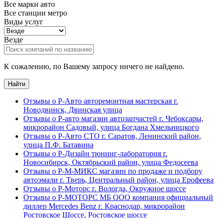
Все марки авто
Все станции метро
Виды услуг
Везде
К сожалению, по Вашему запросу ничего не найдено.
Найти
Отзывы о Р-Авто авторемонтная мастерская г.
Новодвинск, Двинская улица
Отзывы о Р-авто магазин автозапчастей г. Чебоксары,
микрорайон Садовый, улица Богдана Хмельницкого
Отзывы о Р-Авто СТО г. Саратов, Ленинский район,
улица П.Ф. Батавина
Отзывы о Р-Дизайн тюнинг-лаборатория г.
Новосибирск, Октябрьский район, улица Федосеева
Отзывы о Р-М-МИКС магазин по продаже и подбору
автоэмали г. Тверь, Центральный район, улица Ерофеева
Отзывы о Р-Моторс г. Вологда, Окружное шоссе
Отзывы о Р-МОТОРС МБ ООО компания официальный
диллер Mercedes Benz г. Краснодар, микрорайон
Ростовское Шоссе, Ростовское шоссе