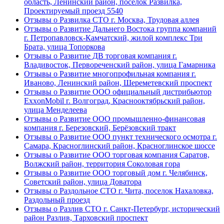
область, Ленинский район, посёлок Развилка,
Проектируемый проезд 5540
Отзывы о Развилка СТО г. Москва, Трудовая аллея
Отзывы о Развитие Дальнего Востока группа компаний
г. Петропавловск-Камчатский, жилой комплекс Три
Брата, улица Топоркова
Отзывы о Развитие ДВ торговая компания г.
Владивосток, Первореченский район, улица Гамарника
Отзывы о Развитие многопрофильная компания г.
Иваново, Ленинский район, Шереметевский проспект
Отзывы о Развитие ООО официальный дистрибьютор
ExxonMobil г. Волгоград, Краснооктябрьский район,
улица Менделеева
Отзывы о Развитие ООО промышленно-финансовая
компания г. Березовский, Берёзовский тракт
Отзывы о Развитие ООО пункт технического осмотра г.
Самара, Красноглинский район, Красноглинское шоссе
Отзывы о Развитие ООО торговая компания Саратов,
Волжский район, территория Соколовая гора
Отзывы о Развитие ООО торговый дом г. Челябинск,
Советский район, улица Доватора
Отзывы о Раздольное СТО г. Чита, поселок Нахаловка,
Раздольный проезд
Отзывы о Разлив СТО г. Санкт-Петербург, исторический
район Разлив, Тарховский проспект