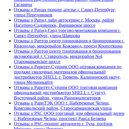
Гагарина
Отзывы о Рапан тюнинг-ателье г. Санкт-Петербург,
улица Передовиков
Отзывы о Рапид лайн автосервис г. Москва, район
Нагатино-Садовники, Варшавское шоссе
Отзывы о Рапид-Гард торгово-монтажная компания г.
Санкт-Петербург, улица Шаврова
Отзывы о Раптор центр тонирования и бронирования г.
Краснодар, микрорайон Кожзавод, проезд Кропоткина
Отзывы о Раптор центр тонирования и бронирования
автомобилей г. Ставрополь, микрорайон №4,
Старомарьевское шоссе
Отзывы о Раритет-Суприм ООО оптовая компания по
продаже смазочных материалов официальный
дистрибьютор SHELL г. Тюмень, Калининский округ,
улица Мельникайте
Отзывы о Раритет-Суприм ООО торговая компания
официальный дистрибьютор SHELL г. Сургут,
Восточный район, улица Рационализаторов
Отзывы о РариТЭК ООО г. Набережные Челны,
Комсомольский район, Старосармановская улица
Отзывы о РАС ООО торговый дом официальный дилер
г. Набережные Челны, проспект Раиса Беляева
Отзывы о РАС-тюнинг автоцентр г. Тула, посёлок
Мясново, улица Чмутова