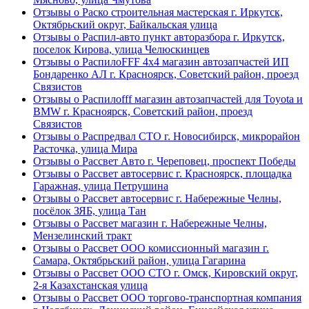
Отзывы о Раско строительная мастерская г. Иркутск,
Октябрьский округ, Байкальская улица
Отзывы о Распил-авто пункт авторазбора г. Иркутск,
поселок Кирова, улица Челюскинцев
Отзывы о РаспилоFFF 4x4 магазин автозапчастей ИП
Бондаренко АЛ г. Красноярск, Советский район, проезд
Связистов
Отзывы о Распилоfff магазин автозапчастей для Toyota и
BMW г. Красноярск, Советский район, проезд
Связистов
Отзывы о Распредвал СТО г. Новосибирск, микрорайон
Расточка, улица Мира
Отзывы о Рассвет Авто г. Череповец, проспект Победы
Отзывы о Рассвет автосервис г. Красноярск, площадка
Гаражная, улица Петрушина
Отзывы о Рассвет автосервис г. Набережные Челны,
посёлок ЗЯБ, улица Тан
Отзывы о Рассвет магазин г. Набережные Челны,
Мензелинский тракт
Отзывы о Рассвет ООО комиссионный магазин г.
Самара, Октябрьский район, улица Гагарина
Отзывы о Рассвет ООО СТО г. Омск, Кировский округ,
2-я Казахстанская улица
Отзывы о Рассвет ООО торгово-транспортная компания