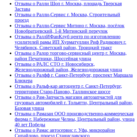
Отзывы о Ралли Шоп г. Москва, площадь Тверская
Застава
Отзывы о Ралли-Сервис г. Москва, Строительный
проезд
Отзывы о Ралли-Сервис Митино г. Москва, посёлок
Новобратцевский, 1-й Митинский переулок
Отзывы о РаллИФанКлуб центр по изготовлению
усилителей рамы ИП Хурматуллин Риф Радикович г.
Челябинск, Советский район, Троицкий тракт
Отзывы о Ралор торгово-сервисный центр г. Москва,
район Печатники, Шоссейная улица
Отзывы о РАЛС СТО г. Новосибирск,
Железнодорожный район, Железнодорожная улица
Отзывы о Ралфф г. Санкт-Петербург, проспект Маршала
Блюхера
Отзывы о Ральф-кар автоцентр г. Санкт-Петербург,
территория Старо-Паново, Таллинское шоссе
Отзывы о Рам-Запчасть магазин автозапчастей для
грузовых автомобилей г. Тольятти, Центральный район,
Базовая улица
Отзывы о Рамазан ООО производственно-коммерческая
фирма г. Набережные Челны, Центральный район, улица
40 лет Победы
Отзывы о Рамас автосервис г. Уфа, микрорайон
Сипайлово, проезд Станиславского