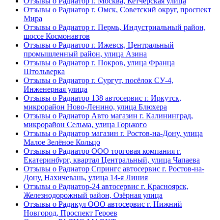
Отзывы о Радиатор г. Москва, Кетчерская улица
Отзывы о Радиатор г. Омск, Советский округ, проспект
Мира
Отзывы о Радиатор г. Пермь, Индустриальный район,
шоссе Космонавтов
Отзывы о Радиатор г. Ижевск, Центральный
промышленный район, улица Азина
Отзывы о Радиатор г. Покров, улица Франца
Штольверка
Отзывы о Радиатор г. Сургут, посёлок СУ-4,
Инженерная улица
Отзывы о Радиатор 138 автосервис г. Иркутск,
микрорайон Ново-Ленино, улица Блюхера
Отзывы о Радиатор Авто магазин г. Калининград,
микрорайон Сельма, улица Горького
Отзывы о Радиатор магазин г. Ростов-на-Дону, улица
Малое Зелёное Кольцо
Отзывы о Радиатор ООО торговая компания г.
Екатеринбург, квартал Центральный, улица Чапаева
Отзывы о Радиатор Спрингс автосервис г. Ростов-на-
Дону, Нахичевань, улица 14-я Линия
Отзывы о Радиатор-24 автосервис г. Красноярск,
Железнодорожный район, Озёрная улица
Отзывы о Радикул ООО автосервис г. Нижний
Новгород, Проспект Героев