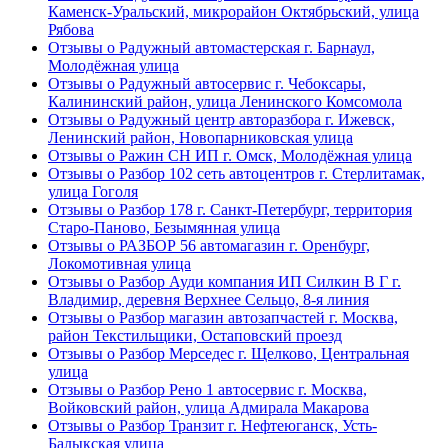
Каменск-Уральский, микрорайон Октябрьский, улица
Рябова
Отзывы о Радужный автомастерская г. Барнаул,
Молодёжная улица
Отзывы о Радужный автосервис г. Чебоксары,
Калининский район, улица Ленинского Комсомола
Отзывы о Радужный центр авторазбора г. Ижевск,
Ленинский район, Новопарниковская улица
Отзывы о Ражин СН ИП г. Омск, Молодёжная улица
Отзывы о Разбор 102 сеть автоцентров г. Стерлитамак,
улица Гоголя
Отзывы о Разбор 178 г. Санкт-Петербург, территория
Старо-Паново, Безымянная улица
Отзывы о РАЗБОР 56 автомагазин г. Оренбург,
Локомотивная улица
Отзывы о Разбор Ауди компания ИП Силкин В Г г.
Владимир, деревня Верхнее Сельцо, 8-я линия
Отзывы о Разбор магазин автозапчастей г. Москва,
район Текстильщики, Остаповский проезд
Отзывы о Разбор Мерседес г. Щелково, Центральная
улица
Отзывы о Разбор Рено 1 автосервис г. Москва,
Войковский район, улица Адмирала Макарова
Отзывы о Разбор Транзит г. Нефтеюганск, Усть-
Балыкская улица