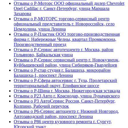
Отзывы о Р-Моторс ООО официальный дилер Chevrolet
Opel Cadillac г. Санкт-Петербург, улица Маршала
Захарова
Отзывы о Р-МОТОРС торгово-сервисный центр
официальный представитель г. Новороссийск, село
Цемдолина, улица Ленина
Отзывы о Р-Пластик ООО торгово-производственная
фирма г. Набережные Челны, квартал Промкомзона,
Производственный проезд
Отзывы о Р-Сервис автотехцентр г. Москва, район
Гольяново, Байкальская улица
Отзывы о Р-Сервис сервисный центр г. Новокузнецк,
Куйбышевский район, улица Сибиряков-Гвардейцев
Отзывы о Р-стар студия г. Балашиха, микрорайон
Балашиха-1, проспект Ленина
Отзывы о Р-Сфера автосервис г. Тула, Пролетарский
территориальный округ, Епифанское шоссе
Отзывы о Р-Шина г. Москва, Нижегородская эстакада
Отзывы о Р23 Авто г. Краснодар, улица Луначарского
Отзывы о Р3 АвтоСервис Россия, Санкт-Петербург,
Колпино, Рабочий переулок
Отзывы о Р6-Сервис автоцентр г. Нижний Новгород,
Автозаводский район, проспект Ленина
Отзывы о Р86 центр кузовного ремонта г. Сургут,
Югорский тракт