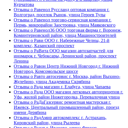
Курчатова
Отзывы о Равенол Руссланд оптовая компания г.
Волгоград, поселок Рынок, улица Героев Тулы
Отзывы о Равенол торгово-сервисная компания г.
Пермь, микрорайон Заостровка, улица Маяковского
Отзывы о Равенол36 ООО торговая фирма г. Воронеж,
Коминтерновский район, улица Машиностроителей
Отзывы о Рави ООО г. Набережные Челны, 21-й
комплекс, Казанский проспект
Отзывы о РаВита ООО магазин автозапчастей для
иномарок г. Чебоксары, Ленинский район, проспект
Ленина
Отзывы о Равон Центр Нижний Новгород г. Нижний
Новгород, Комсомольское шоссе
Отзывы о Равто автосервис г. Москва, район Выхино-
Жулебино, улица Академика Скрябина
Отзывы о Рада магазин г. Елабуга, улица Чапаева
Отзывы о Рада ООО магазин легковых автоприцепов г.
Уфа, жилой район Нижегородка, Перевалочная улица
Отзывы о РаДаГазсервис ремонтная мастерская г.
Ижевск, Центральный промышленный район, проезд
имени Дерябина
Отзывы о РадАмир автокомплекс г. Астрахань,
Кировский район, улица Рылеева
Отзывы о Радар г. Иваново, улица Фрунзе