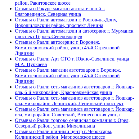
район, Ракитовское шоссе
Отзывы о Ракурс магазин автозапчастей г.
Благовещенск, Северная улица
Отзывы о Ралли автомагазин г. Ростов-на-Дону,
Ворошиловский район, проспект Ленина
Отзывы о Ралли автомагазин и автосервис г. Мурманск,
проспект Героев-Североморцев
Отзывы о Ралли автосервис г. Воронеж,
Коминтерновский район, улица 45-й Стрелковой
Дивизии
Отзывы о Ралли Арт СТО г. Южно-Сахалинск, улица
М.А. Пуркаева
Отзывы о Ралли магазин автотоваров г. Воронеж,
Коминтерновский район, улица 45-й Стрелковой
Дивизии
Отзывы о Ралли сеть магазинов автотоваров г. Йошкар-
ола, 6-й микрорайон, Красноармейская улица
Отзывы о Ралли сеть магазинов автотоваров г. Йошкар-
ола, микрорайон Ленинский, Ленинский проспект
Отзывы о Ралли сеть магазинов автотоваров г. Йошкар-
ола, микрорайон Советский, Вознесенская улица
Отзывы о Ралли торгово-сервисная компания г. Орел,
Северный район, улица Михалицына
Отзывы о Ралли шинный центр г. Чебоксары,
Калининский район, Марпосадское шоссе