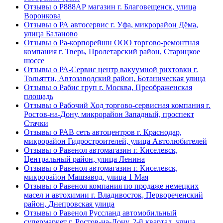
Отзывы о Р888АР магазин г. Благовещенск, улица
Воронкова
Отзывы о РА автосервис г. Уфа, микрорайон Дёма,
улица Баланово
Отзывы о Ра-корпорейшн ООО торгово-ремонтная
компания г. Тверь, Пролетарский район, Старицкое
шоссе
Отзывы о РА-Сервис центр вакуумной рихтовки г.
Тольятти, Автозаводский район, Ботаническая улица
Отзывы о Рабис груп г. Москва, Преображенская
площадь
Отзывы о Рабочий Ход торгово-сервисная компания г.
Ростов-на-Дону, микрорайон Западный, проспект
Стачки
Отзывы о РАВ сеть автоцентров г. Краснодар,
микрорайон Гидростроителей, улица Автолюбителей
Отзывы о Равенол автомагазин г. Киселевск,
Центральный район, улица Ленина
Отзывы о Равенол автомагазин г. Киселевск,
микрорайон Машзавод, улица 1 Мая
Отзывы о Равенол компания по продаже немецких
масел и автохимии г. Владивосток, Первореченский
район, Днепровская улица
Отзывы о Равенол Руссланд автомобильный
супермаркет г. Ростов-на-Дону, 2-й квартал, улица