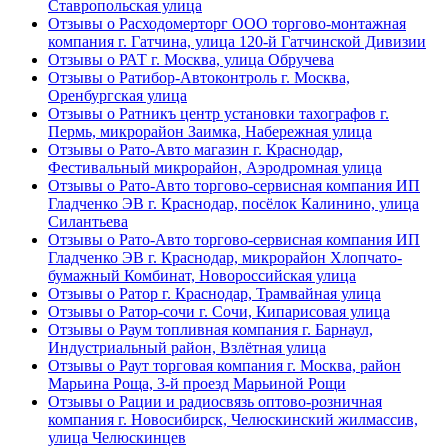
Ставропольская улица
Отзывы о Расходомерторг ООО торгово-монтажная
компания г. Гатчина, улица 120-й Гатчинской Дивизии
Отзывы о РАТ г. Москва, улица Обручева
Отзывы о Ратибор-Автоконтроль г. Москва,
Оренбургская улица
Отзывы о Ратникъ центр установки тахографов г.
Пермь, микрорайон Заимка, Набережная улица
Отзывы о Рато-Авто магазин г. Краснодар,
Фестивальный микрорайон, Аэродромная улица
Отзывы о Рато-Авто торгово-сервисная компания ИП
Гладченко ЭВ г. Краснодар, посёлок Калинино, улица
Силантьева
Отзывы о Рато-Авто торгово-сервисная компания ИП
Гладченко ЭВ г. Краснодар, микрорайон Хлопчато-
бумажный Комбинат, Новороссийская улица
Отзывы о Ратор г. Краснодар, Трамвайная улица
Отзывы о Ратор-сочи г. Сочи, Кипарисовая улица
Отзывы о Раум топливная компания г. Барнаул,
Индустриальный район, Взлётная улица
Отзывы о Раут торговая компания г. Москва, район
Марьина Роща, 3-й проезд Марьиной Рощи
Отзывы о Рации и радиосвязь оптово-розничная
компания г. Новосибирск, Челюскинский жилмассив,
улица Челюскинцев