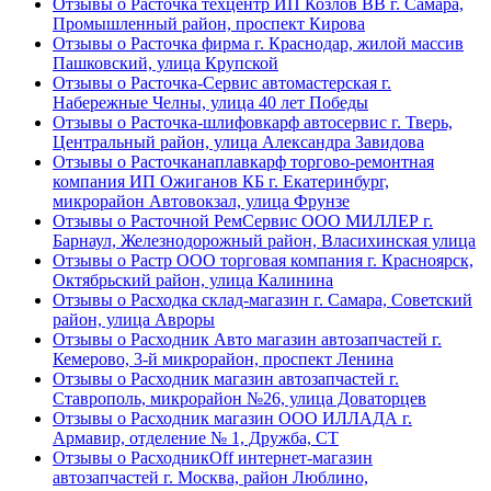
Отзывы о Расточка техцентр ИП Козлов ВВ г. Самара,
Промышленный район, проспект Кирова
Отзывы о Расточка фирма г. Краснодар, жилой массив
Пашковский, улица Крупской
Отзывы о Расточка-Сервис автомастерская г.
Набережные Челны, улица 40 лет Победы
Отзывы о Расточка-шлифовкарф автосервис г. Тверь,
Центральный район, улица Александра Завидова
Отзывы о Расточканаплавкарф торгово-ремонтная
компания ИП Ожиганов КБ г. Екатеринбург,
микрорайон Автовокзал, улица Фрунзе
Отзывы о Расточной РемСервис ООО МИЛЛЕР г.
Барнаул, Железнодорожный район, Власихинская улица
Отзывы о Растр ООО торговая компания г. Красноярск,
Октябрьский район, улица Калинина
Отзывы о Расходка склад-магазин г. Самара, Советский
район, улица Авроры
Отзывы о Расходник Авто магазин автозапчастей г.
Кемерово, 3-й микрорайон, проспект Ленина
Отзывы о Расходник магазин автозапчастей г.
Ставрополь, микрорайон №26, улица Доваторцев
Отзывы о Расходник магазин ООО ИЛЛАДА г.
Армавир, отделение № 1, Дружба, СТ
Отзывы о РасходникOff интернет-магазин
автозапчастей г. Москва, район Люблино,