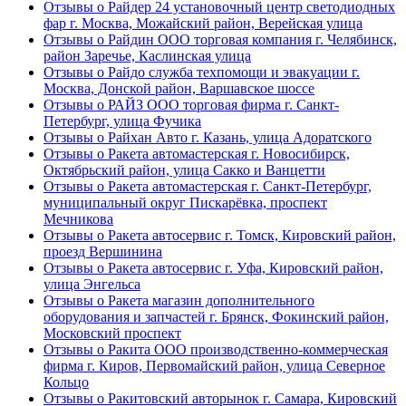
Отзывы о Райдер 24 установочный центр светодиодных
фар г. Москва, Можайский район, Верейская улица
Отзывы о Райдин ООО торговая компания г. Челябинск,
район Заречье, Каслинская улица
Отзывы о Райдо служба техпомощи и эвакуации г.
Москва, Донской район, Варшавское шоссе
Отзывы о РАЙЗ ООО торговая фирма г. Санкт-
Петербург, улица Фучика
Отзывы о Райхан Авто г. Казань, улица Адоратского
Отзывы о Ракета автомастерская г. Новосибирск,
Октябрьский район, улица Сакко и Ванцетти
Отзывы о Ракета автомастерская г. Санкт-Петербург,
муниципальный округ Пискарёвка, проспект
Мечникова
Отзывы о Ракета автосервис г. Томск, Кировский район,
проезд Вершинина
Отзывы о Ракета автосервис г. Уфа, Кировский район,
улица Энгельса
Отзывы о Ракета магазин дополнительного
оборудования и запчастей г. Брянск, Фокинский район,
Московский проспект
Отзывы о Ракита ООО производственно-коммерческая
фирма г. Киров, Первомайский район, улица Северное
Кольцо
Отзывы о Ракитовский авторынок г. Самара, Кировский