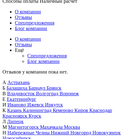
Способы оплаты
Наличный расчет
О компании
Отзывы
Спецпредложения
Блог компании
О компании
Отзывы
Ещё
Спецпредложения
Блог компании
Отзывов у компании пока нет.
А
Астрахань
Б
Балашиха
Барнаул
Брянск
В
Владивосток
Волгоград
Воронеж
Е
Екатеринбург
И
Иваново
Ижевск
Иркутск
К
Казань
Калининград
Кемерово
Киров
Краснодар
Красноярск
Курск
Л
Липецк
М
Магнитогорск
Махачкала
Москва
Н
Набережные Челны
Нижний Новгород
Новокузнецк
Новосибирск