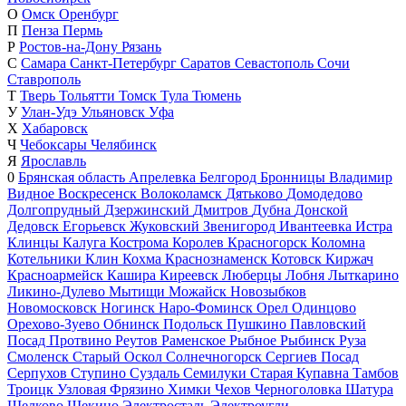
О
Омск
Оренбург
П
Пенза
Пермь
Р
Ростов-на-Дону
Рязань
С
Самара
Санкт-Петербург
Саратов
Севастополь
Сочи
Ставрополь
Т
Тверь
Тольятти
Томск
Тула
Тюмень
У
Улан-Удэ
Ульяновск
Уфа
Х
Хабаровск
Ч
Чебоксары
Челябинск
Я
Ярославль
0
Брянская область
Апрелевка
Белгород
Бронницы
Владимир
Видное
Воскресенск
Волоколамск
Дятьково
Домодедово
Долгопрудный
Дзержинский
Дмитров
Дубна
Донской
Дедовск
Егорьевск
Жуковский
Звенигород
Ивантеевка
Истра
Клинцы
Калуга
Кострома
Королев
Красногорск
Коломна
Котельники
Клин
Кохма
Краснознаменск
Котовск
Киржач
Красноармейск
Кашира
Киреевск
Люберцы
Лобня
Лыткарино
Ликино-Дулево
Мытищи
Можайск
Новозыбков
Новомосковск
Ногинск
Наро-Фоминск
Орел
Одинцово
Орехово-Зуево
Обнинск
Подольск
Пушкино
Павловский
Посад
Протвино
Реутов
Раменское
Рыбное
Рыбинск
Руза
Смоленск
Старый Оскол
Солнечногорск
Сергиев Посад
Серпухов
Ступино
Суздаль
Семилуки
Старая Купавна
Тамбов
Троицк
Узловая
Фрязино
Химки
Чехов
Черноголовка
Шатура
Щелково
Щекино
Электросталь
Электроугли