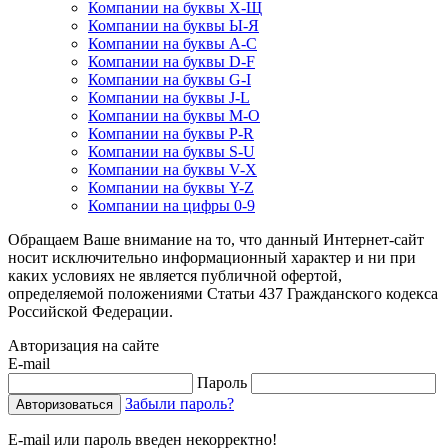
Компании на буквы Х-Щ
Компании на буквы Ы-Я
Компании на буквы A-C
Компании на буквы D-F
Компании на буквы G-I
Компании на буквы J-L
Компании на буквы M-O
Компании на буквы P-R
Компании на буквы S-U
Компании на буквы V-X
Компании на буквы Y-Z
Компании на цифры 0-9
Обращаем Ваше внимание на то, что данный Интернет-сайт
носит исключительно информационный характер и ни при
каких условиях не является публичной офертой,
определяемой положениями Статьи 437 Гражданского кодекса
Российской Федерации.
Авторизация на сайте
E-mail
Пароль
Забыли пароль?
E-mail или пароль введен некорректно!