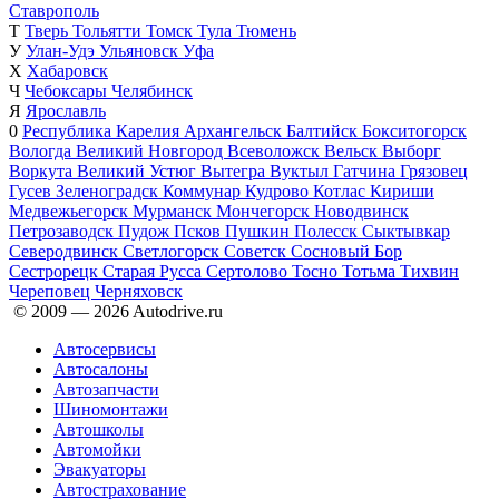
Ставрополь
Т
Тверь
Тольятти
Томск
Тула
Тюмень
У
Улан-Удэ
Ульяновск
Уфа
Х
Хабаровск
Ч
Чебоксары
Челябинск
Я
Ярославль
0
Республика Карелия
Архангельск
Балтийск
Бокситогорск
Вологда
Великий Новгород
Всеволожск
Вельск
Выборг
Воркута
Великий Устюг
Вытегра
Вуктыл
Гатчина
Грязовец
Гусев
Зеленоградск
Коммунар
Кудрово
Котлас
Кириши
Медвежьегорск
Мурманск
Мончегорск
Новодвинск
Петрозаводск
Пудож
Псков
Пушкин
Полесск
Сыктывкар
Северодвинск
Светлогорск
Советск
Сосновый Бор
Сестрорецк
Старая Русса
Сертолово
Тосно
Тотьма
Тихвин
Череповец
Черняховск
© 2009 —
2026
Autodrive.ru
Автосервисы
Автосалоны
Автозапчасти
Шиномонтажи
Автошколы
Автомойки
Эвакуаторы
Автострахование