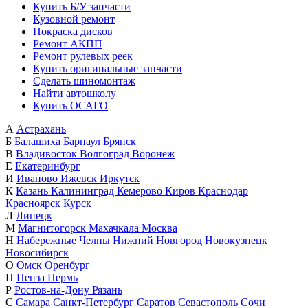
Купить Б/У запчасти
Кузовной ремонт
Покраска дисков
Ремонт АКПП
Ремонт рулевых реек
Купить оригинальные запчасти
Сделать шиномонтаж
Найти автошколу
Купить ОСАГО
А
Астрахань
Б
Балашиха
Барнаул
Брянск
В
Владивосток
Волгоград
Воронеж
Е
Екатеринбург
И
Иваново
Ижевск
Иркутск
К
Казань
Калининград
Кемерово
Киров
Краснодар
Красноярск
Курск
Л
Липецк
М
Магнитогорск
Махачкала
Москва
Н
Набережные Челны
Нижний Новгород
Новокузнецк
Новосибирск
О
Омск
Оренбург
П
Пенза
Пермь
Р
Ростов-на-Дону
Рязань
С
Самара
Санкт-Петербург
Саратов
Севастополь
Сочи