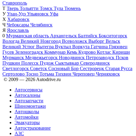
Ставрополь
Т
Тверь
Тольятти
Томск
Тула
Тюмень
У
Улан-Удэ
Ульяновск
Уфа
Х
Хабаровск
Ч
Чебоксары
Челябинск
Я
Ярославль
0
Мурманская область
Архангельск
Балтийск
Бокситогорск
Вологда
Великий Новгород
Всеволожск
Выборг
Вельск
Великий Устюг
Вытегра
Вуктыл
Воркута
Гатчина
Грязовец
Гусев
Зеленоградск
Коммунар
Кемь
Кудрово
Котлас
Кириши
Мурманск
Медвежьегорск
Новодвинск
Петрозаводск
Псков
Пушкин
Полесск
Пудож
Сыктывкар
Северодвинск
Светлогорск
Советск
Сосновый Бор
Сестрорецк
Старая Русса
Сертолово
Тосно
Тотьма
Тихвин
Череповец
Черняховск
© 2009 —
2026
Autodrive.ru
Автосервисы
Автосалоны
Автозапчасти
Шиномонтажи
Автошколы
Автомойки
Эвакуаторы
Автострахование
АЗС