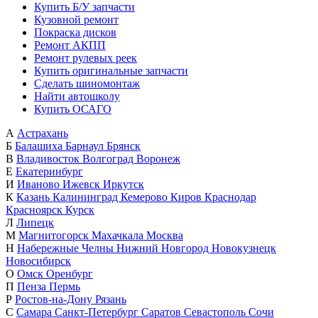
Купить Б/У запчасти
Кузовной ремонт
Покраска дисков
Ремонт АКПП
Ремонт рулевых реек
Купить оригинальные запчасти
Сделать шиномонтаж
Найти автошколу
Купить ОСАГО
А
Астрахань
Б
Балашиха
Барнаул
Брянск
В
Владивосток
Волгоград
Воронеж
Е
Екатеринбург
И
Иваново
Ижевск
Иркутск
К
Казань
Калининград
Кемерово
Киров
Краснодар
Красноярск
Курск
Л
Липецк
М
Магнитогорск
Махачкала
Москва
Н
Набережные Челны
Нижний Новгород
Новокузнецк
Новосибирск
О
Омск
Оренбург
П
Пенза
Пермь
Р
Ростов-на-Дону
Рязань
С
Самара
Санкт-Петербург
Саратов
Севастополь
Сочи