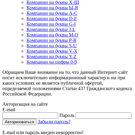
Компании на буквы Х-Щ
Компании на буквы Ы-Я
Компании на буквы A-C
Компании на буквы D-F
Компании на буквы G-I
Компании на буквы J-L
Компании на буквы M-O
Компании на буквы P-R
Компании на буквы S-U
Компании на буквы V-X
Компании на буквы Y-Z
Компании на цифры 0-9
Обращаем Ваше внимание на то, что данный Интернет-сайт
носит исключительно информационный характер и ни при
каких условиях не является публичной офертой,
определяемой положениями Статьи 437 Гражданского кодекса
Российской Федерации.
Авторизация на сайте
E-mail
Пароль
Забыли пароль?
E-mail или пароль введен некорректно!