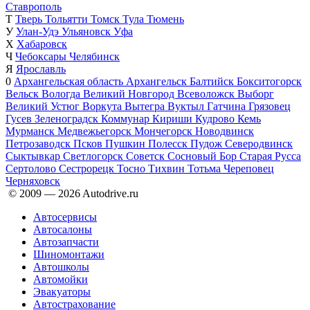
Ставрополь
Т
Тверь
Тольятти
Томск
Тула
Тюмень
У
Улан-Удэ
Ульяновск
Уфа
Х
Хабаровск
Ч
Чебоксары
Челябинск
Я
Ярославль
0
Архангельская область
Архангельск
Балтийск
Бокситогорск
Вельск
Вологда
Великий Новгород
Всеволожск
Выборг
Великий Устюг
Воркута
Вытегра
Вуктыл
Гатчина
Грязовец
Гусев
Зеленоградск
Коммунар
Кириши
Кудрово
Кемь
Мурманск
Медвежьегорск
Мончегорск
Новодвинск
Петрозаводск
Псков
Пушкин
Полесск
Пудож
Северодвинск
Сыктывкар
Светлогорск
Советск
Сосновый Бор
Старая Русса
Сертолово
Сестрорецк
Тосно
Тихвин
Тотьма
Череповец
Черняховск
© 2009 —
2026
Autodrive.ru
Автосервисы
Автосалоны
Автозапчасти
Шиномонтажи
Автошколы
Автомойки
Эвакуаторы
Автострахование