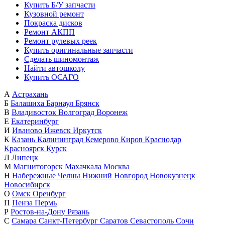
Купить Б/У запчасти
Кузовной ремонт
Покраска дисков
Ремонт АКПП
Ремонт рулевых реек
Купить оригинальные запчасти
Сделать шиномонтаж
Найти автошколу
Купить ОСАГО
А
Астрахань
Б
Балашиха
Барнаул
Брянск
В
Владивосток
Волгоград
Воронеж
Е
Екатеринбург
И
Иваново
Ижевск
Иркутск
К
Казань
Калининград
Кемерово
Киров
Краснодар
Красноярск
Курск
Л
Липецк
М
Магнитогорск
Махачкала
Москва
Н
Набережные Челны
Нижний Новгород
Новокузнецк
Новосибирск
О
Омск
Оренбург
П
Пенза
Пермь
Р
Ростов-на-Дону
Рязань
С
Самара
Санкт-Петербург
Саратов
Севастополь
Сочи