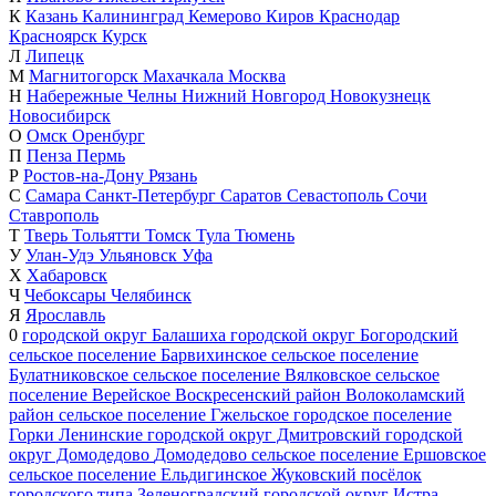
К
Казань
Калининград
Кемерово
Киров
Краснодар
Красноярск
Курск
Л
Липецк
М
Магнитогорск
Махачкала
Москва
Н
Набережные Челны
Нижний Новгород
Новокузнецк
Новосибирск
О
Омск
Оренбург
П
Пенза
Пермь
Р
Ростов-на-Дону
Рязань
С
Самара
Санкт-Петербург
Саратов
Севастополь
Сочи
Ставрополь
Т
Тверь
Тольятти
Томск
Тула
Тюмень
У
Улан-Удэ
Ульяновск
Уфа
Х
Хабаровск
Ч
Чебоксары
Челябинск
Я
Ярославль
0
городской округ Балашиха
городской округ Богородский
сельское поселение Барвихинское
сельское поселение
Булатниковское
сельское поселение Вялковское
сельское
поселение Верейское
Воскресенский район
Волоколамский
район
сельское поселение Гжельское
городское поселение
Горки Ленинские
городской округ Дмитровский
городской
округ Домодедово
Домодедово
сельское поселение Ершовское
сельское поселение Ельдигинское
Жуковский
посёлок
городского типа Зеленоградский
городской округ Истра