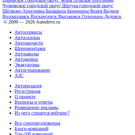
Царёвское
городской округ Чехов
сельское поселение
Чулковское
городской округ Шатура
городской округ
Щёлково
Апрелевка
Балашиха
Бронницы
Верея
Видное
Волоколамск
Воскресенск
Высоковск
Голицыно
Дедовск
© 2009 —
2026
Autodrive.ru
Автосервисы
Автосалоны
Автозапчасти
Шиномонтажи
Автошколы
Автомойки
Эвакуаторы
Автострахование
АЗС
Авторизация
Регистрация
О проекте
Вопросы и ответы
Размещение рекламы
Из чего строится рейтинг?
Все спецпредложения
Блоги компаний
Топ-100 компаний