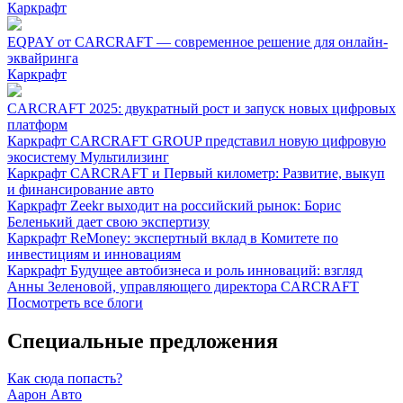
Каркрафт
EQPAY от CARCRAFT — современное решение для онлайн-
эквайринга
Каркрафт
CARCRAFT 2025: двукратный рост и запуск новых цифровых
платформ
Каркрафт
CARCRAFT GROUP представил новую цифровую
экосистему Мультилизинг
Каркрафт
CARCRAFT и Первый километр: Развитие, выкуп
и финансирование авто
Каркрафт
Zeekr выходит на российский рынок: Борис
Беленький дает свою экспертизу
Каркрафт
ReMoney: экспертный вклад в Комитете по
инвестициям и инновациям
Каркрафт
Будущее автобизнеса и роль инноваций: взгляд
Анны Зеленовой, управляющего директора CARCRAFT
Посмотреть все блоги
Специальные предложения
Как сюда попасть?
Аарон Авто