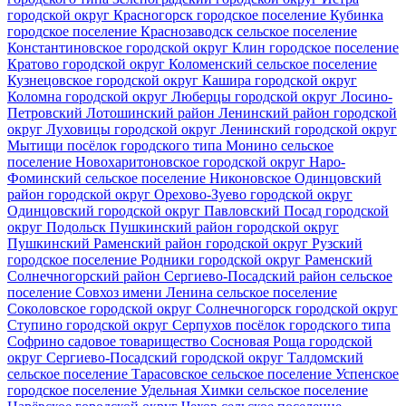
городской округ Красногорск
городское поселение Кубинка
городское поселение Краснозаводск
сельское поселение
Константиновское
городской округ Клин
городское поселение
Кратово
городской округ Коломенский
сельское поселение
Кузнецовское
городской округ Кашира
городской округ
Коломна
городской округ Люберцы
городской округ Лосино-
Петровский
Лотошинский район
Ленинский район
городской
округ Луховицы
городской округ Ленинский
городской округ
Мытищи
посёлок городского типа Монино
сельское
поселение Новохаритоновское
городской округ Наро-
Фоминский
сельское поселение Никоновское
Одинцовский
район
городской округ Орехово-Зуево
городской округ
Одинцовский
городской округ Павловский Посад
городской
округ Подольск
Пушкинский район
городской округ
Пушкинский
Раменский район
городской округ Рузский
городское поселение Родники
городской округ Раменский
Солнечногорский район
Сергиево-Посадский район
сельское
поселение Совхоз имени Ленина
сельское поселение
Соколовское
городской округ Солнечногорск
городской округ
Ступино
городской округ Серпухов
посёлок городского типа
Софрино
садовое товарищество Сосновая Роща
городской
округ Сергиево-Посадский
городской округ Талдомский
сельское поселение Тарасовское
сельское поселение Успенское
городское поселение Удельная
Химки
сельское поселение