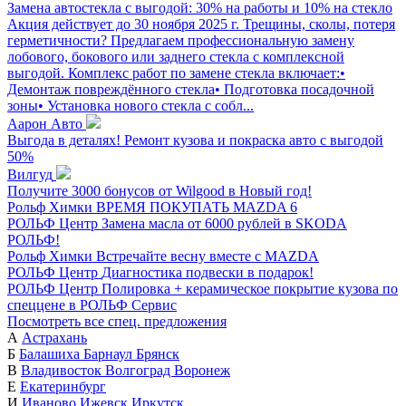
Замена автостекла с выгодой: 30% на работы и 10% на стекло
Акция действует до 30 ноября 2025 г. Трещины, сколы, потеря
герметичности? Предлагаем профессиональную замену
лобового, бокового или заднего стекла с комплексной
выгодой. Комплекс работ по замене стекла включает:•
Демонтаж повреждённого стекла• Подготовка посадочной
зоны• Установка нового стекла с собл...
Аарон Авто
Выгода в деталях! Ремонт кузова и покраска авто с выгодой
50%
Вилгуд
Получите 3000 бонусов от Wilgood в Новый год!
Рольф Химки
ВРЕМЯ ПОКУПАТЬ MAZDA 6
РОЛЬФ Центр
Замена масла от 6000 рублей в SKODA
РОЛЬФ!
Рольф Химки
Встречайте весну вместе с MAZDA
РОЛЬФ Центр
Диагностика подвески в подарок!
РОЛЬФ Центр
Полировка + керамическое покрытие кузова по
спеццене в РОЛЬФ Сервис
Посмотреть все спец. предложения
А
Астрахань
Б
Балашиха
Барнаул
Брянск
В
Владивосток
Волгоград
Воронеж
Е
Екатеринбург
И
Иваново
Ижевск
Иркутск