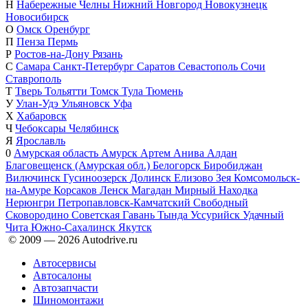
Н
Набережные Челны
Нижний Новгород
Новокузнецк
Новосибирск
О
Омск
Оренбург
П
Пенза
Пермь
Р
Ростов-на-Дону
Рязань
С
Самара
Санкт-Петербург
Саратов
Севастополь
Сочи
Ставрополь
Т
Тверь
Тольятти
Томск
Тула
Тюмень
У
Улан-Удэ
Ульяновск
Уфа
Х
Хабаровск
Ч
Чебоксары
Челябинск
Я
Ярославль
0
Амурская область
Амурск
Артем
Анива
Алдан
Благовещенск (Амурская обл.)
Белогорск
Биробиджан
Вилючинск
Гусиноозерск
Долинск
Елизово
Зея
Комсомольск-
на-Амуре
Корсаков
Ленск
Магадан
Мирный
Находка
Нерюнгри
Петропавловск-Камчатский
Свободный
Сковородино
Советская Гавань
Тында
Уссурийск
Удачный
Чита
Южно-Сахалинск
Якутск
© 2009 —
2026
Autodrive.ru
Автосервисы
Автосалоны
Автозапчасти
Шиномонтажи