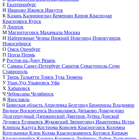
Е
Екатеринбург
И
Иваново
Ижевск
Иркутск
К
Казань
Калининград
Кемерово
Киров
Краснодар
Красноярск
Курск
Л
Липецк
М
Магнитогорск
Махачкала
Москва
Н
Набережные Челны
Нижний Новгород
Новокузнецк
Новосибирск
О
Омск
Оренбург
П
Пенза
Пермь
Р
Ростов-на-Дону
Рязань
С
Самара
Санкт-Петербург
Саратов
Севастополь
Сочи
Ставрополь
Т
Тверь
Тольятти
Томск
Тула
Тюмень
У
Улан-Удэ
Ульяновск
Уфа
Х
Хабаровск
Ч
Чебоксары
Челябинск
Я
Ярославль
0
Брянская область
Апрелевка
Белгород
Бронницы
Владимир
Видное
Воскресенск
Волоколамск
Дятьково
Домодедово
Долгопрудный
Дзержинский
Дмитров
Дубна
Донской
Дедовск
Егорьевск
Жуковский
Звенигород
Ивантеевка
Истра
Клинцы
Калуга
Кострома
Королев
Красногорск
Коломна
Котельники
Клин
Кохма
Краснознаменск
Котовск
Киржач
Красноармейск
Кашира
Киреевск
Люберцы
Лобня
Лыткарино