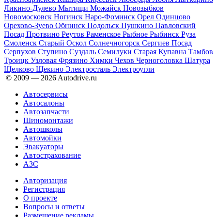
Ликино-Дулево
Мытищи
Можайск
Новозыбков
Новомосковск
Ногинск
Наро-Фоминск
Орел
Одинцово
Орехово-Зуево
Обнинск
Подольск
Пушкино
Павловский
Посад
Протвино
Реутов
Раменское
Рыбное
Рыбинск
Руза
Смоленск
Старый Оскол
Солнечногорск
Сергиев Посад
Серпухов
Ступино
Суздаль
Семилуки
Старая Купавна
Тамбов
Троицк
Узловая
Фрязино
Химки
Чехов
Черноголовка
Шатура
Щелково
Щекино
Электросталь
Электроугли
© 2009 —
2026
Autodrive.ru
Автосервисы
Автосалоны
Автозапчасти
Шиномонтажи
Автошколы
Автомойки
Эвакуаторы
Автострахование
АЗС
Авторизация
Регистрация
О проекте
Вопросы и ответы
Размещение рекламы