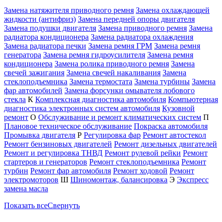
Замена натяжителя приводного ремня
Замена охлаждающей
жидкости (антифриз)
Замена передней опоры двигателя
Замена подушки двигателя
Замена приводного ремня
Замена
радиатора кондиционера
Замена радиатора охлаждения
Замена радиатора печки
Замена ремня ГРМ
Замена ремня
генератора
Замена ремня гидроусилителя
Замена ремня
кондиционера
Замена ролика приводного ремня
Замена
свечей зажигания
Замена свечей накаливания
Замена
стеклоподъемника
Замена термостата
Замена турбины
Замена
фар автомобилей
Замена форсунки омывателя лобового
стекла
К
Комплексная диагностика автомобиля
Компьютерная
диагностика электронных систем автомобиля
Кузовной
ремонт
О
Обслуживание и ремонт климатических систем
П
Плановое техническое обслуживание
Покраска автомобиля
Промывка двигателя
Р
Регулировка фар
Ремонт автостекол
Ремонт бензиновых двигателей
Ремонт дизельных двигателей
Ремонт и регулировка ТНВД
Ремонт рулевой рейки
Ремонт
стартеров и генераторов
Ремонт стеклоподъемника
Ремонт
турбин
Ремонт фар автомобиля
Ремонт ходовой
Ремонт
электромоторов
Ш
Шиномонтаж, балансировка
Э
Экспресс
замена масла
Показать все
Свернуть