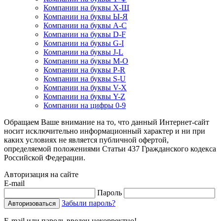
Компании на буквы Х-Щ
Компании на буквы Ы-Я
Компании на буквы A-C
Компании на буквы D-F
Компании на буквы G-I
Компании на буквы J-L
Компании на буквы M-O
Компании на буквы P-R
Компании на буквы S-U
Компании на буквы V-X
Компании на буквы Y-Z
Компании на цифры 0-9
Обращаем Ваше внимание на то, что данный Интернет-сайт
носит исключительно информационный характер и ни при
каких условиях не является публичной офертой,
определяемой положениями Статьи 437 Гражданского кодекса
Российской Федерации.
Авторизация на сайте
E-mail
Пароль
Забыли пароль?
E-mail или пароль введен некорректно!