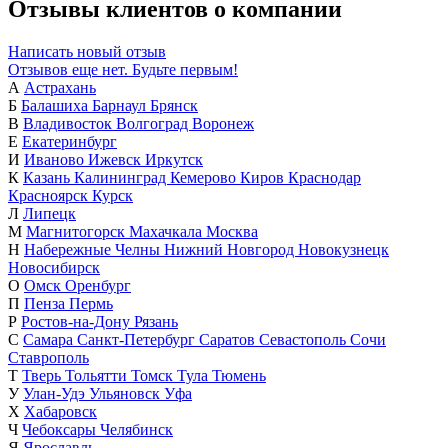
Отзывы клиентов о компании
Написать новый отзыв
Отзывов еще нет. Будьте первым!
А
Астрахань
Б
Балашиха
Барнаул
Брянск
В
Владивосток
Волгоград
Воронеж
Е
Екатеринбург
И
Иваново
Ижевск
Иркутск
К
Казань
Калининград
Кемерово
Киров
Краснодар
Красноярск
Курск
Л
Липецк
М
Магнитогорск
Махачкала
Москва
Н
Набережные Челны
Нижний Новгород
Новокузнецк
Новосибирск
О
Омск
Оренбург
П
Пенза
Пермь
Р
Ростов-на-Дону
Рязань
С
Самара
Санкт-Петербург
Саратов
Севастополь
Сочи
Ставрополь
Т
Тверь
Тольятти
Томск
Тула
Тюмень
У
Улан-Удэ
Ульяновск
Уфа
Х
Хабаровск
Ч
Чебоксары
Челябинск
Я
Ярославль