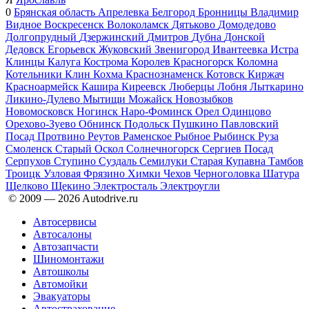
0
Брянская область
Апрелевка
Белгород
Бронницы
Владимир
Видное
Воскресенск
Волоколамск
Дятьково
Домодедово
Долгопрудный
Дзержинский
Дмитров
Дубна
Донской
Дедовск
Егорьевск
Жуковский
Звенигород
Ивантеевка
Истра
Клинцы
Калуга
Кострома
Королев
Красногорск
Коломна
Котельники
Клин
Кохма
Краснознаменск
Котовск
Киржач
Красноармейск
Кашира
Киреевск
Люберцы
Лобня
Лыткарино
Ликино-Дулево
Мытищи
Можайск
Новозыбков
Новомосковск
Ногинск
Наро-Фоминск
Орел
Одинцово
Орехово-Зуево
Обнинск
Подольск
Пушкино
Павловский
Посад
Протвино
Реутов
Раменское
Рыбное
Рыбинск
Руза
Смоленск
Старый Оскол
Солнечногорск
Сергиев Посад
Серпухов
Ступино
Суздаль
Семилуки
Старая Купавна
Тамбов
Троицк
Узловая
Фрязино
Химки
Чехов
Черноголовка
Шатура
Щелково
Щекино
Электросталь
Электроугли
© 2009 —
2026
Autodrive.ru
Автосервисы
Автосалоны
Автозапчасти
Шиномонтажи
Автошколы
Автомойки
Эвакуаторы
Автострахование