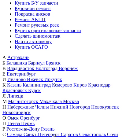
Купить Б/У запчасти
Кузовной ремонт
Покраска дисков
Ремонт АКПП
Ремонт рулевых реек
Купить оригинальные запчасти
Сделать шиномонтаж
Найти автошколу
Купить ОСАГО
А
Астрахань
Б
Балашиха
Барнаул
Брянск
В
Владивосток
Волгоград
Воронеж
Е
Екатеринбург
И
Иваново
Ижевск
Иркутск
К
Казань
Калининград
Кемерово
Киров
Краснодар
Красноярск
Курск
Л
Липецк
М
Магнитогорск
Махачкала
Москва
Н
Набережные Челны
Нижний Новгород
Новокузнецк
Новосибирск
О
Омск
Оренбург
П
Пенза
Пермь
Р
Ростов-на-Дону
Рязань
С
Самара
Санкт-Петербург
Саратов
Севастополь
Сочи