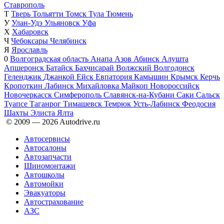
Ставрополь
Т
Тверь
Тольятти
Томск
Тула
Тюмень
У
Улан-Удэ
Ульяновск
Уфа
Х
Хабаровск
Ч
Чебоксары
Челябинск
Я
Ярославль
0
Волгоградская область
Анапа
Азов
Абинск
Алушта
Апшеронск
Батайск
Бахчисарай
Волжский
Волгодонск
Геленджик
Джанкой
Ейск
Евпатория
Камышин
Крымск
Керчь
Кропоткин
Лабинск
Михайловка
Майкоп
Новороссийск
Новочеркасск
Симферополь
Славянск-на-Кубани
Саки
Сальск
Туапсе
Таганрог
Тимашевск
Темрюк
Усть-Лабинск
Феодосия
Шахты
Элиста
Ялта
© 2009 —
2026
Autodrive.ru
Автосервисы
Автосалоны
Автозапчасти
Шиномонтажи
Автошколы
Автомойки
Эвакуаторы
Автострахование
АЗС