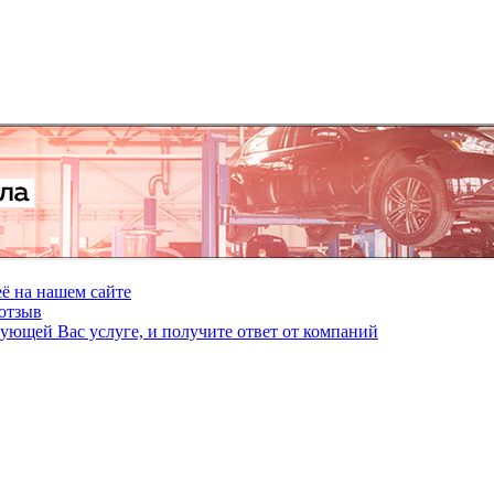
ё на нашем сайте
отзыв
сующей Вас услуге, и получите ответ от компаний