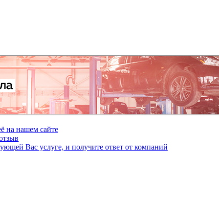
ё на нашем сайте
отзыв
сующей Вас услуге, и получите ответ от компаний