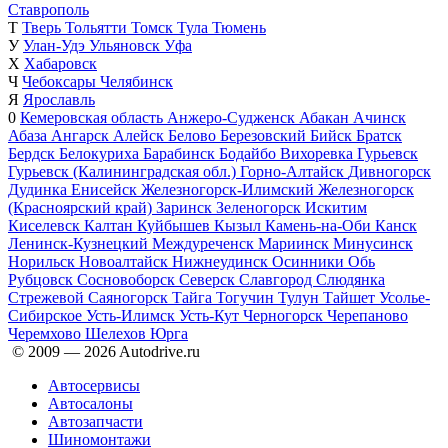
Ставрополь
Т
Тверь
Тольятти
Томск
Тула
Тюмень
У
Улан-Удэ
Ульяновск
Уфа
Х
Хабаровск
Ч
Чебоксары
Челябинск
Я
Ярославль
0
Кемеровская область
Анжеро-Судженск
Абакан
Ачинск
Абаза
Ангарск
Алейск
Белово
Березовский
Бийск
Братск
Бердск
Белокуриха
Барабинск
Бодайбо
Вихоревка
Гурьевск
Гурьевск (Калининградская обл.)
Горно-Алтайск
Дивногорск
Дудинка
Енисейск
Железногорск-Илимский
Железногорск
(Красноярский край)
Заринск
Зеленогорск
Искитим
Киселевск
Калтан
Куйбышев
Кызыл
Камень-на-Оби
Канск
Ленинск-Кузнецкий
Междуреченск
Мариинск
Минусинск
Норильск
Новоалтайск
Нижнеудинск
Осинники
Обь
Рубцовск
Сосновоборск
Северск
Славгород
Слюдянка
Стрежевой
Саяногорск
Тайга
Тогучин
Тулун
Тайшет
Усолье-
Сибирское
Усть-Илимск
Усть-Кут
Черногорск
Черепаново
Черемхово
Шелехов
Юрга
© 2009 —
2026
Autodrive.ru
Автосервисы
Автосалоны
Автозапчасти
Шиномонтажи