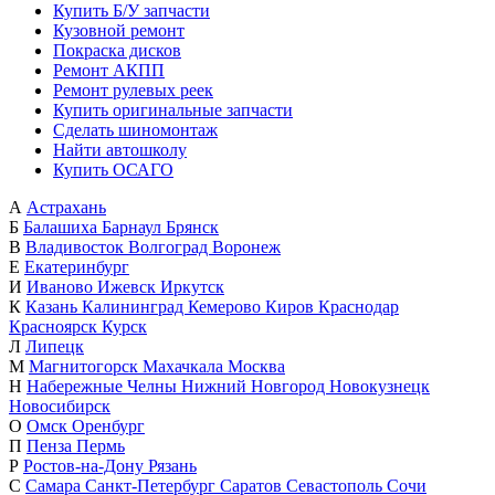
Купить Б/У запчасти
Кузовной ремонт
Покраска дисков
Ремонт АКПП
Ремонт рулевых реек
Купить оригинальные запчасти
Сделать шиномонтаж
Найти автошколу
Купить ОСАГО
А
Астрахань
Б
Балашиха
Барнаул
Брянск
В
Владивосток
Волгоград
Воронеж
Е
Екатеринбург
И
Иваново
Ижевск
Иркутск
К
Казань
Калининград
Кемерово
Киров
Краснодар
Красноярск
Курск
Л
Липецк
М
Магнитогорск
Махачкала
Москва
Н
Набережные Челны
Нижний Новгород
Новокузнецк
Новосибирск
О
Омск
Оренбург
П
Пенза
Пермь
Р
Ростов-на-Дону
Рязань
С
Самара
Санкт-Петербург
Саратов
Севастополь
Сочи